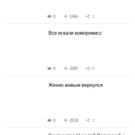
0
1566
1
Все искали компромисс
0
3397
0
Жених живым вернулся
0
2519
0