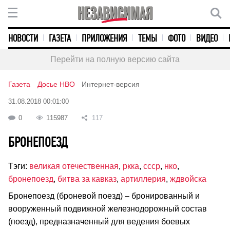
НОВОСТИ
ГАЗЕТА
ПРИЛОЖЕНИЯ
ТЕМЫ
ФОТО
ВИДЕО
Перейти на полную версию сайта
Газета
Досье НВО
Интернет-версия
31.08.2018 00:01:00
0
115987
117
БРОНЕПОЕЗД
Тэги:
великая отечественная
,
ркка
,
ссср
,
нко
,
бронепоезд
,
битва за кавказ
,
артиллерия
,
ждвойска
Бронепоезд (броневой поезд) – бронированный и
вооруженный подвижной железнодорожный состав
(поезд), предназначенный для ведения боевых