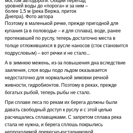
мостом автодороги. Общий перепад
уровней воды до «порога» и за ним –
более 1,5 м (река Вержа, приток
Днепра). Фото автора
Поэтому в маленькой речке, прежде пригодной для
купания (а в половодье – и для сплава), воде, ранее
протекавшей по руслу, теперь достаточно места в
толще отложившихся в русле наносов (сток становится
подрусловым) – вот речки и не стало...
А в зимнюю межень, из-за повышения дна вследствие
заиления, слоя воды подо льдом оказывается
недостаточно для нормальной зимовки речной
живности, гидробионтов. Поэтому в реках, прежде
богатых рыбой, теперь рыбы не стало.
При сплаве леса по рекам их берега должны были
давать свободный доступ к руслу и с этой целью
расчищались сплавщиками. С запретом сплава река
стала не нужна, и берега сплошь покрылись
непроходимой древесно-кустарниковой