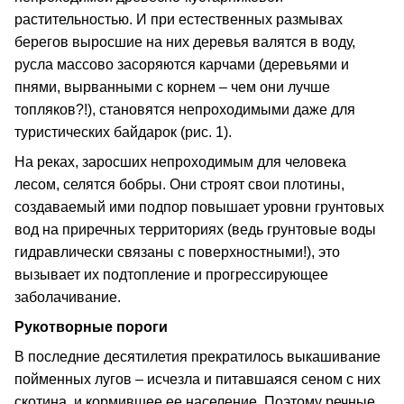
растительностью. И при естественных размывах
берегов выросшие на них деревья валятся в воду,
русла массово засоряются карчами (деревьями и
пнями, вырванными с корнем – чем они лучше
топляков?!), становятся непроходимыми даже для
туристических байдарок (рис. 1).
На реках, заросших непроходимым для человека
лесом, селятся бобры. Они строят свои плотины,
создаваемый ими подпор повышает уровни грунтовых
вод на приречных территориях (ведь грунтовые воды
гидравлически связаны с поверхностными!), это
вызывает их подтопление и прогрессирующее
заболачивание.
Рукотворные пороги
В последние десятилетия прекратилось выкашивание
пойменных лугов – исчезла и питавшаяся сеном с них
скотина, и кормившее ее население. Поэтому речные