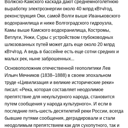
Волжско-Камского каскада дают среднемноголетнюю
выработку электроэнергии около 40 млрд кВтч/год,
реконструкция Оки, самой Волги выше Иваньковского
водохранилища и ниже Волгоградского гидроузла,
Камы выше Камского водохранилища, Костромы,
Ветлуги, Унжи, Суры с устройством глубоководных
шлюзованных путей может дать еще около 20 млрд
кВтч/год. А ведь в бассейне есть еще сотни средних и
малых рек, ныне заброшенных...
Основоположник отечественной геополитики Лев
Ильич Мечников (1838–1888) в своем эпохальном
труде «Цивилизация и великие исторические реки»
писал: «Река, которая составляет неодолимое
препятствие для некультурного народа, становится
путем сообщения у народа культурного». И если в
последние пять-шесть десятилетий реки России, всегда
бывшие путями сообщения, деградировали и стали
неодолимым препятствием как для сухопутного, так и