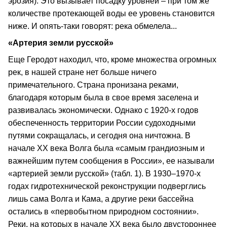
эрозия). Это вызывает посадку уровней – при том же
количестве протекающей воды ее уровень становится
ниже. И опять-таки говорят: река обмелела...
«Артерия земли русской»
Еще Геродот находил, что, кроме множества огромных
рек, в нашей стране нет больше ничего
примечательного. Страна пронизана реками,
благодаря которым была в свое время заселена и
развивалась экономически. Однако с 1920-х годов
обеспеченность территории России судоходными
путями сокращалась, и сегодня она ничтожна. В
начале ХХ века Волга была «самым грандиозным и
важнейшим путем сообщения в России», ее называли
«артерией земли русской» (табл. 1). В 1930–1970-х
годах гидротехнической реконструкции подверглись
лишь сама Волга и Кама, а другие реки бассейна
остались в «первобытном природном состоянии».
Реки, на которых в начале ХХ века было двустороннее