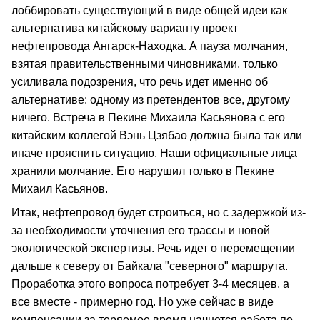
лоббировать существующий в виде общей идеи как
альтернатива китайскому варианту проект
нефтепровода Ангарск-Находка. А пауза молчания,
взятая правительственными чиновниками, только
усиливала подозрения, что речь идет именно об
альтернативе: одному из претендентов все, другому
ничего. Встреча в Пекине Михаила Касьянова с его
китайским коллегой Вэнь Цзябао должна была так или
иначе прояснить ситуацию. Наши официальные лица
хранили молчание. Его нарушил только в Пекине
Михаил Касьянов.
Итак, нефтепровод будет строиться, но с задержкой из-
за необходимости уточнения его трассы и новой
экологической экспертизы. Речь идет о перемещении
дальше к северу от Байкала "северного" маршрута.
Проработка этого вопроса потребует 3-4 месяцев, а
все вместе - примерно год. Но уже сейчас в виде
компенсации за теряемое время начнется работа по