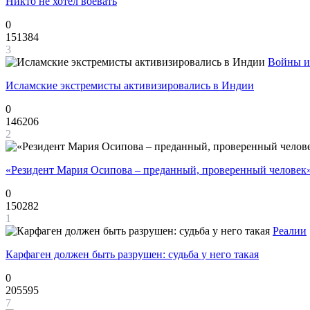
Никто не хотел воевать
0
151384
3
Войны и
Исламские экстремисты активизировались в Индии
0
146206
2
«Резидент Мария Осипова – преданный, проверенный человек
0
150282
1
Реалии
Карфаген должен быть разрушен: судьба у него такая
0
205595
7