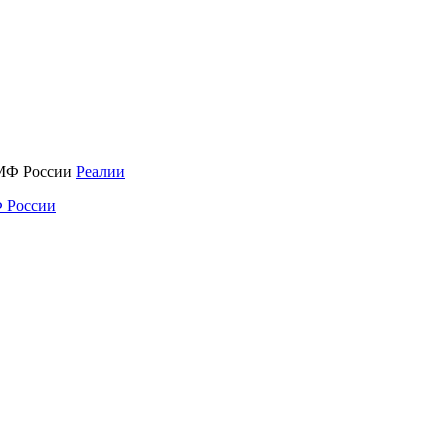
Реалии
 России