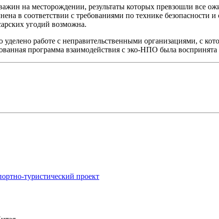
ажин на месторождении, результаты которых превзошли все ож
ена в соответствии с требованиями по технике безопасности и 
сарских угодий возможна.
о уделено работе с неправительственными организациями, с кот
зованная программа взаимодействия с эко-НПО была воспринята
портно-туристический проект