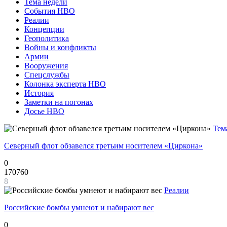
Тема недели
События НВО
Реалии
Концепции
Геополитика
Войны и конфликты
Армии
Вооружения
Спецслужбы
Колонка эксперта НВО
История
Заметки на погонах
Досье НВО
Тем
Северный флот обзавелся третьим носителем «Циркона»
0
170760
8
Реалии
Российские бомбы умнеют и набирают вес
0