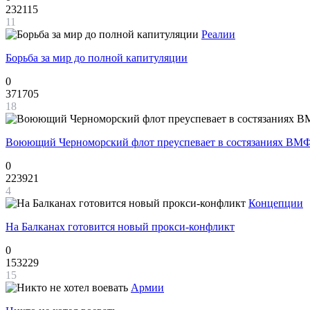
232115
11
Реалии
Борьба за мир до полной капитуляции
0
371705
18
Воюющий Черноморский флот преуспевает в состязаниях ВМФ
0
223921
4
Концепции
На Балканах готовится новый прокси-конфликт
0
153229
15
Армии