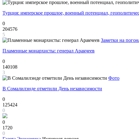
Турция: имперское прошлое, военный потенциал, геополитиче
0
204576
5
Заметки на погон
Пламенные монархисты: генерал Аракчеев
0
140108
3
Фото
В Сомалилэнде отметили День независимости
0
125424
0
0
1720
0
Газета
Экономика
Интернет-версия