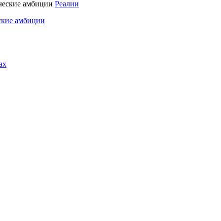
Реалии
ские амбиции
ах