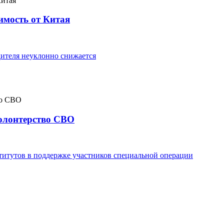
имость от Китая
ителя неуклонно снижается
волонтерство СВО
титутов в поддержке участников специальной операции