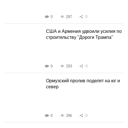
0
287
0
США и Армения удвоили усилия по
строительству "Дороги Трампа"
0
293
0
Ормузский пролив поделят на юг и
север
0
296
0