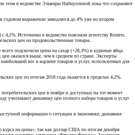
ри этом в ведомстве Эльвиры Набиуллиной пока что сохраняют
 в годовом выражении замедлятся до 4% уже во втором
 с 4,2%. Источники в ведомстве поясняли агентству Reuters,
тельских цен на продовольственные товары.
 всего подскочили цены на сахар (+28,3%) и куриные яйца
 цен оказался выше, чем в среднем по стране. Эксперты
наибольший вес в корзине товаров и услуг, используемых для
ьских цен по итогам 2018 года окажется в пределах 4,2%.
 потребительских цен в ноябре и доступных на тот момент
оду учитывают динамику цен полного набора товаров и услуг
 доступной информации о ситуации в экономике, динамике
 курса на цены», так как доллар США по итогам декабря
 внимание аналитик компании «Фридом Финанс» Анастасия