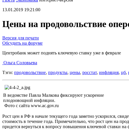
13.01.2019 19:21:00
Цены на продовольствие опер
Версия для печати
Обсудить на форуме
Центробанк может поднять ключевую ставку уже в феврале
Ольга Соловьева
Тэги:
продовольствие
,
продукты
,
цены
,
росстат
,
инфляция
,
цб
,
В ведомстве Павла Малкова фиксируют ускорение
плодоовощной инфляции.
Фото с сайта www.ac.gov.ru
Рост цен в РФ в начале текущего года заметно ускорился, св
стоимость в течение года. Примечательно, что рост цен на пр
придется вернуться к вопросу повышения ключевой ставки на 