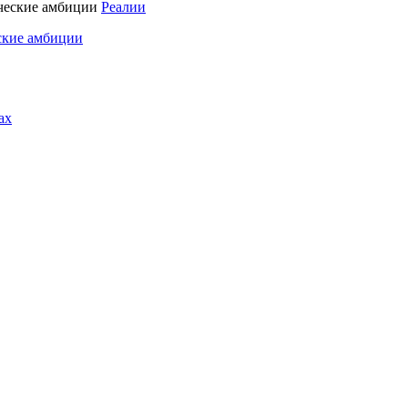
Реалии
ские амбиции
ах