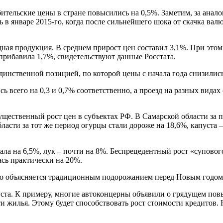
ребительские цены в стране повысились на 0,5%. Заметим, за ан
в январе 2015-го, когда после сильнейшего шока от скачка вал
ная продукция. В среднем прирост цен составил 3,1%. При этом
 прибавила 1,7%, свидетельствуют данные Росстата.
динственной позицией, по которой цены с начала года снизились
ь всего на 0,3 и 0,7% соответственно, а проезд на разных вида
щественный рост цен в субъектах РФ. В Самарской области за 
бласти за тот же период огурцы стали дороже на 18,6%, капуста –
ла на 6,5%, лук – почти на 8%. Беспрецедентный рост «суповог
ась практически на 20%.
но объясняется традиционным подорожанием перед Новым годом
ста. К примеру, многие автоконцерны объявили о грядущем по
жилья. Этому будет способствовать рост стоимости кредитов.