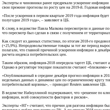
Эксперты и чиновники ранее предрекали ускорение инфляции 
свои прежние прогнозы по росту цен на 2019-й. Годовая инфля
«После ускорения в первом квартале 2019 года инфляция будет
полугодии 2019 года», – заявляют в ЦБ.
К слову, в ведомстве Павла Малкова пересмотрели и данные по 
что пересмотр был сделан в связи с получением от территори
Как следует из данных статистики, по итогам 2018-го продово
(+25,9%). Непродовольственные товары за тот же период выросл
полагали, что главной причиной ускорения инфляции в декабре
расчета индекса потребительских цен.
Таким образом, инфляция-2018 опередила таргет ЦБ, считают а
Однако в регуляторе текущие показатели считают «близкими» 
«Опубликованный в середине декабря прогноз инфляции в 2018
недельных данных о динамике цен по ограниченному кругу тов
потребительской корзины», – приводит Reuters заявление ЦБ.
В ведомстве Набиуллиной подчеркивают, что «решение по ключ
инфляции, всей совокупности факторов и рисков».
Эксперты «НГ» считают, что причин для разгона инфляции был
поднялся к рублю еще почти на 5%. А по итогам 2018 года ку