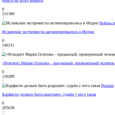
Никто не хотел воевать
0
151399
3
Войны и
Исламские экстремисты активизировались в Индии
0
146211
2
«Резидент Мария Осипова – преданный, проверенный человек
0
150289
1
Реалии
Карфаген должен быть разрушен: судьба у него такая
0
205638
7