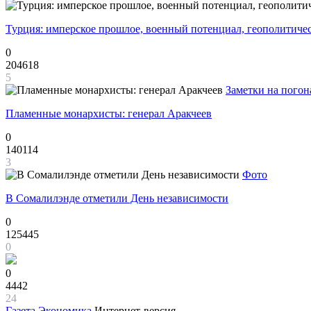
Турция: имперское прошлое, военный потенциал, геополитиче
0
204618
5
Заметки на погон
Пламенные монархисты: генерал Аракчеев
0
140114
3
Фото
В Сомалилэнде отметили День независимости
0
125445
0
0
4442
24
Газета
Экономика
Интернет-версия