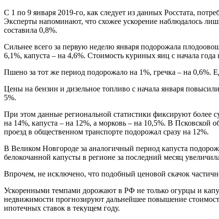
С 1 по 9 января 2019-го, как следует из данных Росстата, пот
Эксперты напоминают, что схожее ускорение наблюдалось лишь 
составила 0,8%.
Сильнее всего за первую неделю января подорожала плодоовощ
6,1%, капуста – на 4,6%. Стоимость куриных яиц с начала года
Пшено за тот же период подорожало на 1%, гречка – на 0,6%. Е
Цены на бензин и дизельное топливо с начала января повысилис
5%.
При этом данные региональной статистики фиксируют более су
на 14%, капуста – на 12%, а морковь – на 10,5%. В Псковской о
проезд в общественном транспорте подорожал сразу на 12%.
В Великом Новгороде за аналогичный период капуста подорожа
белокочанной капусты в регионе за последний месяц увеличил
Впрочем, не исключено, что подобный ценовой скачок частич
Ускоренными темпами дорожают в РФ не только огурцы и капу
недвижимости прогнозируют дальнейшее повышение стоимости 
ипотечных ставок в текущем году.