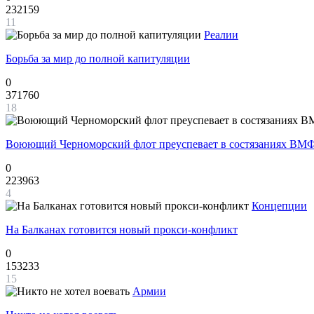
232159
11
Реалии
Борьба за мир до полной капитуляции
0
371760
18
Воюющий Черноморский флот преуспевает в состязаниях ВМФ
0
223963
4
Концепции
На Балканах готовится новый прокси-конфликт
0
153233
15
Армии