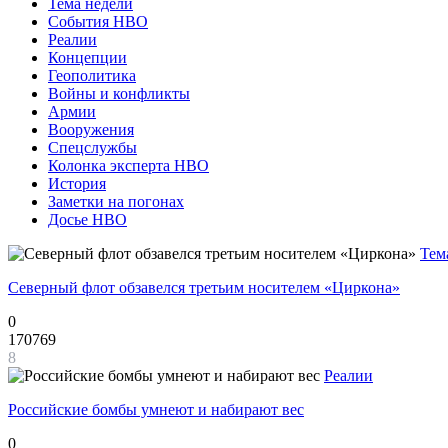
Тема недели
События НВО
Реалии
Концепции
Геополитика
Войны и конфликты
Армии
Вооружения
Спецслужбы
Колонка эксперта НВО
История
Заметки на погонах
Досье НВО
Тем
Северный флот обзавелся третьим носителем «Циркона»
0
170769
8
Реалии
Российские бомбы умнеют и набирают вес
0