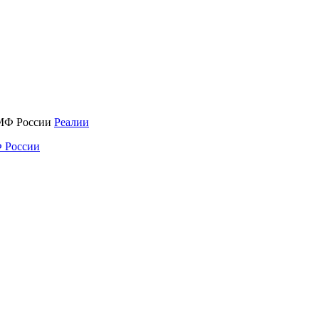
Реалии
 России