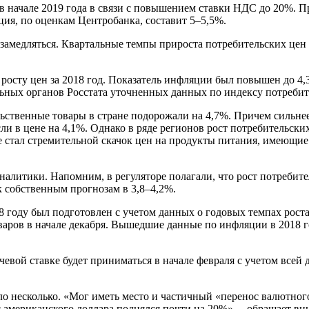
в начале 2019 года в связи с повышением ставки НДС до 20%. П
ция, по оценкам Центробанка, составит 5–5,5%.
 замедляться. Квартальные темпы прироста потребительских цен
росту цен за 2018 год. Показатель инфляции был повышен до 4,3
альных органов Росстата уточненных данных по индексу потреби
льственные товары в стране подорожали на 4,7%. Причем сильнее
и в цене на 4,1%. Однако в ряде регионов рост потребительских
 стал стремительной скачок цен на продукты питания, имеющие 
налитики. Напомним, в регуляторе полагали, что рост потребител
к собственным прогнозам в 3,8–4,2%.
 году был подготовлен с учетом данных о годовых темпах роста
аров в начале декабря. Вышедшие данные по инфляции в 2018 г
евой ставке будет приниматься в начале февраля с учетом всей
о несколько. «Мог иметь место и частичный «перенос валютного
рс американского доллара поднялся почти на 20%», – обращает