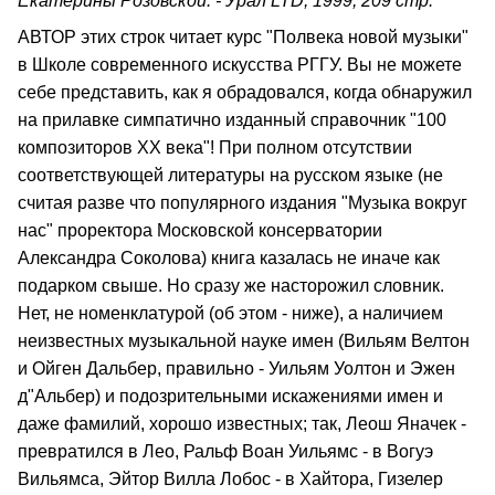
Екатерины Розовской. - Урал LTD, 1999, 209 стр.
АВТОР этих строк читает курс "Полвека новой музыки"
в Школе современного искусства РГГУ. Вы не можете
себе представить, как я обрадовался, когда обнаружил
на прилавке симпатично изданный справочник "100
композиторов ХХ века"! При полном отсутствии
соответствующей литературы на русском языке (не
считая разве что популярного издания "Музыка вокруг
нас" проректора Московской консерватории
Александра Соколова) книга казалась не иначе как
подарком свыше. Но сразу же насторожил словник.
Нет, не номенклатурой (об этом - ниже), а наличием
неизвестных музыкальной науке имен (Вильям Велтон
и Ойген Дальбер, правильно - Уильям Уолтон и Эжен
д"Альбер) и подозрительными искажениями имен и
даже фамилий, хорошо известных; так, Леош Яначек -
превратился в Лео, Ральф Воан Уильямс - в Вогуэ
Вильямса, Эйтор Вилла Лобос - в Хайтора, Гизелер