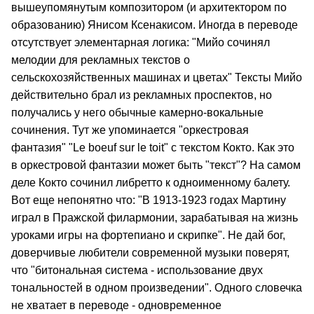
вышеупомянутым композитором (и архитектором по
образованию) Янисом Ксенакисом. Иногда в переводе
отсутствует элементарная логика: "Мийо сочинял
мелодии для рекламных текстов о
сельскохозяйственных машинах и цветах" Тексты Мийо
действительно брал из рекламных проспектов, но
получались у него обычные камерно-вокальные
сочинения. Тут же упоминается "оркестровая
фантазия" "Le boeuf sur le toit" с текстом Кокто. Как это
в оркестровой фантазии может быть "текст"? На самом
деле Кокто сочинил либретто к одноименному балету.
Вот еще непонятно что: "В 1913-1923 годах Мартину
играл в Пражской филармонии, зарабатывая на жизнь
уроками игры на фортепиано и скрипке". Не дай бог,
доверчивые любители современной музыки поверят,
что "битональная система - использование двух
тональностей в одном произведении". Одного словечка
не хватает в переводе - одновременное