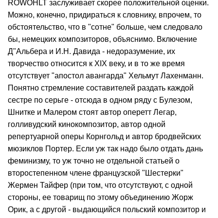
ROWOHLT заслуживает скорее положительной оценки.
Можно, конечно, придираться к словнику, впрочем, то
обстоятельство, что в "сотне" больше, чем следовало
бы, немецких композиторов, объяснимо. Включение
Д"Альбера и И.Н. Давида - недоразумение, их
творчество относится к XIX веку, и в то же время
отсутствует "апостол авангарда" Хельмут Лахенманн.
Понятно стремление составителей раздать каждой
сестре по серьге - отсюда в одном ряду с Булезом,
Шнитке и Малером стоят автор оперетт Легар,
голливудский кинокомпозитор, автор одной
репертуарной оперы Корнгольд и автор бродвейских
мюзиклов Портер. Если уж так надо было отдать дань
феминизму, то уж точно не отдельной статьей о
второстепенном члене французской "Шестерки"
Жермен Тайфер (при том, что отсутствуют, с одной
стороны, ее товарищ по этому объединению Жорж
Орик, а с другой - выдающийся польский композитор и