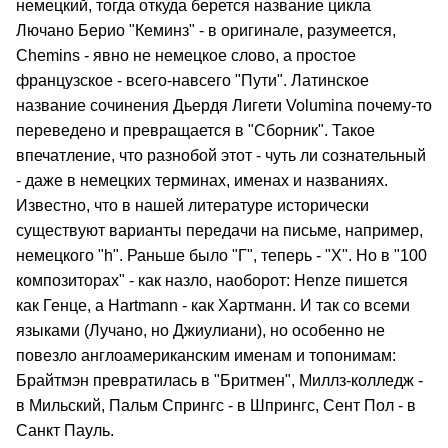
немецкий, тогда откуда берется название цикла
Лючано Берио "Кеминз" - в оригинале, разумеется,
Chemins - явно не немецкое слово, а простое
французское - всего-навсего "Пути". Латинское
название сочинения Дьердя Лигети Volumina почему-то
переведено и превращается в "Сборник". Такое
впечатление, что разнобой этот - чуть ли сознательный
- даже в немецких терминах, именах и названиях.
Известно, что в нашей литературе исторически
существуют варианты передачи на письме, например,
немецкого "h". Раньше было "Г", теперь - "Х". Но в "100
композиторах" - как назло, наоборот: Henze пишется
как Генце, а Hartmann - как Хартманн. И так со всеми
языками (Лучано, но Джиулиани), но особенно не
повезло англоамериканским именам и топонимам:
Брайтмэн превратилась в "Бритмен", Миллз-колледж -
в Мильский, Пальм Спрингс - в Шпрингс, Сент Пол - в
Санкт Пауль.