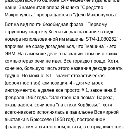
разобраться, кто ошибается - немецкие издатели или
наши. Знаменитая опера Яначека "Средство
Макропулоса" превращается в "Дело Макропулоса".
Вот на вид почти безобидная фраза: "Первому
струнному квартету Ксенакис дал название в виде
номера использованной им машины ST/4-1,080262" -
впрочем, не сразу догадаешься, что "машина" - это
ЭВМ. На самом же деле в названии этом ни о каких
компьютерах речи не идет. Все гораздо проще. Хотя,
конечно, большую часть этого названия декодировать
трудно. Но можно: ST - значит стохастическая
(вероятностная) композиция, 4 - для четырех
инструментов, а далее все просто: # 1, закончена 8
февраля 1962 года. "Электронная поэма" Вареза,
оказывается, сочинена "на стихи Корбюзье", хотя
всего-навсего исполнялась в павильоне Всемирной
выставки в Брюсселе (1958 год), построенном
французским архитектором, кстати, в сотрудничестве с