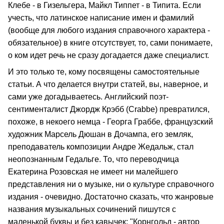
Клебе - в Гизельгера, Майкл Типпет - в Типита. Если
учесть, что латинское написание имен и фамилий
(вообще для любого издания справочного характера -
обязательное) в книге отсутствует, то, сами понимаете,
о ком идет речь не сразу догадается даже специалист.
И это только те, кому посвящены самостоятельные
статьи. А что делается внутри статей, вы, наверное, и
сами уже догадываетесь. Английский поэт-
сентименталист Джордж Крэбб (Crabbe) превратился,
похоже, в некоего немца - Георга Граббе, французский
художник Марсель Дюшан в Дочампа, его земляк,
преподаватель композиции Андре Жедальж, стал
неопознанным Гедальге. То, что переводчица
Екатерина Розовская не имеет ни малейшего
представления ни о музыке, ни о культуре справочного
издания - очевидно. Достаточно сказать, что жанровые
названия музыкальных сочинений пишутся с
маленькой буквы и без кавычек: "Корнгольд - автор