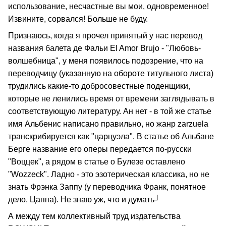
использование, несчастные вы мои, одновременное!
Извините, сорвался! Больше не буду.
Признаюсь, когда я прочел принятый у нас перевод
названия балета де Фальи El Amor Brujo - "Любовь-
волшебница", у меня появилось подозрение, что на
переводчицу (указанную на обороте титульного листа)
трудились какие-то добросовестные поденщики,
которые не ленились время от времени заглядывать в
соответствующую литературу. Ан нет - в той же статье
имя Альбенис написано правильно, но жанр zarzuela
транскрибируется как "царцуэла". В статье об Альбане
Берге название его оперы передается по-русски
"Воццек", а рядом в статье о Булезе оставлено
"Wozzeck". Ладно - это эзотерическая классика, но не
знать Фрэнка Заппу (у переводчика Франк, понятное
дело, Цаппа). Не знаю уж, что и думать┘
А между тем коллективный труд издательства