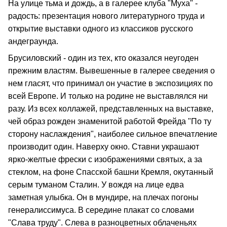
На улице тьма и дождь, а в галерее клуба "Муха" -
радость: презентация нового литературного труда и
открытие выставки одного из классиков русского
андеграунда.
Брусиловский - один из тех, кто оказался неугоден
прежним властям. Вывешенные в галерее сведения о
нем гласят, что принимал он участие в экспозициях по
всей Европе. И только на родине не выставлялся ни
разу. Из всех коллажей, представленных на выставке,
чей образ рожден знаменитой работой Фрейда "По ту
сторону наслаждения", наиболее сильное впечатление
производит один. Наверху окно. Ставни украшают
ярко-желтые фрески с изображениями святых, а за
стеклом, на фоне Спасской башни Кремля, окутанный
серым туманом Сталин. У вождя на лице едва
заметная улыбка. Он в мундире, на плечах погоны
генералиссимуса. В середине плакат со словами
"Слава труду". Слева в разноцветных облаченьях