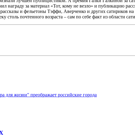
изнали лучшей публицистикой. А премия Галки Галкиной за сати
л награду за материал «Тот, кому не везло» и публикацию расс
 рассказы и фельетоны Тэффи, Аверченко и других сатириков на
у столь почтенного возраста – сам по себе факт из области сат
ура для жизни" преображает российские города
AX