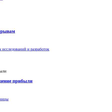
рорывам
 исследований и разработок
ащение прибыли
еницы