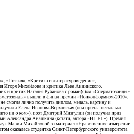
», «Поэзия», «Критика и литературоведение»,
ля Игоря Михайлова и критика Льва Аннинского.
аик и критик Наталья Рубанова с роман(с)ом «Сперматозоиды»
Сперматозоиды» вышли в финал премии «Нонконформизм-2010»,
 не смогла лично получить диплом, медаль, картину и
олучили Елена Иванова-Верховская (она прочла несколько
никто ни о ком»), поэт Дмитрий Мизгулин (он получил приз
ами Александра Анашкина (кстати, автора «НГ-EL»). Премия
наук Марии Михайловой за материал «Нравственное измерение
том оказалась студентка Санкт-Петербургского университета