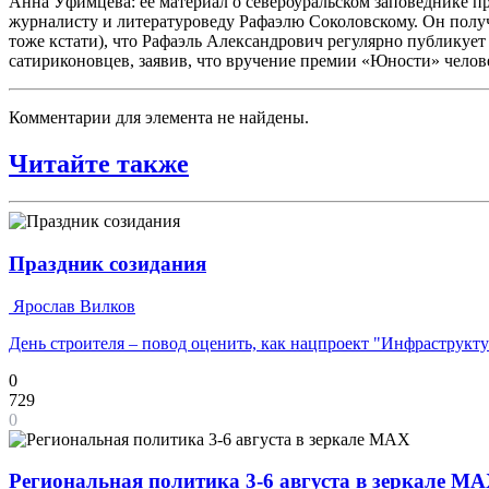
Анна Уфимцева: ее материал о североуральском заповеднике пр
журналисту и литературоведу Рафаэлю Соколовскому. Он получи
тоже кстати), что Рафаэль Александрович регулярно публикует
сатириконовцев, заявив, что вручение премии «Юности» человек
Комментарии для элемента не найдены.
Читайте также
Праздник созидания
Ярослав Вилков
День строителя – повод оценить, как нацпроект "Инфраструкт
0
729
0
Региональная политика 3-6 августа в зеркале M