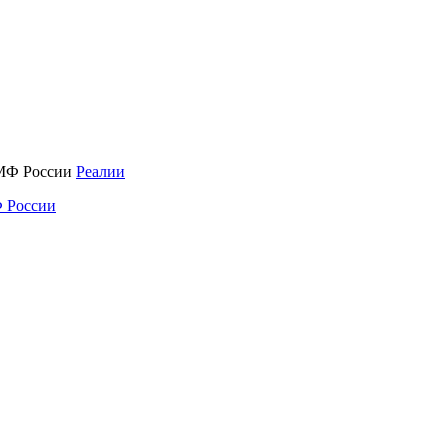
Реалии
 России