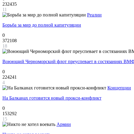
232435
11
Реалии
Борьба за мир до полной капитуляции
0
372108
18
Воюющий Черноморский флот преуспевает в состязаниях ВМФ
0
224241
4
Концепции
На Балканах готовится новый прокси-конфликт
0
153292
15
Армии