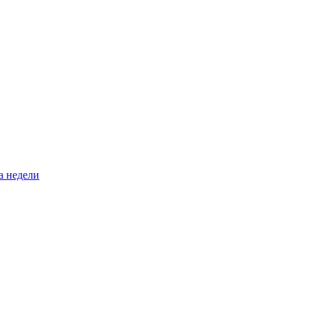
а недели