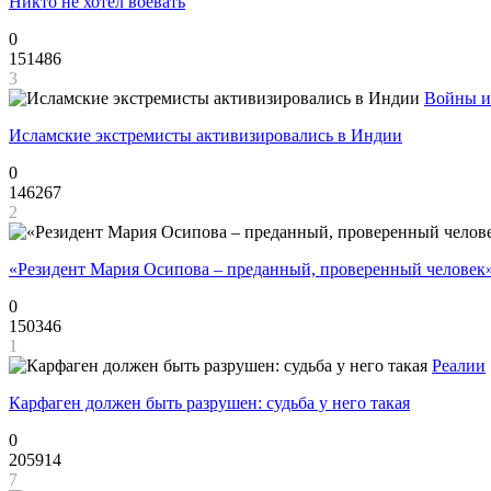
Никто не хотел воевать
0
151486
3
Войны и
Исламские экстремисты активизировались в Индии
0
146267
2
«Резидент Мария Осипова – преданный, проверенный человек
0
150346
1
Реалии
Карфаген должен быть разрушен: судьба у него такая
0
205914
7