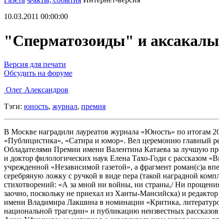
10.03.2011 00:00:00
"Сперматозоиды" и аксакалы
Версия для печати
Обсудить на форуме
Олег Александров
Тэги:
юность
,
журнал
,
премия
В Москве наградили лауреатов журнала «Юность» по итогам 2
«Публицистика», «Сатира и юмор». Вел церемонию главный ре
Обладателями Премии имени Валентина Катаева за лучшую проз
и доктор филологических наук Елена Тахо-Годи с рассказом 
учрежденной «Независимой газетой», а фрагмент роман(с)а вп
серебряную ложку с ручкой в виде пера (такой наградной ком
стихотворений: «А за мной ни войны, ни страны,/ Ни прощения
заочно, поскольку не приехал из Ханты-Мансийска) и редакто
имени Владимира Лакшина в номинации «Критика, литературо
национальной трагедии» и публикацию неизвестных рассказов 