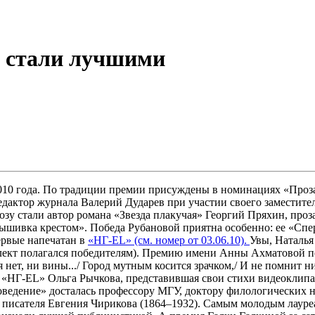
 стали лучшими
010 года. По традиции премии присуждены в номинациях «Проза
дактор журнала Валерий Дударев при участии своего заместите
у стали автор романа «Звезда плакучая» Георгий Пряхин, проз
«Вышивка крестом». Победа Рубановой приятна особенно: ее «
ервые напечатан в
«НГ-EL» (см. номер от 03.06.10).
Увы, Наталья
плект полагался победителям). Премию имени Анны Ахматовой п
 нет, ни вины.../ Город мутным косится зрачком,/ И не помнит 
р «НГ-EL» Ольга Рычкова, представившая свои стихи видеоклип
ведение» досталась профессору МГУ, доктору филологических 
писателя Евгения Чирикова (1864–1932). Самым молодым лауреа