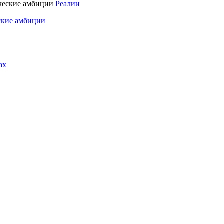
Реалии
ские амбиции
ах