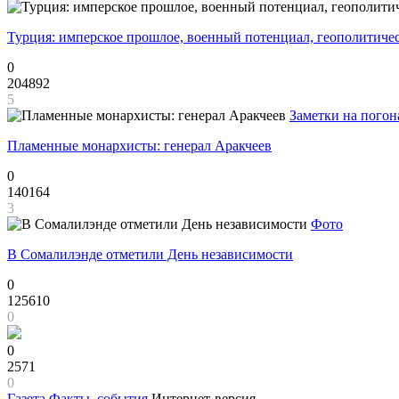
Турция: имперское прошлое, военный потенциал, геополитиче
0
204892
5
Заметки на погон
Пламенные монархисты: генерал Аракчеев
0
140164
3
Фото
В Сомалилэнде отметили День независимости
0
125610
0
0
2571
0
Газета
Факты, события
Интернет-версия