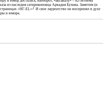
ру и юмор досталась, наоборот, «аксакалу» – 82-летнему
каза из наследия сатириконовца Аркадия Бухова. Заметим (и
 страницах «НГ-EL»┘ И свое лауреатство он воспринял в духе
иры и юмора.