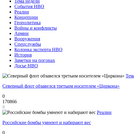
Тема недели
События НВО
Реалии
Концепции
Геополитика
Войны и конфликты
Армии
Вооружения
Спецслужбы
Колонка эксперта НВО
История
Заметки на погонах
Досье НВО
Тем
Северный флот обзавелся третьим носителем «Циркона»
0
170866
8
Реалии
Российские бомбы умнеют и набирают вес
0