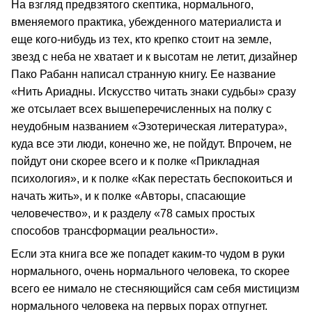
На взгляд предвзятого скептика, нормального,
вменяемого практика, убежденного материалиста и
еще кого-нибудь из тех, кто крепко стоит на земле,
звезд с неба не хватает и к высотам не летит, дизайнер
Пако Рабанн написал странную книгу. Ее название
«Нить Ариадны. Искусство читать знаки судьбы» сразу
же отсылает всех вышеперечисленных на полку с
неудобным названием «Эзотерическая литература»,
куда все эти люди, конечно же, не пойдут. Впрочем, не
пойдут они скорее всего и к полке «Прикладная
психология», и к полке «Как перестать беспокоиться и
начать жить», и к полке «Авторы, спасающие
человечество», и к разделу «78 самых простых
способов трансформации реальности».
Если эта книга все же попадет каким-то чудом в руки
нормального, очень нормального человека, то скорее
всего ее нимало не стесняющийся сам себя мистицизм
нормального человека на первых порах отпугнет.