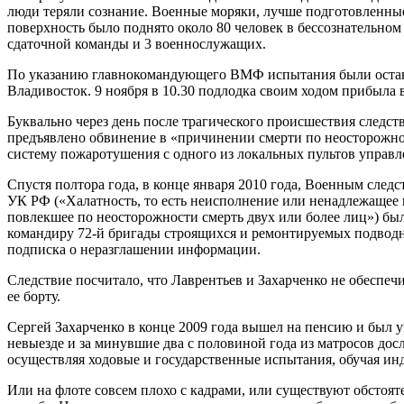
люди теряли сознание. Военные моряки, лучше подготовленные,
поверхность было поднято около 80 человек в бессознательно
сдаточной команды и 3 военнослужащих.
По указанию главнокомандующего ВМФ испытания были остано
Владивосток. 9 ноября в 10.30 подлодка своим ходом прибыла 
Буквально через день после трагического происшествия след
предъявлено обвинение в «причинении смерти по неосторожност
систему пожаротушения с одного из локальных пультов управле
Спустя полтора года, в конце января 2010 года, Военным след
УК РФ («Халатность, то есть неисполнение или ненадлежащее
повлекшее по неосторожности смерть двух или более лиц») б
командиру 72-й бригады строящихся и ремонтируемых подводны
подписка о неразглашении информации.
Следствие посчитало, что Лаврентьев и Захарченко не обеспе
ее борту.
Сергей Захарченко в конце 2009 года вышел на пенсию и был у
невыезде и за минувшие два с половиной года из матросов до
осуществляя ходовые и государственные испытания, обучая ин
Или на флоте совсем плохо с кадрами, или существуют обстоят