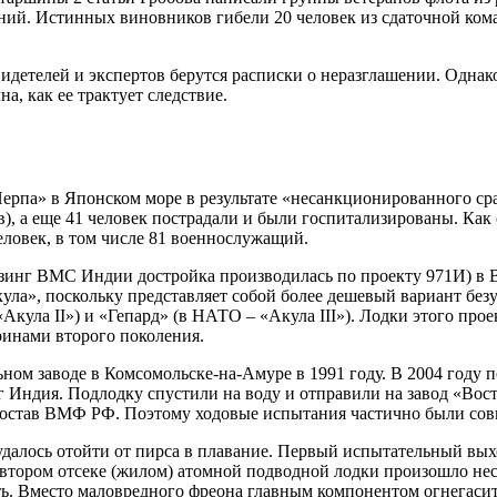
ий. Истинных виновников гибели 20 человек из сдаточной коман
идетелей и экспертов берутся расписки о неразглашении. Однак
а, как ее трактует следствие.
Нерпа» в Японском море в результате «несанкционированного с
ов), а еще 41 человек пострадали и были госпитализированы. 
еловек, в том числе 81 военнослужащий.
зинг ВМС Индии достройка производилась по проекту 971И) в В
а», поскольку представляет собой более дешевый вариант безу
ула II») и «Гепард» (в НАТО – «Акула III»). Лодки этого про
ринами второго поколения.
ном заводе в Комсомольске-на-Амуре в 1991 году. В 2004 году
инг Индия. Подлодку спустили на воду и отправили на завод «Во
состав ВМФ РФ. Поэтому ходовые испытания частично были сов
удалось отойти от пирса в плавание. Первый испытательный выхо
во втором отсеке (жилом) атомной подводной лодки произошло 
. Вместо маловредного фреона главным компонентом огнегасите