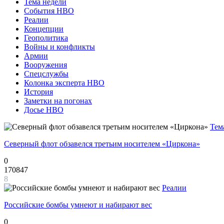
Тема недели
События НВО
Реалии
Концепции
Геополитика
Войны и конфликты
Армии
Вооружения
Спецслужбы
Колонка эксперта НВО
История
Заметки на погонах
Досье НВО
Тем
Северный флот обзавелся третьим носителем «Циркона»
0
170847
8
Реалии
Российские бомбы умнеют и набирают вес
0