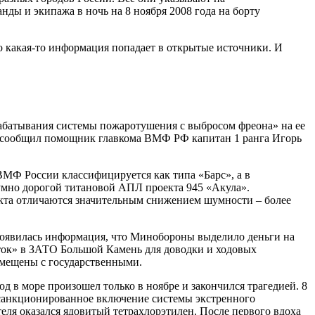
ды и экипажа в ночь на 8 ноября 2008 года на борту
о какая-то информация попадает в открытые источники. И
рабатывания системы пожаротушения с выбросом фреона» на ее
Как сообщил помощник главкома ВМФ РФ капитан 1 ранга Игорь
МФ России классифицируется как типа «Барс», а в
мно дорогой титановой АПЛ проекта 945 «Акула».
екта отличаются значительным снижением шумности – более
 появилась информация, что Минобороны выделило деньги на
сток» в ЗАТО Большой Камень для доводки и ходовых
мещены с государственными.
д в море произошел только в ноябре и закончился трагедией. 8
несанкционированное включение системы экстренного
ля оказался ядовитый тетрахлорэтилен. После первого вдоха