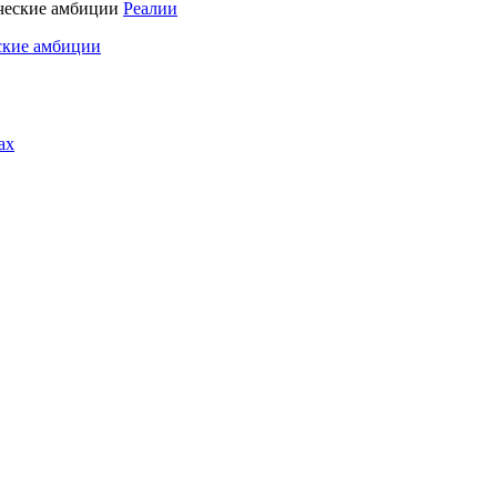
Реалии
ские амбиции
ах