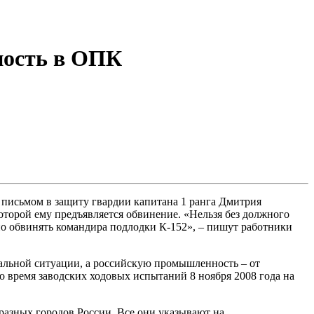
нность в ОПК
исьмом в защиту гвардии капитана 1 ранга Дмитрия
которой ему предъявляется обвинение. «Нельзя без должного
но обвинять командира подлодки К-152», – пишут работники
альной ситуации, а российскую промышленность – от
 время заводских ходовых испытаний 8 ноября 2008 года на
разных городов России. Все они указывают на