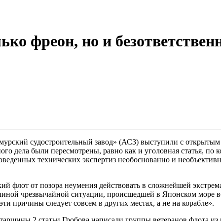
ько фреон, но и безответстве
рский судостроительный завод» (АСЗ) выступили с открытым п
ого дела были пересмотрены, равно как и уголовная статья, по 
роведенных технических экспертиз необоснованно и необъектив
ий флот от позора неумения действовать в сложнейшей экстрем
чиной чрезвычайной ситуации, происшедшей в Японском море во
эти причины следует совсем в других местах, а не на корабле».
аршины 2 статьи Гробова написали группы ветеранов флота из 