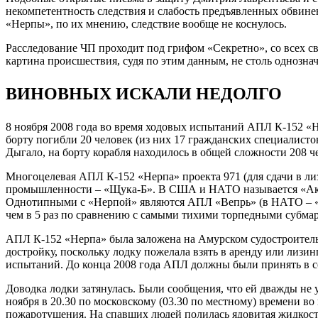
некомпетентность следствия и слабость предъявленных обвинен
«Нерпы», по их мнению, следствие вообще не коснулось.
Расследование ЧП проходит под грифом «Секретно», со всех св
картина происшествия, судя по этим данным, не столь однозначн
ВИНОВНЫХ ИСКАЛИ НЕДОЛГО
8 ноября 2008 года во время ходовых испытаний АПЛ К-152 «
борту погибли 20 человек (из них 17 гражданских специалист
Дыгало, на борту корабля находилось в общей сложности 208 ч
Многоцелевая АПЛ К-152 «Нерпа» проекта 971 (для сдачи в ли
промышленности – «Щука-Б». В США и НАТО называется «Акул
Однотипными с «Нерпой» являются АПЛ «Вепрь» (в НАТО – «Ак
чем в 5 раз по сравнению с самыми тихими торпедными субма
АПЛ К-152 «Нерпа» была заложена на Амурском судостроитель
достройку, поскольку лодку пожелала взять в аренду или лиз
испытаний. До конца 2008 года АПЛ должны были принять в 
Доводка лодки затянулась. Были сообщения, что ей дважды не 
ноября в 20.30 по московскому (03.30 по местному) времени 
пожаротушения. На спавших людей полилась ядовитая жидкость