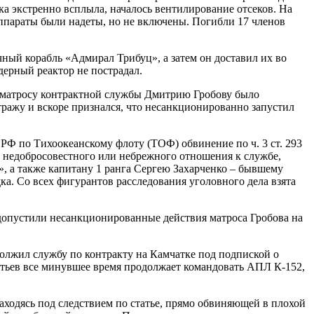
а экстренно всплыла, началось вентилирование отсеков. На
аппараты были надеты, но не включены. Погибли 17 членов
й корабль «Адмирал Трибуц», а затем он доставил их во
дерный реактор не пострадал.
у матросу контрактной службы Дмитрию Гробову было
тражу и вскоре признался, что несанкционированно запустил
РФ по Тихоокеанскому флоту (ТОФ) обвинение по ч. 3 ст. 293
 недобросовестного или небрежного отношения к службе,
, а также капитану 1 ранга Сергею Захарченко – бывшему
а. Со всех фигурантов расследования уголовного дела взята
 допустили несанкционированные действия матроса Гробова на
должил службу по контракту на Камчатке под подпиской о
нтьев все минувшее время продолжает командовать АПЛ К-152,
аходясь под следствием по статье, прямо обвиняющей в плохой