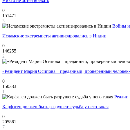
Никто не хотел воевать
0
151471
3
Войны и
Исламские экстремисты активизировались в Индии
0
146255
2
«Резидент Мария Осипова – преданный, проверенный человек
0
150333
1
Реалии
Карфаген должен быть разрушен: судьба у него такая
0
205861
7