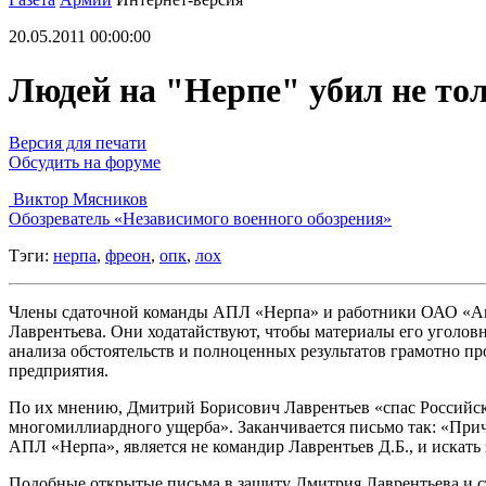
20.05.2011 00:00:00
Людей на "Нерпе" убил не тол
Версия для печати
Обсудить на форуме
Виктор Мясников
Обозреватель «Независимого военного обозрения»
Тэги:
нерпа
,
фреон
,
опк
,
лох
Члены сдаточной команды АПЛ «Нерпа» и работники ОАО «Аму
Лаврентьева. Они ходатайствуют, чтобы материалы его уголовн
анализа обстоятельств и полноценных результатов грамотно п
предприятия.
По их мнению, Дмитрий Борисович Лаврентьев «спас Российск
многомиллиардного ущерба». Заканчивается письмо так: «При
АПЛ «Нерпа», является не командир Лаврентьев Д.Б., и искать 
Подобные открытые письма в защиту Дмитрия Лаврентьева и ст