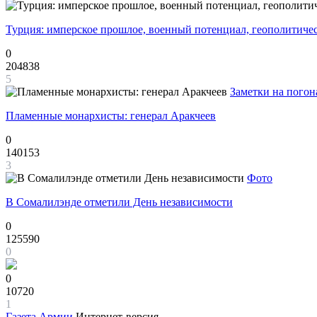
Турция: имперское прошлое, военный потенциал, геополитиче
0
204838
5
Заметки на погон
Пламенные монархисты: генерал Аракчеев
0
140153
3
Фото
В Сомалилэнде отметили День независимости
0
125590
0
0
10720
1
Газета
Армии
Интернет-версия