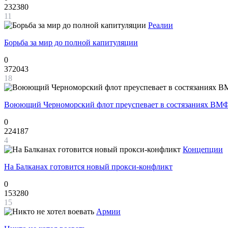
232380
11
Реалии
Борьба за мир до полной капитуляции
0
372043
18
Воюющий Черноморский флот преуспевает в состязаниях ВМФ
0
224187
4
Концепции
На Балканах готовится новый прокси-конфликт
0
153280
15
Армии