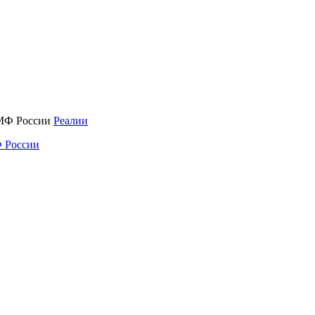
Реалии
 России