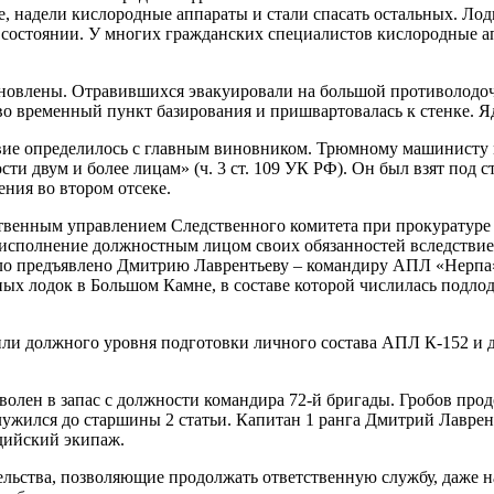
 надели кислородные аппараты и стали спасать остальных. Лодк
м состоянии. У многих гражданских специалистов кислородные 
влены. Отравившихся эвакуировали на большой противолодочны
во временный пункт базирования и пришвартовалась к стенке. Я
ствие определилось с главным виновником. Трюмному машинист
и двум и более лицам» (ч. 3 ст. 109 УК РФ). Он был взят под с
ния во втором отсеке.
ственным управлением Следственного комитета при прокуратуре 
 исполнение должностным лицом своих обязанностей вследствие
ыло предъявлено Дмитрию Лаврентьеву – командиру АПЛ «Нерпа»
х лодок в Большом Камне, в составе которой числилась подлодк
чили должного уровня подготовки личного состава АПЛ К-152 и
волен в запас с должности командира 72-й бригады. Гробов про
служился до старшины 2 статьи. Капитан 1 ранга Дмитрий Лавре
дийский экипаж.
ельства, позволяющие продолжать ответственную службу, даже н