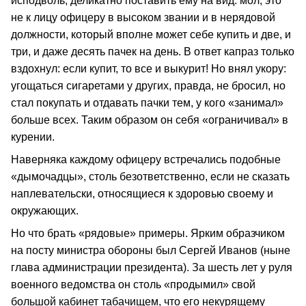
исподволь, деликатно поставить ему на вид: мол, это
не к лицу офицеру в высоком звании и в нерядовой
должности, который вполне может себе купить и две, и
три, и даже десять пачек на день. В ответ капраз только
вздохнул: если купит, то все и выкурит! Но внял укору:
угощаться сигаретами у других, правда, не бросил, но
стал покупать и отдавать пачки тем, у кого «занимал»
больше всех. Таким образом он себя «ограничивал» в
курении.
Наверняка каждому офицеру встречались подобные
«дымочадцы», столь безответственно, если не сказать
наплевательски, относящиеся к здоровью своему и
окружающих.
Но что брать «рядовые» примеры. Ярким образчиком
на посту министра обороны был Сергей Иванов (ныне
глава администрации президента). За шесть лет у руля
военного ведомства он столь «продымил» свой
большой кабинет табачищем, что его некурящему