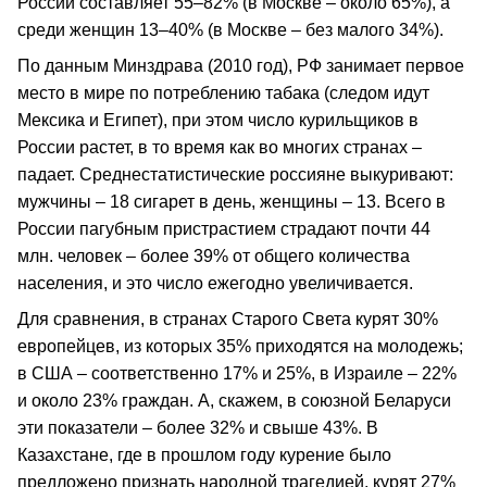
России составляет 55–82% (в Москве – около 65%), а
среди женщин 13–40% (в Москве – без малого 34%).
По данным Минздрава (2010 год), РФ занимает первое
место в мире по потреблению табака (следом идут
Мексика и Египет), при этом число курильщиков в
России растет, в то время как во многих странах –
падает. Среднестатистические россияне выкуривают:
мужчины – 18 сигарет в день, женщины – 13. Всего в
России пагубным пристрастием страдают почти 44
млн. человек – более 39% от общего количества
населения, и это число ежегодно увеличивается.
Для сравнения, в странах Старого Света курят 30%
европейцев, из которых 35% приходятся на молодежь;
в США – соответственно 17% и 25%, в Израиле – 22%
и около 23% граждан. А, скажем, в союзной Беларуси
эти показатели – более 32% и свыше 43%. В
Казахстане, где в прошлом году курение было
предложено признать народной трагедией, курят 27%