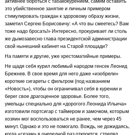
активнее бороться с табакокурением, самим оставить
это убийственное занятие и личным примером
стимулировать граждан к здоровому образу жизни,
заметил Сергею Борисовичу: «А что вы смеетесь? Вам
тоже надо бросать!» Интересно, прокуривает ли столь
же дымозавесно глава президентской администрации
свой нынешний кабинет на Старой площади?
На памяти и другие, уже хрестоматийные примеры.
Не щадя себя курил любимый народом генсек Леонид
Брежнев. В свое время для него даже «изобрели»
короткие сигареты с фильтром (под названием
«Новость»), чтобы он ограничивал себя в курении и
берег свое драгоценное здоровье. Более того,
умельцы специально для «дорогого Леонида Ильича»
изготовили портсигар с таймером и замочком, которым
хозяин мог воспользоваться не ранее, чем через 45
минут. Однако и это не помогало. Вождь, не дожидаясь,
когда «сезам» в очередной раз откроется, стрелял