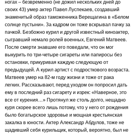
ногах – безвременно (не дожил нескольких дней до
своих 43) умер актер Павел Луспекаев, создавший
знаменитый образ таможенника Верещагина в «Белом
солнце пустыни». За кадром он тоже вскрывал пачку за
пачкой. Безбожно курил и другой известный киноактер,
сыгравший немало ролей военных, Евгений Матвеев.
После смерти знавшие его поведали, что он мог
выкурить по три-четыре сигареты или папиросы без
остановки, прикуривая каждую следующую от
предыдущей. А курил артист с подросткового возраста.
Матвеев умер на 82-м году жизни и тоже от рака
легких. Рассказывают, перед уходом он попросил дать
ему в последний раз сигарету и изрек: «Наверное, это
все от курения…» Протянул же столь долго, нещадно
куря скорее всего лишь потому, что у него от рождения
было богатырское здоровье и мощная крестьянская
закалка в юности. Актер Александр Абдулов, тоже не
щадивший себя курильщик, который, вероятно, был не