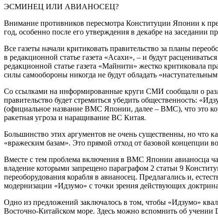
ЭСМИНЕЦ ИЛИ АВИАНОСЕЦ?
Внимание противников пересмотра Конституции Японии к пре
год, особенно после его утверждения в декабре на заседании пр
Все газеты начали критиковать правительство за планы пере
в редакционной статье газета «Асахи», – и будут расцениватьс
редакционной статье газета «Майнити» жестко критиковала пр
силы самообороны никогда не будут обладать «наступательным
Со ссылками на информированные круги СМИ сообщали о разли
правительство будет стремиться убедить общественность: «Ид
(официальное название ВМС Японии, далее – ВМС), что это кор
ракетная угроза и наращивание ВС Китая.
Большинство этих аргументов не очень существенны, но что к
«вражеским базам». Это прямой отход от базовой концепции в
Вместе с тем проблема включения в ВМС Японии авианосца час
владение которыми запрещено параграфом 2 статьи 9 Конститу
переоборудования корабля в авианосец. Предлагались и, есте
модернизации «Идзумо» с точки зрения действующих доктрин
Одно из предложений заключалось в том, чтобы «Идзумо» квал
Восточно-Китайском море. Здесь можно вспомнить об учении D