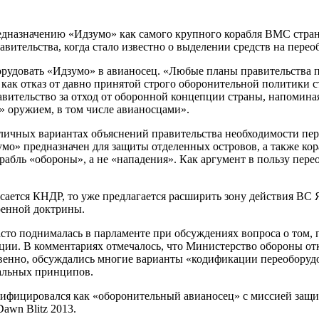
дназначению «Идзумо» как самого крупного корабля ВМС стра
авительства, когда стало известно о выделении средств на перео
оборудовать «Идзумо» в авианосец. «Любые планы правительств
я как отказ от давно принятой строго оборонительной политики 
авительство за отход от оборонной концепции страны, напомина
» оружием, в том числе авианосцами».
чных вариантах объяснений правительства необходимости пере
зумо» предназначен для защиты отделенных островов, а также к
абль «обороны», а не «нападения». Как аргумент в пользу пере
асается КНДР, то уже предлагается расширить зону действия ВС
оенной доктрины.
то поднималась в парламенте при обсуждениях вопроса о том, 
ции. В комментариях отмечалось, что Министерство обороны от
ственно, обсуждались многие варианты «кодификации переоборуд
альных принципов.
ифицировался как «оборонительный авианосец» с миссией защит
awn Blitz 2013.