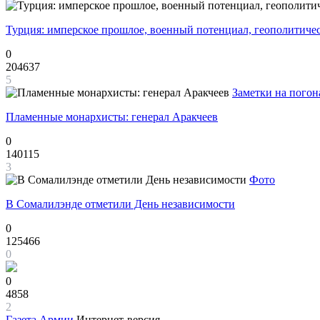
Турция: имперское прошлое, военный потенциал, геополитиче
0
204637
5
Заметки на погон
Пламенные монархисты: генерал Аракчеев
0
140115
3
Фото
В Сомалилэнде отметили День независимости
0
125466
0
0
4858
2
Газета
Армии
Интернет-версия