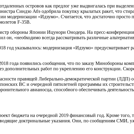
 отдаленных островов как предлог уже выдвигалась при выделен
инистра Синдзо Абэ одобрила покупку крылатых ракет, что сти
ии модернизации «Идзумо». Считается, что достаточно просто 
молетов F-35B.
истр обороны Японии Ицунори Онодера. На пресс-конференции 2
ил он, «необходимо всегда рассматривать различные альтернати
18 год указывалось: модернизация «Идзумо» предусматривает ра
 2018 года появились сообщения, что по заказу Минобороны ком
з дополнительных работ по укреплению его конструкции. Скорее
опасности правящей Либерально-демократической партии (ЛДП) 
онских ВС и очередной пятилетней программы их строительства
ронительного авианосца, способного обеспечивать деятельность
оект бюджета на очередной 2019 финансовый год. Кроме того, 
оводящие доктринальные указания. Они, по сообщениям СМИ, уж