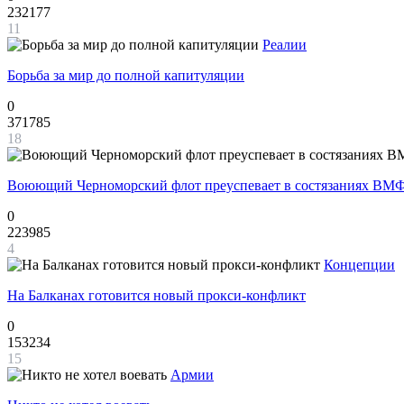
232177
11
Реалии
Борьба за мир до полной капитуляции
0
371785
18
Воюющий Черноморский флот преуспевает в состязаниях ВМФ
0
223985
4
Концепции
На Балканах готовится новый прокси-конфликт
0
153234
15
Армии