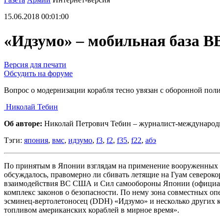
15.06.2018 00:01:00
«Идзумо» – мобильная база
Версия для печати
Обсудить на форуме
Вопрос о модернизации корабля тесно увязан с оборонной по
Николай Тебин
Об авторе:
Николай Петрович Тебин – журналист-международ
Тэги:
япония
,
вмс
,
идзумо
,
f3
,
f2
,
f35
,
f22
,
абэ
По принятым в Японии взглядам на применение вооруженных си
обсуждалось, правомерно ли сбивать летящие на Гуам северок
взаимодействия ВС США и Сил самообороны Японии (официально
комплекс законов о безопасности. По нему зона совместных 
эсминец-вертолетоносец (DDH) «Идзумо» и несколько других к
топливом американских кораблей в мирное время».