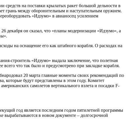
ии средств на поставки крылатых ракет большой дельности в
рает грань между оборонительным и наступательным оружием.
переоборудовать «Идзумо» в авианосец усилением
6 декабря он сказал, что «планы модернизации «Идзумо», а
вы».
сходы на оснащение его как штабного корабля. О расходах на
пания-строитель «Идзумо» выдала заключение, что полетная
 всего что так было и предусмотрено при закладке корабля.
обнародовал 20 марта главные моменты своих рекомендаций по
, которые будут представлены в этом году. Комитет
 американских самолетов вертикального взлета и посадки F-
текущий год является последним годом пятилетней программы
е вырабатываются в новом документе – долгосрочной