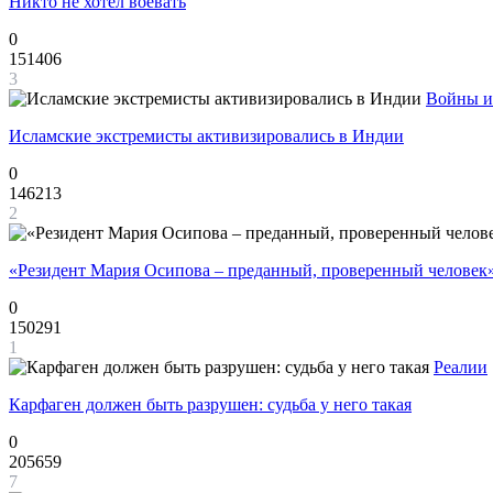
Никто не хотел воевать
0
151406
3
Войны и
Исламские экстремисты активизировались в Индии
0
146213
2
«Резидент Мария Осипова – преданный, проверенный человек
0
150291
1
Реалии
Карфаген должен быть разрушен: судьба у него такая
0
205659
7