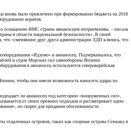
ны вновь было привлечено при формировании бюджета на 2018
борудование корабля.
а по оснащению ВМС страны авианосцем неприемлемы, – писала
страны в области национальной безопасности». В своей
я, что «сменявшие друг друга администрации ЛДП клялись, что
оборудования «Идзумо» в авианосец. Подчеркивалось, что
ораблей и судов Морских сил самообороны Японии
оборудования в авианосец используются северокорейская
 Японии, чтобы они имели возможность наносить удары по
подпадает ли авианосец под категорию «вооруженных сил»,
казывается от своих прежних подходов и рассматривает идею
ования», но скорее для придания обоснованности
ы отдаленных островов, таких как спорные острова Сенкаку в