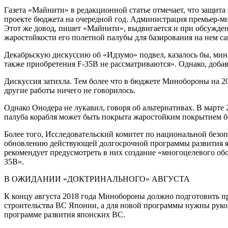
Газета «Майнити» в редакционной статье отмечает, что защита
проекте бюджета на очередной год. Администрация премьер-м
Этот же довод, пишет «Майнити», выдвигается и при обсужден
жаростойкости его полетной палубы для базирования на нем са
Декабрьскую дискуссию об «Идзумо» подвел, казалось бы, мин
также приобретения F-35B не рассматриваются». Однако, добав
Дискуссия затихла. Тем более что в бюджете Минобороны на 20
другие работы ничего не говорилось.
Однако Онодера не лукавил, говоря об альтернативах. В марте
палуба корабля может быть покрыта жаростойким покрытием бе
Более того, Исследовательский комитет по национальной без
обновлению действующей долгосрочной программы развития яп
рекомендует предусмотреть в них создание «многоцелевого обо
35B».
В ОЖИДАНИИ «ДОКТРИНАЛЬНОГО» АВГУСТА
К концу августа 2018 года Минобороны должно подготовить пр
строительства ВС Японии, а для новой программы нужны рук
программе развития японских ВС.