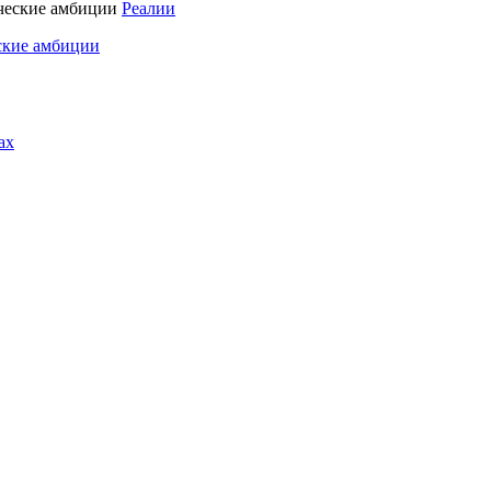
Реалии
ские амбиции
ах