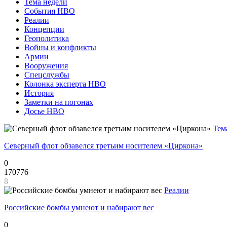
Тема недели
События НВО
Реалии
Концепции
Геополитика
Войны и конфликты
Армии
Вооружения
Спецслужбы
Колонка эксперта НВО
История
Заметки на погонах
Досье НВО
Тем
Северный флот обзавелся третьим носителем «Циркона»
0
170776
8
Реалии
Российские бомбы умнеют и набирают вес
0