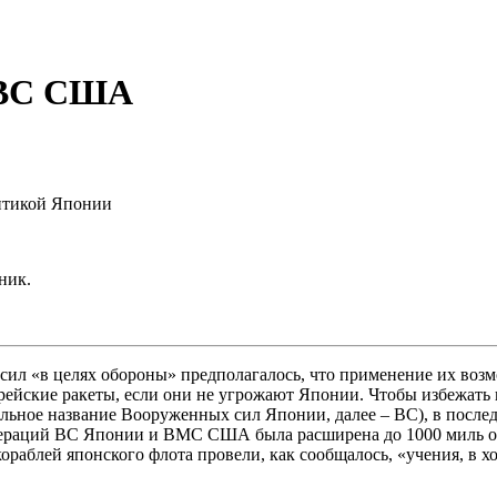
 ВВС США
литикой Японии
ник.
л «в целях обороны» предполагалось, что применение их возмо
орейские ракеты, если они не угрожают Японии. Чтобы избежат
е название Вооруженных сил Японии, далее – ВС), в последней
операций ВС Японии и ВМС США была расширена до 1000 миль от
ораблей японского флота провели, как сообщалось, «учения, в