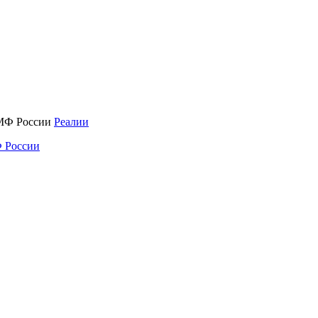
Реалии
 России