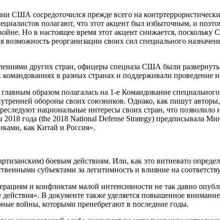
армии США сосредоточился прежде всего на контртеррористическ
пециалистов полагают, что этот акцент был избыточным, и поэто
ойне. Но в настоящее время этот акцент снижается, поскольку
вая возможность реорганизации своих сил специального назначе
лениями других стран, офицеры спецназа США были развернуты
 командованиях в разных странах и поддерживали проведение н
лавным образом полагалась на 1-е Командование специального н
утренней обороны своих союзников. Однако, как пишут авторы, «
преследуют национальные интересы своих стран, что позволило
2018 года (the 2018 National Defense Strategy) предписывала М
ками, как Китай и Россия».
ртизанским) боевым действиям. Или, как это витиевато опреде
твенными субъектами за легитимность и влияние на соответств
рациям и конфликтам малой интенсивности не так давно опубл
 действия». В документе также уделяется повышенное внимани
ные войны, которыми пренебрегают в последние годы.