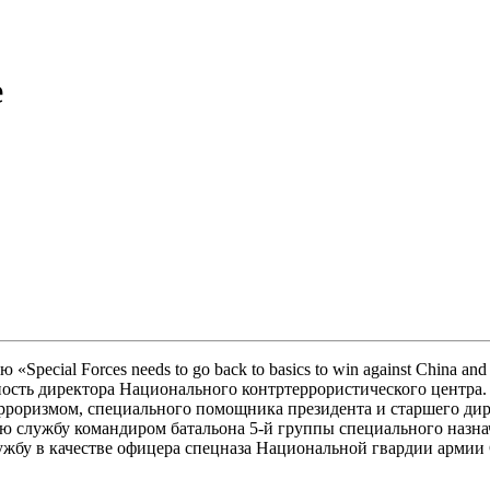
е
ecial Forces needs to go back to basics to win against China an
ость директора Национального контртеррористического центра. 
рроризмом, специального помощника президента и старшего дир
ю службу командиром батальона 5-й группы специального назнач
бу в качестве офицера спецназа Национальной гвардии армии 