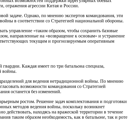
ционных возможностей поддержки иррегулярных боевых
и, отражения агрессии Китая и России.
вой задаче. Однако, по мнению экспертов командования, эти
войны в соответствии со Стратегией национальной обороны.
ать управление «таким образом, чтобы сохранить базовые
азом, направленные на «возвращение к основам» и устранение
соответствующих текущим и прогнозируемым оперативным
 гвардии. Каждая имеет по три батальона спецназа,
й войны.
подразделений для ведения нетрадиционной войны. По мнению
огласовать возможности командования со Стратегией
ния останется без изменений.
арьерным ростом. Решение задач комплектования и подготовки
ионных методов ведения войны, поскольку возникнет
о действовать, находясь на вражеской территории в течение
нив таким образом необходимость, как в батальоне, так и роте