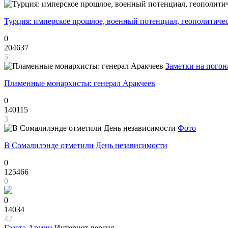
Турция: имперское прошлое, военный потенциал, геополитиче
0
204637
5
Заметки на погон
Пламенные монархисты: генерал Аракчеев
0
140115
3
Фото
В Сомалилэнде отметили День независимости
0
125466
0
0
14034
42
Газета
Армии
Интернет-версия