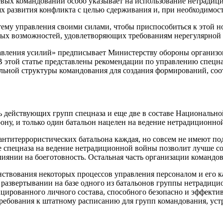
евых командований особо указывает на использование нетради
 развития конфликта с целью сдерживания и, при необходимост
ему управления своими силами, чтобы приспособиться к этой но
ых возможностей, удовлетворяющих требованиям нерегулярной 
вления усилий» предписывает Министерству обороны организов
В этой статье представлены рекомендации по управлению спецн
мальной структуры командования для создания формирований, 
 действующих групп спецназа и еще две в составе Национальной
ну, и только один батальон нацелен на ведение нетрадиционно
 антитеррористических батальона каждая, но совсем не имеют 
пе спецназа на ведение нетрадиционной войны позволит лучше с
нии на боеготовность. Остальная часть организации командова
ствования некоторых процессов управления персоналом и его к
и развертывании на базе одного из батальонов группы нетрадиц
ированного личного состава, способного безопасно и эффективн
ребования к штатному расписанию для групп командования, устра