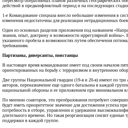
Пересмотр оперативных планов различных географических бо
действий в предконфликтный период и на последующих стадиях
1-е Командование спецназа внесло небольшие изменения в сист
изменения недостаточны для реализации нетрадиционных боев
Один из основных разделов приложения под названием «Напра
знания, опыт, доктрину и возможности иррегулярной войны». 
указанного пробела в возможностях путем обеспечения опти
требованиям.
Партизаны, диверсанты, повстанцы
В настоящее время командование имеет под своим началом пять
ориентированных на борьбу с терроризмом и внутреннюю оборо
Две группы Национальной гвардии (19-я и 20-я) имеют по три
авторов, переназначение еще одного батальона в каждой груп
национальной обороны и ее приложением при минимальном влия
По мнению соавторов, эти преобразования потребуют совершен
будет иметь приоритетное значение для достижения успеха пр
потребность в отборе, управлении и удержании высококвалифиц
длительного времени. Но такая реорганизация снизит единые т
поддержки в каждой группе.