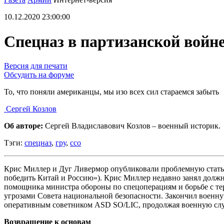
10.12.2020 23:00:00
Спецназ в партизанской войн
Версия для печати
Обсудить на форуме
То, что поняли американцы, мы изо всех сил стараемся забыть
Сергей Козлов
Об авторе:
Сергей Владиславович Козлов – военный историк.
Тэги:
спецназ
,
гру
,
ссо
Крис Миллер и Дуг Ливермор опубликовали проблемную статью «Sp
победить Китай и Россию»). Крис Миллер недавно занял должн
помощника министра обороны по спецоперациям и борьбе с те
угрозами Совета национальной безопасности. Закончил военну
оперативным советником ASD SO/LIC, продолжая военную служ
Возвращение к основам