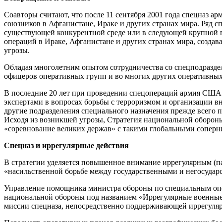
Соавторы считают, что после 11 сентября 2001 года спецназ 
союзников в Афганистане, Ираке и других странах мира. Ряд с
существующей конкурентной среде или в следующей крупной в
операций в Ираке, Афганистане и других странах мира, созда
угрозы.
Обладая многолетним опытом сотрудничества со спецподразде
офицеров оперативных групп и во многих других оперативных
В последние 20 лет при проведении спецопераций армия США г
экспертами в вопросах борьбы с терроризмом и организации вн
другие подразделения специального назначения прежде всего 
Исходя из возникшей угрозы, Стратегия национальной обороны 
«соревнование великих держав» с такими глобальными соперни
Спецназ и иррегулярные действия
В стратегии уделяется повышенное внимание иррегулярным (па
«насильственной борьбе между государственными и негосударс
Управление помощника министра обороны по специальным опе
национальной обороны под названием «Иррегулярные военные
миссии спецназа, непосредственно поддерживающей иррегуляр