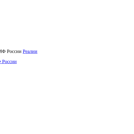
Реалии
 России