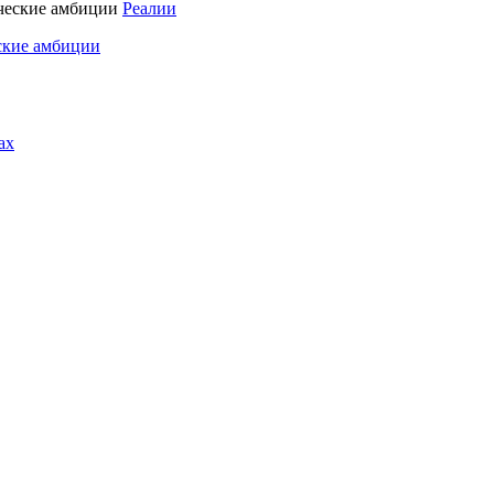
Реалии
ские амбиции
ах