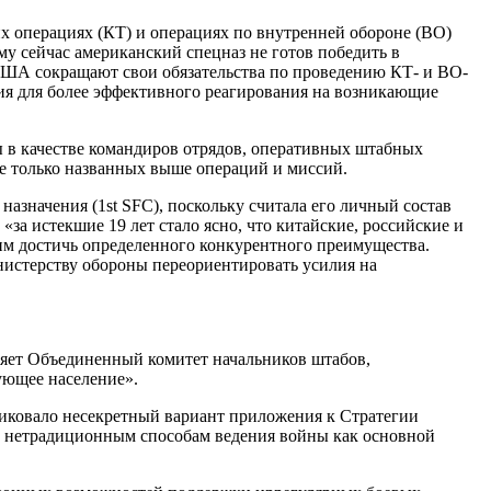
их операциях (КТ) и операциях по внутренней обороне (ВО)
му сейчас американский спецназ не готов победить в
 США сокращают свои обязательства по проведению КТ- и ВО-
ния для более эффективного реагирования на возникающие
 в качестве командиров отрядов, оперативных штабных
е только названных выше операций и миссий.
азначения (1st SFC), поскольку считала его личный состав
за истекшие 19 лет стало ясно, что китайские, российские и
 им достичь определенного конкурентного преимущества.
инистерству обороны переориентировать усилия на
ляет Объединенный комитет начальников штабов,
ующее население».
иковало несекретный вариант приложения к Стратегии
е нетрадиционным способам ведения войны как основной