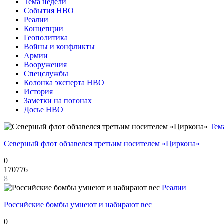
Тема недели
События НВО
Реалии
Концепции
Геополитика
Войны и конфликты
Армии
Вооружения
Спецслужбы
Колонка эксперта НВО
История
Заметки на погонах
Досье НВО
Тем
Северный флот обзавелся третьим носителем «Циркона»
0
170776
8
Реалии
Российские бомбы умнеют и набирают вес
0