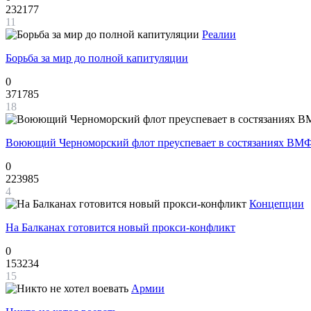
232177
11
Реалии
Борьба за мир до полной капитуляции
0
371785
18
Воюющий Черноморский флот преуспевает в состязаниях ВМФ
0
223985
4
Концепции
На Балканах готовится новый прокси-конфликт
0
153234
15
Армии