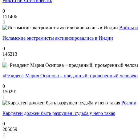
Никто не хотел воевать
0
151406
3
Войны и
Исламские экстремисты активизировались в Индии
0
146213
2
«Резидент Мария Осипова – преданный, проверенный человек
0
150291
1
Реалии
Карфаген должен быть разрушен: судьба у него такая
0
205659
7