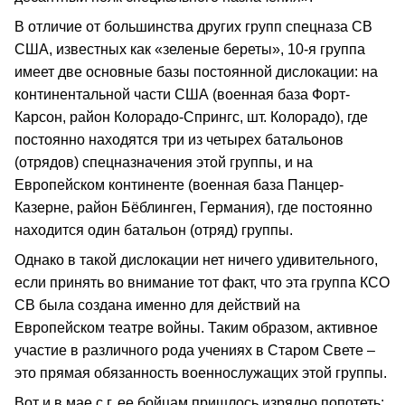
В отличие от большинства других групп спецназа СВ
США, известных как «зеленые береты», 10-я группа
имеет две основные базы постоянной дислокации: на
континентальной части США (военная база Форт-
Карсон, район Колорадо-Спрингс, шт. Колорадо), где
постоянно находятся три из четырех батальонов
(отрядов) спецназначения этой группы, и на
Европейском континенте (военная база Панцер-
Казерне, район Бёблинген, Германия), где постоянно
находится один батальон (отряд) группы.
Однако в такой дислокации нет ничего удивительного,
если принять во внимание тот факт, что эта группа КСО
СВ была создана именно для действий на
Европейском театре войны. Таким образом, активное
участие в различного рода учениях в Старом Свете –
это прямая обязанность военнослужащих этой группы.
Вот и в мае с.г. ее бойцам пришлось изрядно попотеть: