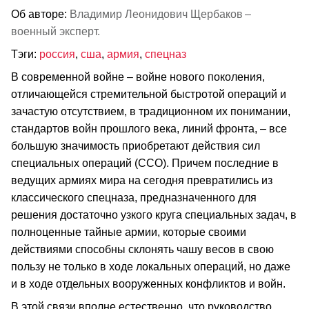
Об авторе:
Владимир Леонидович Щербаков –
военный эксперт.
Тэги:
россия
,
сша
,
армия
,
спецназ
В современной войне – войне нового поколения,
отличающейся стремительной быстротой операций и
зачастую отсутствием, в традиционном их понимании,
стандартов войн прошлого века, линий фронта, – все
большую значимость приобретают действия сил
специальных операций (ССО). Причем последние в
ведущих армиях мира на сегодня превратились из
классического спецназа, предназначенного для
решения достаточно узкого круга специальных задач, в
полноценные тайные армии, которые своими
действиями способны склонять чашу весов в свою
пользу не только в ходе локальных операций, но даже
и в ходе отдельных вооруженных конфликтов и войн.
В этой связи вполне естественно, что руководство