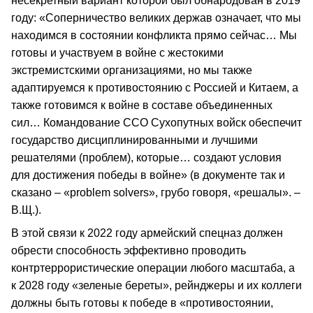
несекретный вариант которой был обнародован в 2019
году: «Соперничество великих держав означает, что мы
находимся в состоянии конфликта прямо сейчас… Мы
готовы и участвуем в войне с жестокими
экстремистскими организациями, но мы также
адаптируемся к противостоянию с Россией и Китаем, а
также готовимся к войне в составе объединенных
сил… Командование ССО Сухопутных войск обеспечит
государство дисциплинированными и лучшими
решателями (проблем), которые… создают условия
для достижения победы в войне» (в документе так и
сказано – «problem solvers», грубо говоря, «решалы». –
В.Щ.).
В этой связи к 2022 году армейский спецназ должен
обрести способность эффективно проводить
контртеррористические операции любого масштаба, а
к 2028 году «зеленые береты», рейнджеры и их коллеги
должны быть готовы к победе в «противостоянии,