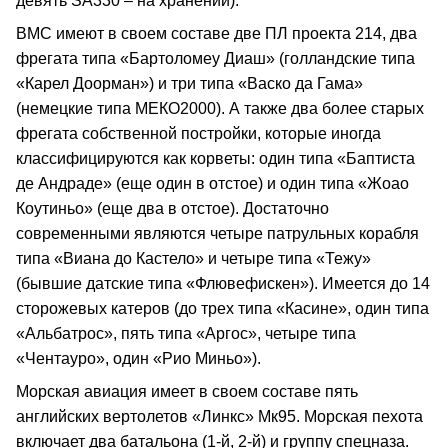
девять SA330 – на хранении).
ВМС имеют в своем составе две ПЛ проекта 214, два
фрегата типа «Бартоломеу Диаш» (голландские типа
«Карел Доорман») и три типа «Васко да Гама»
(немецкие типа МЕКО2000). А также два более старых
фрегата собственной постройки, которые иногда
классифицируются как корветы: один типа «Баптиста
де Андраде» (еще один в отстое) и один типа «Жоао
Коутиньо» (еще два в отстое). Достаточно
современными являются четыре патрульных корабля
типа «Виана до Кастело» и четыре типа «Тежу»
(бывшие датские типа «Флювефискен»). Имеется до 14
сторожевых катеров (до трех типа «Касине», один типа
«Альбатрос», пять типа «Аргос», четыре типа
«Чентауро», один «Рио Миньо»).
Морская авиация имеет в своем составе пять
английских вертолетов «Линкс» Мк95. Морская пехота
включает два батальона (1-й, 2-й) и группу спецназа.