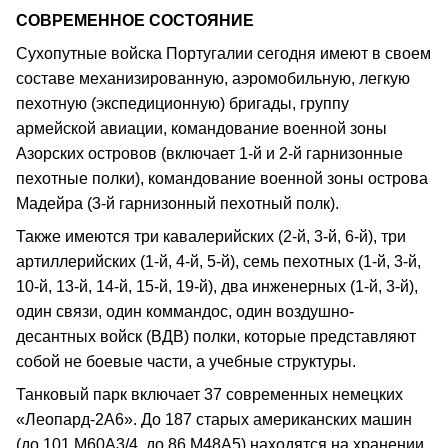
СОВРЕМЕННОЕ СОСТОЯНИЕ
Сухопутные войска Португалии сегодня имеют в своем
составе механизированную, аэромобильную, легкую
пехотную (экспедиционную) бригады, группу
армейской авиации, командование военной зоны
Азорских островов (включает 1-й и 2-й гарнизонные
пехотные полки), командование военной зоны острова
Мадейра (3-й гарнизонный пехотный полк).
Также имеются три кавалерийских (2-й, 3-й, 6-й), три
артиллерийских (1-й, 4-й, 5-й), семь пехотных (1-й, 3-й,
10-й, 13-й, 14-й, 15-й, 19-й), два инженерных (1-й, 3-й),
один связи, один коммандос, один воздушно-
десантных войск (ВДВ) полки, которые представляют
собой не боевые части, а учебные структуры.
Танковый парк включает 37 современных немецких
«Леопард-2А6». До 187 старых американских машин
(до 101 М60А3/4, до 86 М48А5) находятся на хранении.