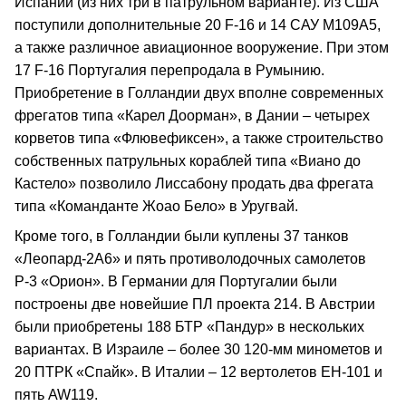
Испании (из них три в патрульном варианте). Из США
поступили дополнительные 20 F-16 и 14 САУ М109А5,
а также различное авиационное вооружение. При этом
17 F-16 Португалия перепродала в Румынию.
Приобретение в Голландии двух вполне современных
фрегатов типа «Карел Доорман», в Дании – четырех
корветов типа «Флювефиксен», а также строительство
собственных патрульных кораблей типа «Виано до
Кастело» позволило Лиссабону продать два фрегата
типа «Команданте Жоао Бело» в Уругвай.
Кроме того, в Голландии были куплены 37 танков
«Леопард-2А6» и пять противолодочных самолетов
Р-3 «Орион». В Германии для Португалии были
построены две новейшие ПЛ проекта 214. В Австрии
были приобретены 188 БТР «Пандур» в нескольких
вариантах. В Израиле – более 30 120-мм минометов и
20 ПТРК «Спайк». В Италии – 12 вертолетов ЕН-101 и
пять AW119.