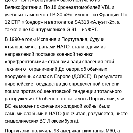
Великобритании. По 18 бронеавтомобилей VBL и
учебных самолетов ТВ-30 «Эпсилон» – из Франции. По
12 БТР «Кондор» и вертолетов SA313 «Алуэтт-2», а
также еще 60 штурмовиков G-91 – из ФРГ.
В 1990-е годы Испания и Португалия, будучи
«тыловыми» странами НАТО, стали одним из
направлений поставок военной техники
«прифронтовыми» странами ради спасения этой
техники от ограничений Договора об обычных
вооруженных силах в Европе (ДОВСЕ). В результате
пиренейские государства до определенной степени
пошли против общенатовской тенденции тотального
разоружения. Особенно это касалось Португалии, чьи
ВС на момент окончания холодной войны были
самыми слабыми в НАТО (не считая, разумеется, чисто
символических ВС Люксембурга).
Португалия получила 93 американских танка М60, а