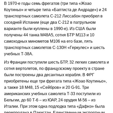
В 1970-е годы семь фрегатов (три типа «Жоао
Коутиньо» и четыре типа «Баптиста де Андраде») и 24
транспортных самолета С-212 Лиссабон приобрел в
соседней Испании (еще два С-212 в патрульном
варианте были куплены в 1990-е). Из США были
получены 44 танка М48А5, сотня БТР М113 и 10
самоходных минометов М106 на его базе, пять
транспортных самолетов С-130Н «Геркулес» и шесть
учебных Т-38А.
Из Франции поступили шесть БТР, 32 легких самолета и
сотня вертолетов, по французскому проекту в стране
были построены два десантных корабля. В ФРГ
приобретены еще три фрегата типа «Жоао Коутиньо»,
а также 18 М48, 15 «Сейбров» и 20 G-91. Три
американских учебных самолета Т-33 поступили из
Бельгии, до 60 Т-6 – из ЮАР, 24 орудия М-56 – из
Италии. При этом одна подлодка типа «Дафнэ» была
перепродана в Пакистан. Единственным экспортным