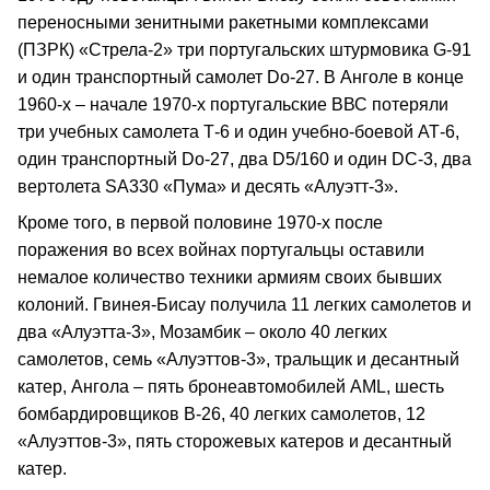
переносными зенитными ракетными комплексами
(ПЗРК) «Стрела-2» три португальских штурмовика G-91
и один транспортный самолет Do-27. В Анголе в конце
1960-х – начале 1970-х португальские ВВС потеряли
три учебных самолета Т-6 и один учебно-боевой АТ-6,
один транспортный Dо-27, два D5/160 и один DC-3, два
вертолета SA330 «Пума» и десять «Алуэтт-3».
Кроме того, в первой половине 1970-х после
поражения во всех войнах португальцы оставили
немалое количество техники армиям своих бывших
колоний. Гвинея-Бисау получила 11 легких самолетов и
два «Алуэтта-3», Мозамбик – около 40 легких
самолетов, семь «Алуэттов-3», тральщик и десантный
катер, Ангола – пять бронеавтомобилей AML, шесть
бомбардировщиков В-26, 40 легких самолетов, 12
«Алуэттов-3», пять сторожевых катеров и десантный
катер.