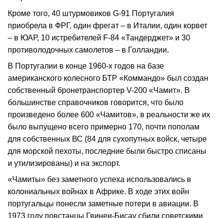
Кроме того, 40 штурмовиков G-91 Португалия
приобрела в ФРГ, один фрегат – в Италии, один корвет
– в ЮАР, 10 истребителей F-84 «Тандерджет» и 30
противолодочных самолетов – в Голландии.
В Португалии в конце 1960-х годов на базе
американского колесного БТР «Коммандо» был создан
собственный бронетранспортер V-200 «Чамит». В
большинстве справочников говорится, что было
произведено более 600 «Чамитов», в реальности же их
было выпущено всего примерно 170, почти пополам
для собственных ВС (84 для сухопутных войск, четыре
для морской пехоты, последние были быстро списаны
и утилизированы) и на экспорт.
«Чамиты» без заметного успеха использовались в
колониальных войнах в Африке. В ходе этих войн
португальцы понесли заметные потери в авиации. В
1973 году повстанцы Гвинеи-Бисау сбили советскими