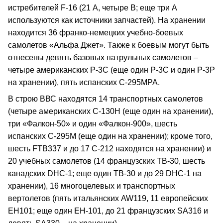
истребителей F-16 (21 А, четыре В; еще три А
используются как источники запчастей). На хранении
находится 36 франко-немецких учебно-боевых
самолетов «Альфа Джет». Также к боевым могут быть
отнесены девять базовых патрульных самолетов –
четыре американских Р-3C (еще один Р-3C и один Р-3Р
на хранении), пять испанских С-295МРА.
В строю ВВС находятся 14 транспортных самолетов
(четыре американских С-130Н (еще один на хранении),
три «Фалкон-50» и один «Фалкон-900», шесть
испанских С-295М (еще один на хранении); кроме того,
шесть FTB337 и до 17 С-212 находятся на хранении) и
20 учебных самолетов (14 французских TB-30, шесть
канадских DHC-1; еще один ТВ-30 и до 29 DHC-1 на
хранении), 16 многоцелевых и транспортных
вертолетов (пять итальянских AW119, 11 европейских
ЕН101; еще один ЕН-101, до 21 французских SA316 и