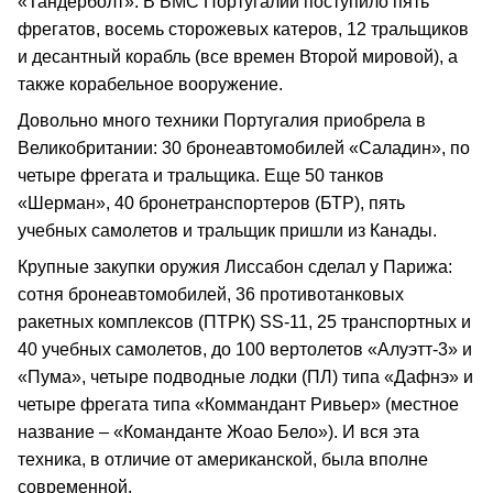
«Тандерболт». В ВМС Португалии поступило пять
фрегатов, восемь сторожевых катеров, 12 тральщиков
и десантный корабль (все времен Второй мировой), а
также корабельное вооружение.
Довольно много техники Португалия приобрела в
Великобритании: 30 бронеавтомобилей «Саладин», по
четыре фрегата и тральщика. Еще 50 танков
«Шерман», 40 бронетранспортеров (БТР), пять
учебных самолетов и тральщик пришли из Канады.
Крупные закупки оружия Лиссабон сделал у Парижа:
сотня бронеавтомобилей, 36 противотанковых
ракетных комплексов (ПТРК) SS-11, 25 транспортных и
40 учебных самолетов, до 100 вертолетов «Алуэтт-3» и
«Пума», четыре подводные лодки (ПЛ) типа «Дафнэ» и
четыре фрегата типа «Коммандант Ривьер» (местное
название – «Команданте Жоао Бело»). И вся эта
техника, в отличие от американской, была вполне
современной.