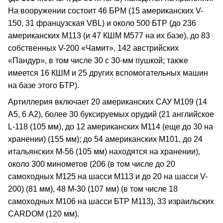
На вооружении состоит 46 БРМ (15 американских V-
150, 31 французская VBL) и около 500 БТР (до 236
американских М113 (и 47 КШМ М577 на их базе), до 83
собственных V-200 «Чамит», 142 австрийских
«Пандур», в том числе 30 с 30-мм пушкой; также
имеется 16 КШМ и 25 других вспомогательных машин
на базе этого БТР).
Артиллерия включает 20 американских САУ М109 (14
А5, 6 А2), более 30 буксируемых орудий (21 английское
L-118 (105 мм), до 12 американских М114 (еще до 30 на
хранении) (155 мм); до 54 американских М101, до 24
итальянских М-56 (105 мм) находятся на хранении),
около 300 минометов (206 (в том числе до 20
самоходных М125 на шасси М113 и до 20 на шасси V-
200) (81 мм), 48 М-30 (107 мм) (в том числе 18
самоходных М106 на шасси БТР М113), 33 израильских
CARDOM (120 мм).