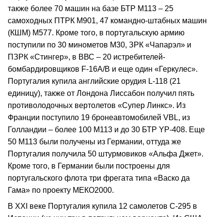
также более 70 машин на базе БТР М113 – 25
самоходных ПТРК М901, 47 командно-штабных машин
(КШМ) М577. Кроме того, в португальскую армию
поступили по 30 минометов М30, ЗРК «Чапарэл» и
ПЗРК «Стингер», в ВВС – 20 истребителей-
бомбардировщиков F-16А/В и еще один «Геркулес».
Португалия купила английские орудия L-118 (21
единицу), также от Лондона Лиссабон получил пять
противолодочных вертолетов «Супер Линкс». Из
Франции поступило 19 бронеавтомобилей VBL, из
Голландии – более 100 М113 и до 30 БТР YP-408. Еще
50 М113 были получены из Германии, оттуда же
Португалия получила 50 штурмовиков «Альфа Джет».
Кроме того, в Германии были построены для
португальского флота три фрегата типа «Васко да
Гама» по проекту МЕКО2000.
В ХХI веке Португалия купила 12 самолетов С-295 в