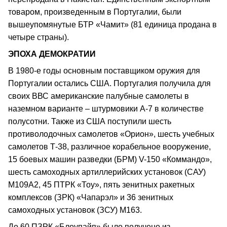
товаром, произведенным в Португалии, были
вышеупомянутые БТР «Чамит» (81 единица продана в
четыре страны).
ЭПОХА ДЕМОКРАТИИ
В 1980-е годы основным поставщиком оружия для
Португалии остались США. Португалия получила для
своих ВВС американские палубные самолеты в
наземном варианте – штурмовики А-7 в количестве
полусотни. Также из США поступили шесть
противолодочных самолетов «Орион», шесть учебных
самолетов Т-38, различное корабельное вооружение,
15 боевых машин разведки (БРМ) V-150 «Коммандо»,
шесть самоходных артиллерийских установок (САУ)
М109А2, 45 ПТРК «Тоу», пять зенитных ракетных
комплексов (ЗРК) «Чапарэл» и 36 зенитных
самоходных установок (ЗСУ) М163.
До 60 ПЗРК «Блоупайп» было получено из