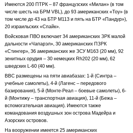
Имеются 200 ПТРК – 87 французских «Милан» (в том
числе шесть на БРМ VBL), до 93 американских «Тоу» (в
том числе до 43 на БТР М113 и пять на БТР «Пандур»),
20 израильских «Спайк».
Войсковая ПВО включает 34 американских ЗРК малой
дальности «Чапарэл», 30 американских ПЗРК
«Стингер», 36 американских же ЗСУ М163 (20 мм), 92
зенитных орудия – 30 немецких Rh202 (20 мм), 62
шведских L-60 (40 мм).
BBC размещены на пяти авиабазах: 1-й (Синтра –
учебные самолеты), 4-й (Лагенс – передового
базирования), 5-й (Монте-Реал – боевые самолеты), 6-
й (Монтижу – транспортная авиация), 11-й (Бежа –
вспомогательная авиация). Имеются также
командования воздушных зон острова Мадейра и
Азорских островов.
На вооружении имеется 25 американских