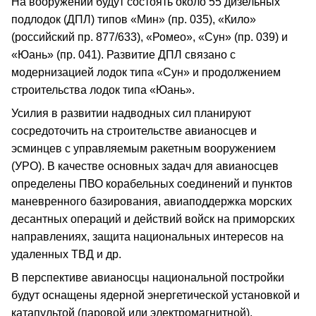
На вооружении будут состоять около 55 дизельных
подлодок (ДПЛ) типов «Мин» (пр. 035), «Кило»
(российский пр. 877/633), «Ромео», «Сун» (пр. 039) и
«Юань» (пр. 041). Развитие ДПЛ связано с
модернизацией лодок типа «Сун» и продолжением
строительства лодок типа «Юань».
Усилия в развитии надводных сил планируют
сосредоточить на строительстве авианосцев и
эсминцев с управляемым ракетным вооружением
(УРО). В качестве основных задач для авианосцев
определены ПВО корабельных соединений и пунктов
маневренного базирования, авиаподдержка морских
десантных операций и действий войск на приморских
направлениях, защита национальных интересов на
удаленных ТВД и др.
В перспективе авианосцы национальной постройки
будут оснащены ядерной энергетической установкой и
катапультой (паровой или электромагнитной).