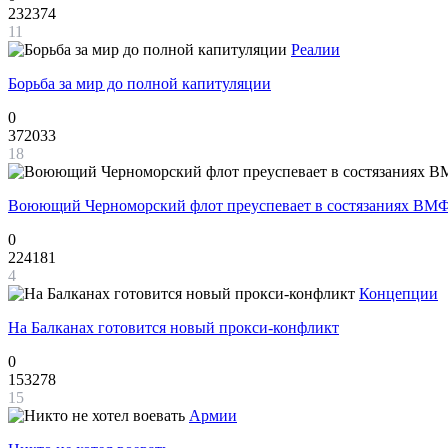
232374
11
Реалии
Борьба за мир до полной капитуляции
0
372033
18
Воюющий Черноморский флот преуспевает в состязаниях ВМФ
0
224181
4
Концепции
На Балканах готовится новый прокси-конфликт
0
153278
15
Армии