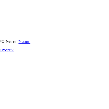
Реалии
 России