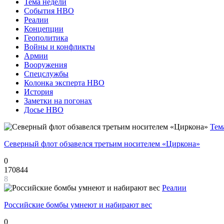
Тема недели
События НВО
Реалии
Концепции
Геополитика
Войны и конфликты
Армии
Вооружения
Спецслужбы
Колонка эксперта НВО
История
Заметки на погонах
Досье НВО
Тем
Северный флот обзавелся третьим носителем «Циркона»
0
170844
8
Реалии
Российские бомбы умнеют и набирают вес
0