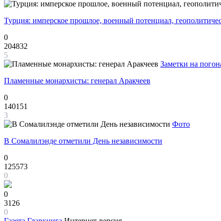
Турция: имперское прошлое, военный потенциал, геополитиче
0
204832
5
Заметки на погон
Пламенные монархисты: генерал Аракчеев
0
140151
3
Фото
В Сомалилэнде отметили День независимости
0
125573
0
0
3126
0
Газета
Главкнига
Интернет-версия