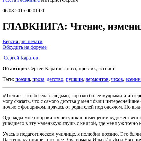
06.08.2015 00:01:00
ГЛАВКНИГА: Чтение, измени
Версия для печати
Обсудить на форуме
Сергей Каратов
Об авторе:
Сергей Каратов - поэт, прозаик, эссеист
Тэги:
поэзия
,
проза
,
детство
,
пушкин
,
лермонтов
,
чехов
,
есенин
«Чтение – это беседа с людьми, гораздо более мудрыми и интер
могу сказать, что с самого детства у меня были интереснейшие
ночью с фонариком, прячась от родителей под одеялом. Но выда
Однажды мне понравился рисунок в помещении художественной 
ушедшего в эту маленькую глушь с книгой, где меня уж точно н
Учась в педагогическом училище, я полюбил поэзию. Это были г
Пастернаку пришел позднее. Два романа Ильи Ильфа и Евгения 