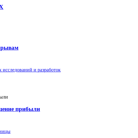
AX
рорывам
 исследований и разработок
ащение прибыли
еницы