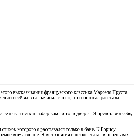
т этого высказывания французского классика Марселя Пруста,
ении всей жизни: начинал с того, что постигал рассказы
езняк и ветхий забор какого-то подворья. Я представил себя,
стихов которого я расставался только в бане. К Борису
емое впечатление. Я вел занятия в школе, читал в перерывах