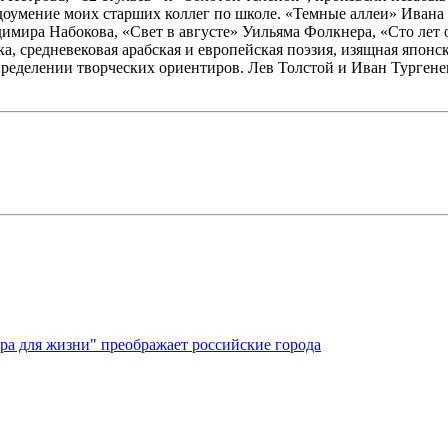
доумение моих старших коллег по школе. «Темные аллеи» Ивана 
мира Набокова, «Свет в августе» Уильяма Фолкнера, «Сто лет 
а, средневековая арабская и европейская поэзия, изящная японс
определении творческих ориентиров. Лев Толстой и Иван Турген
ура для жизни" преображает российские города