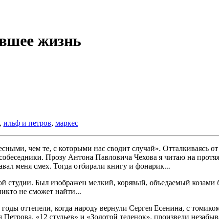
вшее жизнь
,
ильф и петров
,
маркес
есными, чем те, с которыми нас сводит случай». Отталкиваясь о
 собеседники. Прозу Антона Павловича Чехова я читаю на протяж
вал меня смех. Тогда отбирали книгу и фонарик...
студии. Был изображен мелкий, корявый, объедаемый козами бер
икто не сможет найти...
оды оттепели, когда народу вернули Сергея Есенина, с томиком 
Петрова, «12 стульев» и «Золотой теленок», произвели незабыва