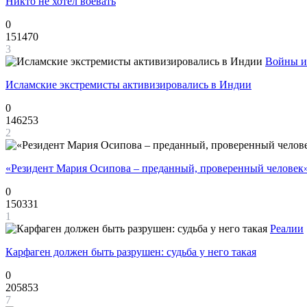
Никто не хотел воевать
0
151470
3
Войны и
Исламские экстремисты активизировались в Индии
0
146253
2
«Резидент Мария Осипова – преданный, проверенный человек
0
150331
1
Реалии
Карфаген должен быть разрушен: судьба у него такая
0
205853
7