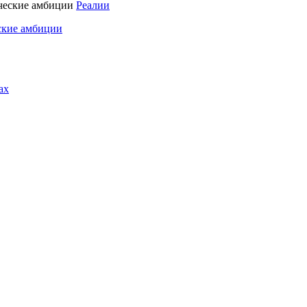
Реалии
ские амбиции
ах