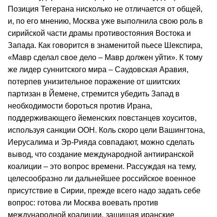
Позиция Тегерана нисколько не отличается от общей,
и, по его мнению, Москва уже выполнила свою роль в
сирийской части драмы противостояния Востока и
Запада. Как говорится в знаменитой пьесе Шекспира,
«Мавр сделал свое дело – Мавр должен уйти». К тому
же лидер суннитского мира – Саудовская Аравия,
потерпев унизительное поражение от шиитских
партизан в Йемене, стремится убедить Запад в
необходимости бороться против Ирана,
поддерживающего йеменских повстанцев хоуситов,
используя санкции ООН. Коль скоро цели Вашингтона,
Иерусалима и Эр-Рияда совпадают, можно сделать
вывод, что создание международной антииранской
коалиции – это вопрос времени. Рассуждая на тему,
целесообразно ли дальнейшее российское военное
присутствие в Сирии, прежде всего надо задать себе
вопрос: готова ли Москва воевать против
международной коалиции, защищая иранские