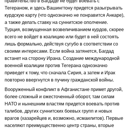
правительство в Багдаде не будет воевать с
Тегераном, и здесь Вашингтону придется разыгрывать
курдскую карту (что однозначно не понравится Анкаре),
а также делать ставку на суннитское ополчение.
Турция, возмущенная возвеличиванием курдов, скорее
всего не войдет в коалицию или будет в ней состоять
лишь формально, действуя сугубо в соответствии со
своими интересами. Если война затянется, Багдад
встанет на сторону Ирана. Создание международной
военной коалиции против Тегерана однозначно
приведет к тому, что сначала Сирия, а затем и Ирак
повторно ввергнутся в пучину гражданской войны.
Вооруженный конфликт в Афганистане примет другой,
более сложный и ожесточенный оборот, там силам
НАТО и нынешним властям придется воевать против
талибов, других суннитских боевых групп и новых
врагов (хазарейцев и, возможно, исмаилитов). Первые
населяют преимущественно центр страны, вторые