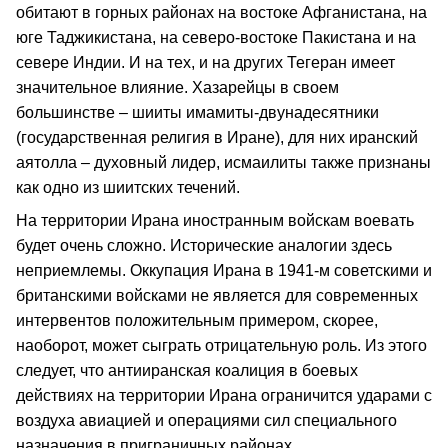
обитают в горных районах на востоке Афганистана, на
юге Таджикистана, на северо-востоке Пакистана и на
севере Индии. И на тех, и на других Тегеран имеет
значительное влияние. Хазарейцы в своем
большинстве – шииты имамиты-двунадесятники
(государственная религия в Иране), для них иранский
аятолла – духовный лидер, исмаилиты также признаны
как одно из шиитских течений.
На территории Ирана иностранным войскам воевать
будет очень сложно. Исторические аналогии здесь
неприемлемы. Оккупация Ирана в 1941-м советскими и
британскими войсками не является для современных
интервентов положительным примером, скорее,
наоборот, может сыграть отрицательную роль. Из этого
следует, что антииранская коалиция в боевых
действиях на территории Ирана ограничится ударами с
воздуха авиацией и операциями сил специального
назначения в приграничных районах.