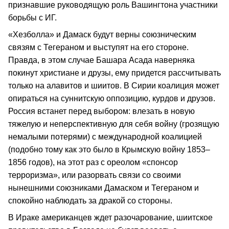
признавшие руководящую роль Вашингтона участники
борьбы с ИГ.
«Хезболла» и Дамаск будут верны союзническим
связям с Тегераном и выступят на его стороне.
Правда, в этом случае Башара Асада наверняка
покинут христиане и друзы, ему придется рассчитывать
только на алавитов и шиитов. В Сирии коалиция может
опираться на суннитскую оппозицию, курдов и друзов.
Россия встанет перед выбором: влезать в новую
тяжелую и неперспективную для себя войну (грозящую
немалыми потерями) с международной коалицией
(подобно тому как это было в Крымскую войну 1853–
1856 годов), на этот раз с ореолом «спонсор
терроризма», или разорвать связи со своими
нынешними союзниками Дамаском и Тегераном и
спокойно наблюдать за дракой со стороны.
В Ираке американцев ждет разочарование, шиитское