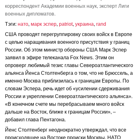
корреспондент Академии военных наук, эксперт Лиги
военных дипломатов.
Тэги:
нато
,
марк эспер
,
patriot
,
украина
,
rand
США проводят перегруппировку своих войск в Европе
с целью наращивания военного присутствия у границ
России. Об этом министр обороны США Марк Эспер
заявил в эфире телеканала Fox News. Этим он
опроверг любимый тезис главы Североатлантического
альянса Йенса Столтенберга о том, что не Брюссель, а
именно Москва приблизилась к границам Европы. По
словам Эспера, речь идет об «усилении сдерживания
России и укреплении Североатлантического альянса».
«В конечном счете мы перебрасываем много войск
дальше на Восток, ближе к границам России», –
добавил глава Пентагона.
Йенс Столтенберг неоднократно утверждал, что все
происходящее на Востоке происки Москвы. НАТО