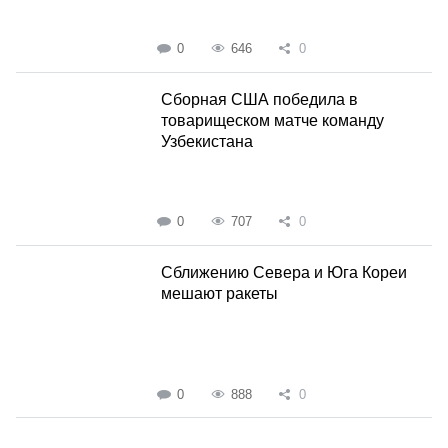
0
646
0
Сборная США победила в
товарищеском матче команду
Узбекистана
0
707
0
Сближению Севера и Юга Кореи
мешают ракеты
0
888
0