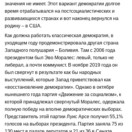
значения не имеет. Этот вариант демократии долгое
время отрабатывался на постсоциалистических и
развивающихся странах и вот наконец вернулся на
родину – в США.
Как должна работать классическая демократия, в
уходящем году продемонстрировала другая страна
Западного полушария – Боливия. Там с 2006 года
президентом был Эво Моралес: левый, только не
либерал, а почти коммунист. В ноябре 2019 года он
был свергнут в результате как бы народных
выступлений, которые Запад приветствовал как
«восстановление демократии». Однако в октябре
нынешнего года партия «Движение за социализм», к
которой принадлежал свергнутый Моралес, одержала
полную победу на вполне демократических выборах.
Представитель этой партии Луис Арсе получил 55,1%
голосов на выборах президента. Партия заняла 75 из
130 мест в палате депутатов и 21 из 36 в Сенате,