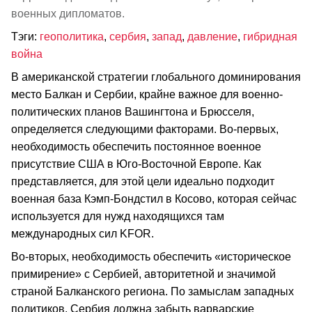
военных дипломатов.
Тэги:
геополитика
,
сербия
,
запад
,
давление
,
гибридная
война
В американской стратегии глобального доминирования
место Балкан и Сербии, крайне важное для военно-
политических планов Вашингтона и Брюсселя,
определяется следующими факторами. Во-первых,
необходимость обеспечить постоянное военное
присутствие США в Юго-Восточной Европе. Как
представляется, для этой цели идеально подходит
военная база Кэмп-Бондстил в Косово, которая сейчас
используется для нужд находящихся там
международных сил KFOR.
Во-вторых, необходимость обеспечить «историческое
примирение» с Сербией, авторитетной и значимой
страной Балканского региона. По замыслам западных
политиков, Сербия должна забыть варварские