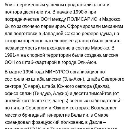
бои с переменным успехом продолжались почти
полтора десятилетия. В начале 1990-х при
посредничестве ООН между ПОЛИСАРИО и Марокко
было заключено перемирие. Сформировали механизм
для подготовки в Западной Сахаре референдума, на
котором коренное население ее должно было решить:
независимость или вхождение в состав Марокко. В
1991-м на спорной территории была создана миссия
ООН со штаб-квартирой в городе Эль-Аюн.
В марте 1994 года МИНУРСО организационно
состояла из штаба миссии (Эль-Аюн), штаба Северного
сектора (Смара), штаба Южного сектора (Дахла),
офиса связи (Тиндуф, Алжир) и десяти тимсайтов (от
английского team site, лагерь) военных наблюдателей –
по пять в Северном и Южном секторах. Возглавлял
миссию бригадный генерал из Бельгии, в Смаре
командовал французский полковник, в Дахле –