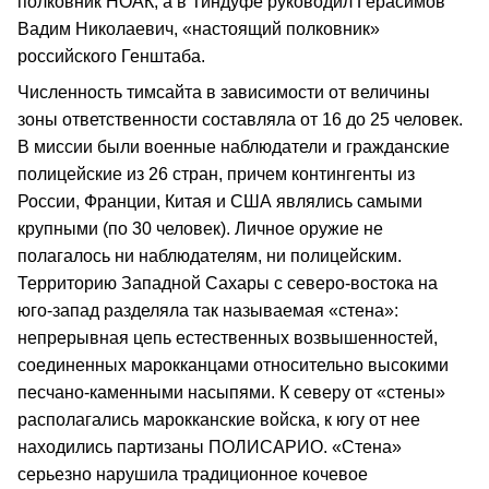
полковник НОАК, а в Тиндуфе руководил Герасимов
Вадим Николаевич, «настоящий полковник»
российского Генштаба.
Численность тимсайта в зависимости от величины
зоны ответственности составляла от 16 до 25 человек.
В миссии были военные наблюдатели и гражданские
полицейские из 26 стран, причем контингенты из
России, Франции, Китая и США являлись самыми
крупными (по 30 человек). Личное оружие не
полагалось ни наблюдателям, ни полицейским.
Территорию Западной Сахары с северо-востока на
юго-запад разделяла так называемая «стена»:
непрерывная цепь естественных возвышенностей,
соединенных марокканцами относительно высокими
песчано-каменными насыпями. К северу от «стены»
располагались марокканские войска, к югу от нее
находились партизаны ПОЛИСАРИО. «Стена»
серьезно нарушила традиционное кочевое