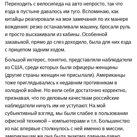
Переходить с велосипеда на авто непросто, так что
езда в пустыне давалось им туго. Вспоминаю, как
китайцы реагировали на мои замечания по их манере
вождения: резко останавливали машину, бросали руль
и просто выскакивали из кабины. Особенной
закавыкой, прямо до слез доходило, была для них езда
с прицепом задним ходом.
Большой интерес, понятно, представляли наблюдатели
из США, среди которых были офицеры-женщины
(другие страны женщин не присылали). Американцы
тоже приглядывались к недавним противникам в
холодной войне. Но вели себя достаточно корректно,
признавая, что по деловым качествам российские
наблюдатели ничуть им не уступают. На мой
субъективный взгляд, мы были слабее в пользовании
офисной техникой – компьютерами и т.п. Большинство
из нас впервые столкнулось с ней именно в миссии,
американцам же она была знакома давным-давно.