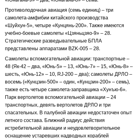
Противолодочная авиация (семь единиц) – три
самолета-амфибии китайского производства
«Шуйхун-5», четыре «Кунцянь-200». Также имеются
учебно-боевые самолеты «Цзяньцзяо-9» – 28.
Стратегические разведывательные БПЛА
представлены аппаратами BZK-005 – 28.
Самолеты вспомогательной авиации: транспортные –
48 (Як-42 – два, «Юнь-5» – 13, «Юнь-7» – 15, «Юнь-8» –
шесть, «Юнь-12» – 10, RJ-200 – два); самолеты ДРЛО –
восемь («Кунцзин-500» – один, «Кунцзин-200» – семь),
также есть четыре самолета-заправщика «Хунъю-6».
Парк вертолетов вспомогательной авиации – 24
транспортных, девять вертолетов ДРЛО и три
спасательных. В палубной авиации недостаточен опыт
летного состава. Ближний радиус действия
истребительной авиации и неудовлетворительное
оснащение устаревших надводных кораблей