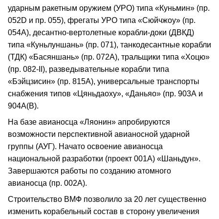
ударным ракетным оружием (УРО) типа «Куньмин» (пр.
052D и пр. 055), фрегаты УРО типа «Сюйчжоу» (пр.
054А), десантно-вертолетные корабли-доки (ДВКД)
типа «Куньлуншань» (пр. 071), танкодесантные корабли
(ТДК) «Басяншань» (пр. 072А), тральщики типа «Хоцю»
(пр. 082-II), разведывательные корабли типа
«Бэйцзисин» (пр. 815А), универсальные транспорты
снабжения типов «Цяньдаоху», «Даньяо» (пр. 903А и
904А(В).
На базе авианосца «Ляонин» апробируются
возможности перспективной авианосной ударной
группы (АУГ). Начато освоение авианосца
национальной разработки (проект 001А) «Шаньдун».
Завершаются работы по созданию атомного
авианосца (пр. 002А).
Строительство ВМФ позволило за 20 лет существенно
изменить корабельный состав в сторону увеличения