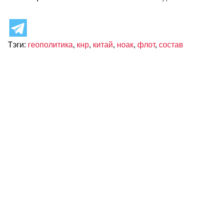
Тэги:
геополитика
,
кнр
,
китай
,
ноак
,
флот
,
состав