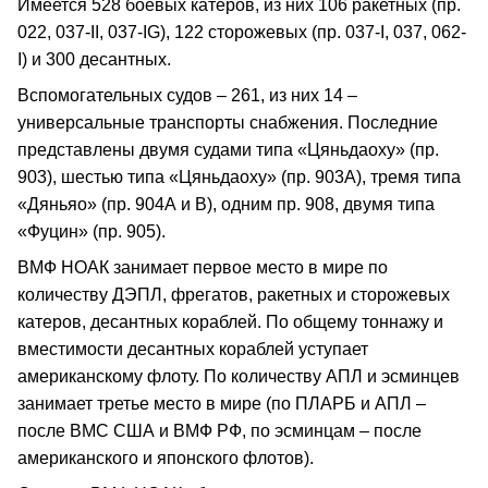
Имеется 528 боевых катеров, из них 106 ракетных (пр.
022, 037-II, 037-IG), 122 сторожевых (пр. 037-I, 037, 062-
I) и 300 десантных.
Вспомогательных судов – 261, из них 14 –
универсальные транспорты снабжения. Последние
представлены двумя судами типа «Цяньдаоху» (пр.
903), шестью типа «Цяньдаоху» (пр. 903А), тремя типа
«Дяньяо» (пр. 904А и В), одним пр. 908, двумя типа
«Фуцин» (пр. 905).
ВМФ НОАК занимает первое место в мире по
количеству ДЭПЛ, фрегатов, ракетных и сторожевых
катеров, десантных кораблей. По общему тоннажу и
вместимости десантных кораблей уступает
американскому флоту. По количеству АПЛ и эсминцев
занимает третье место в мире (по ПЛАРБ и АПЛ –
после ВМС США и ВМФ РФ, по эсминцам – после
американского и японского флотов).