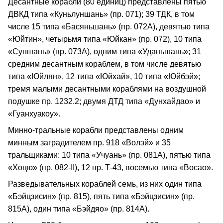
Десантные корабли (80 единиц) представлены пятью
ДВКД типа «Куньлуншань» (пр. 071); 39 ТДК, в том
числе 15 типа «Басяньшань» (пр. 072А), девятью типа
«Юйтин», четырьмя типа «Юйкан» (пр. 072), 10 типа
«Суншань» (пр. 073А), одним типа «Уданьшань»; 31
средним десантным кораблем, в том числе девятью
типа «Юйлян», 12 типа «Юйхай», 10 типа «Юйбэй»;
тремя малыми десантными кораблями на воздушной
подушке пр. 1232.2; двумя ДТД типа «Дунхайдао» и
«Гуанхуакоу».
Минно-тральные корабли представлены одним
минным заградителем пр. 918 «Волэй» и 35
тральщиками: 10 типа «Учуань» (пр. 081А), пятью типа
«Хоцю» (пр. 082-II), 12 пр. Т-43, восемью типа «Восао».
Разведывательных кораблей семь, из них один типа
«Бэйцзисин» (пр. 815), пять типа «Бэйцзисин» (пр.
815А), один типа «Бэйдяо» (пр. 814А).