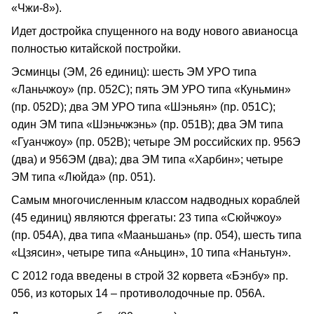
«Чжи-8»).
Идет достройка спущенного на воду нового авианосца
полностью китайской постройки.
Эсминцы (ЭМ, 26 единиц): шесть ЭМ УРО типа
«Ланьчжоу» (пр. 052С); пять ЭМ УРО типа «Куньмин»
(пр. 052D); два ЭМ УРО типа «Шэньян» (пр. 051С);
один ЭМ типа «Шэньчжэнь» (пр. 051B); два ЭМ типа
«Гуанчжоу» (пр. 052B); четыре ЭМ российских пр. 956Э
(два) и 956ЭМ (два); два ЭМ типа «Харбин»; четыре
ЭМ типа «Люйда» (пр. 051).
Самым многочисленным классом надводных кораблей
(45 единиц) являются фрегаты: 23 типа «Сюйчжоу»
(пр. 054А), два типа «Мааньшань» (пр. 054), шесть типа
«Цзясин», четыре типа «Аньцин», 10 типа «Наньтун».
С 2012 года введены в строй 32 корвета «Бэнбу» пр.
056, из которых 14 – противолодочные пр. 056А.