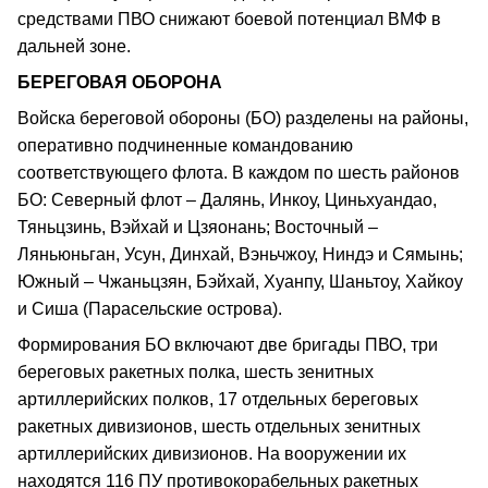
средствами ПВО снижают боевой потенциал ВМФ в
дальней зоне.
БЕРЕГОВАЯ ОБОРОНА
Войска береговой обороны (БО) разделены на районы,
оперативно подчиненные командованию
соответствующего флота. В каждом по шесть районов
БО: Северный флот – Далянь, Инкоу, Циньхуандао,
Тяньцзинь, Вэйхай и Цзяонань; Восточный –
Ляньюньган, Усун, Динхай, Вэньчжоу, Ниндэ и Сямынь;
Южный – Чжаньцзян, Бэйхай, Хуанпу, Шаньтоу, Хайкоу
и Сиша (Парасельские острова).
Формирования БО включают две бригады ПВО, три
береговых ракетных полка, шесть зенитных
артиллерийских полков, 17 отдельных береговых
ракетных дивизионов, шесть отдельных зенитных
артиллерийских дивизионов. На вооружении их
находятся 116 ПУ противокорабельных ракетных