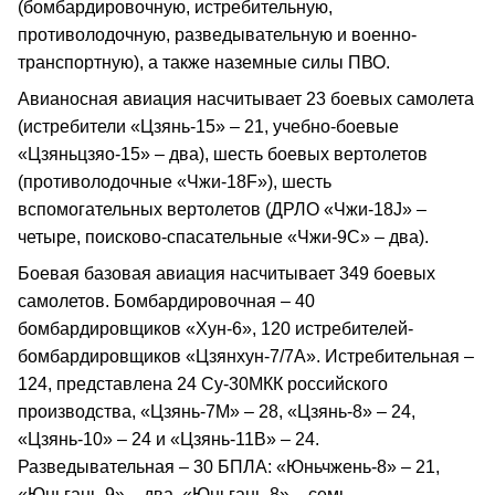
(бомбардировочную, истребительную,
противолодочную, разведывательную и военно-
транспортную), а также наземные силы ПВО.
Авианосная авиация насчитывает 23 боевых самолета
(истребители «Цзянь-15» – 21, учебно-боевые
«Цзяньцзяо-15» – два), шесть боевых вертолетов
(противолодочные «Чжи-18F»), шесть
вспомогательных вертолетов (ДРЛО «Чжи-18J» –
четыре, поисково-спасательные «Чжи-9С» – два).
Боевая базовая авиация насчитывает 349 боевых
самолетов. Бомбардировочная – 40
бомбардировщиков «Хун-6», 120 истребителей-
бомбардировщиков «Цзянхун-7/7А». Истребительная –
124, представлена 24 Су-30МКК российского
производства, «Цзянь-7М» – 28, «Цзянь-8» – 24,
«Цзянь-10» – 24 и «Цзянь-11В» – 24.
Разведывательная – 30 БПЛА: «Юньчжень-8» – 21,
«Юньгань-9» – два, «Юньгань-8» – семь.