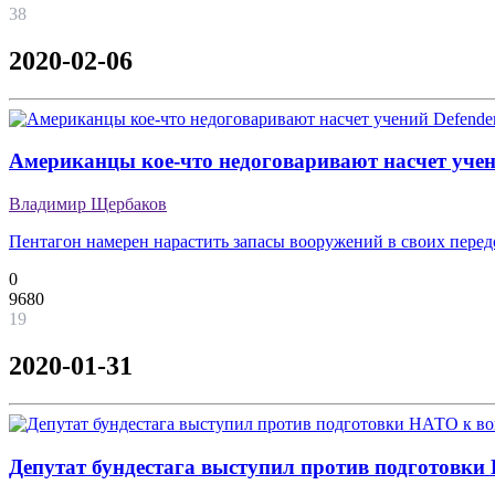
38
2020-02-06
Американцы кое-что недоговаривают насчет учен
Владимир Щербаков
Пентагон намерен нарастить запасы вооружений в своих перед
0
9680
19
2020-01-31
Депутат бундестага выступил против подготовки 