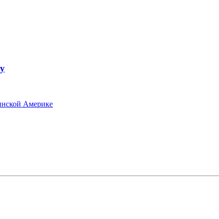
у
инской Америке