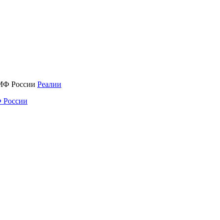
Реалии
 России