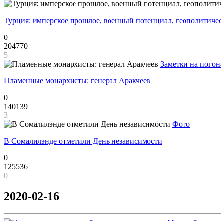
Турция: имперское прошлое, военный потенциал, геополитиче
0
204770
5
Заметки на погон
Пламенные монархисты: генерал Аракчеев
0
140139
3
Фото
В Сомалилэнде отметили День независимости
0
125536
0
2020-02-16