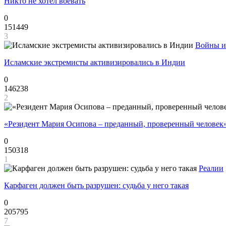
Никто не хотел воевать
0
151449
3
Войны и
Исламские экстремисты активизировались в Индии
0
146238
2
«Резидент Мария Осипова – преданный, проверенный человек
0
150318
1
Реалии
Карфаген должен быть разрушен: судьба у него такая
0
205795
7