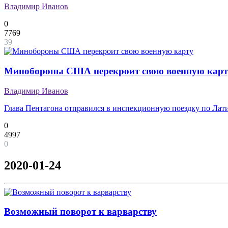
Владимир Иванов
0
7769
39
Минобороны США перекроит свою военную карт
Владимир Иванов
Глава Пентагона отправился в инспекционную поездку по Лат
0
4997
0
2020-01-24
Возможный поворот к варварству