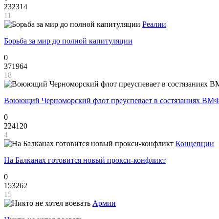
232314
11
Реалии
Борьба за мир до полной капитуляции
0
371964
18
Воюющий Черноморский флот преуспевает в состязаниях ВМФ
0
224120
4
Концепции
На Балканах готовится новый прокси-конфликт
0
153262
15
Армии