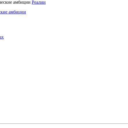
Реалии
ские амбиции
ах