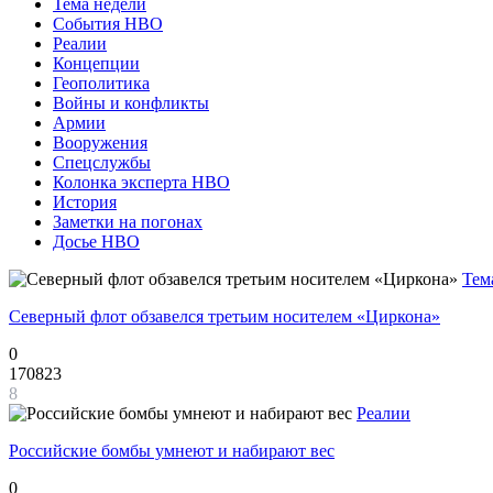
Тема недели
События НВО
Реалии
Концепции
Геополитика
Войны и конфликты
Армии
Вооружения
Спецслужбы
Колонка эксперта НВО
История
Заметки на погонах
Досье НВО
Тем
Северный флот обзавелся третьим носителем «Циркона»
0
170823
8
Реалии
Российские бомбы умнеют и набирают вес
0