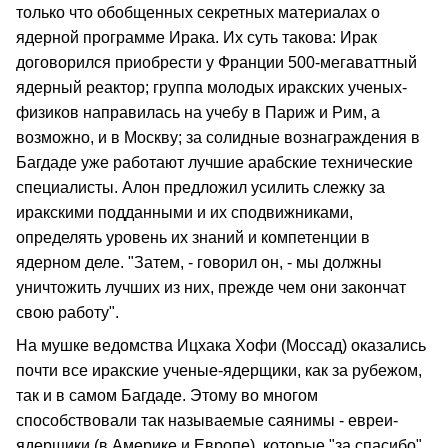
только что обобщенных секретных материалах о
ядерной программе Ирака. Их суть такова: Ирак
договорился приобрести у Франции 500-мегаваттный
ядерный реактор; группа молодых иракских ученых-
физиков направилась на учебу в Париж и Рим, а
возможно, и в Москву; за солидные вознаграждения в
Багдаде уже работают лучшие арабские технические
специалисты. Алон предложил усилить слежку за
иракскими подданными и их сподвижниками,
определять уровень их знаний и компетенции в
ядерном деле. "Затем, - говорил он, - мы должны
уничтожить лучших из них, прежде чем они закончат
свою работу".
На мушке ведомства Ицхака Хофи (Моссад) оказались
почти все иракские ученые-ядерщики, как за рубежом,
так и в самом Багдаде. Этому во многом
способствовали так называемые саянимы - евреи-
ядерщики (в Америке и Европе), которые "за спасибо"