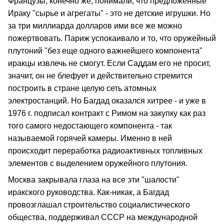
Французы, конечно же, понимали, что предложенные
Ираку "сырье и агрегаты" - это не детские игрушки. Но
за три миллиарда долларов ими все же можно
пожертвовать. Париж успокаивало и то, что оружейный
плутоний "без еще одного важнейшего компонента"
иракцы извлечь не смогут. Если Саддам его не просит,
значит, он не блефует и действительно стремится
построить в стране целую сеть атомных
электростанций. Но Багдад оказался хитрее - и уже в
1976 г. подписал контракт с Римом на закупку как раз
того самого недостающего компонента - так
называемой горячей камеры. Именно в ней
происходит переработка радиоактивных топливных
элементов с выделением оружейного плутония.
Москва закрывала глаза на все эти "шалости"
иракского руководства. Как-никак, а Багдад
провозглашал строительство социалистического
общества, поддерживал СССР на международной