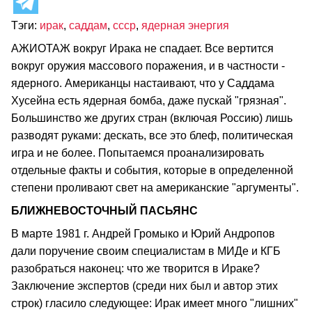
Тэги:
ирак
,
саддам
,
ссср
,
ядерная энергия
АЖИОТАЖ вокруг Ирака не спадает. Все вертится
вокруг оружия массового поражения, и в частности -
ядерного. Американцы настаивают, что у Саддама
Хусейна есть ядерная бомба, даже пускай "грязная".
Большинство же других стран (включая Россию) лишь
разводят руками: дескать, все это блеф, политическая
игра и не более. Попытаемся проанализировать
отдельные факты и события, которые в определенной
степени проливают свет на американские "аргументы".
БЛИЖНЕВОСТОЧНЫЙ ПАСЬЯНС
В марте 1981 г. Андрей Громыко и Юрий Андропов
дали поручение своим специалистам в МИДе и КГБ
разобраться наконец: что же творится в Ираке?
Заключение экспертов (среди них был и автор этих
строк) гласило следующее: Ирак имеет много "лишних"