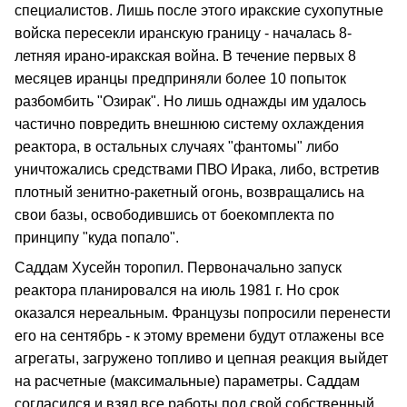
специалистов. Лишь после этого иракские сухопутные
войска пересекли иранскую границу - началась 8-
летняя ирано-иракская война. В течение первых 8
месяцев иранцы предприняли более 10 попыток
разбомбить "Озирак". Но лишь однажды им удалось
частично повредить внешнюю систему охлаждения
реактора, в остальных случаях "фантомы" либо
уничтожались средствами ПВО Ирака, либо, встретив
плотный зенитно-ракетный огонь, возвращались на
свои базы, освободившись от боекомплекта по
принципу "куда попало".
Саддам Хусейн торопил. Первоначально запуск
реактора планировался на июль 1981 г. Но срок
оказался нереальным. Французы попросили перенести
его на сентябрь - к этому времени будут отлажены все
агрегаты, загружено топливо и цепная реакция выйдет
на расчетные (максимальные) параметры. Саддам
согласился и взял все работы под свой собственный