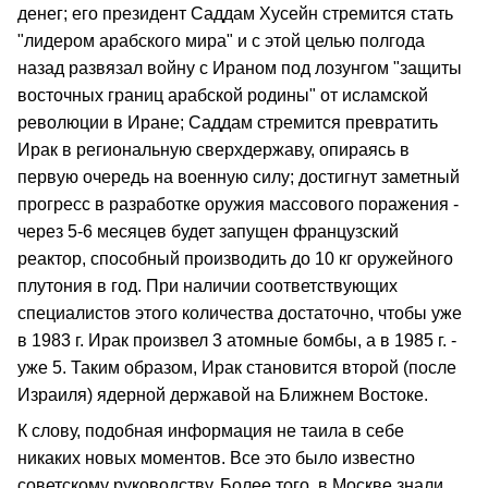
денег; его президент Саддам Хусейн стремится стать
"лидером арабского мира" и с этой целью полгода
назад развязал войну с Ираном под лозунгом "защиты
восточных границ арабской родины" от исламской
революции в Иране; Саддам стремится превратить
Ирак в региональную сверхдержаву, опираясь в
первую очередь на военную силу; достигнут заметный
прогресс в разработке оружия массового поражения -
через 5-6 месяцев будет запущен французский
реактор, способный производить до 10 кг оружейного
плутония в год. При наличии соответствующих
специалистов этого количества достаточно, чтобы уже
в 1983 г. Ирак произвел 3 атомные бомбы, а в 1985 г. -
уже 5. Таким образом, Ирак становится второй (после
Израиля) ядерной державой на Ближнем Востоке.
К слову, подобная информация не таила в себе
никаких новых моментов. Все это было известно
советскому руководству. Более того, в Москве знали,