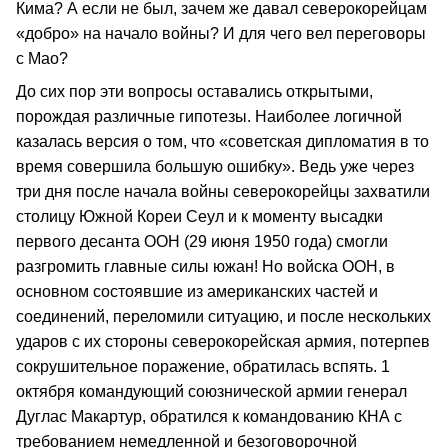
Кима? А если не был, зачем же давал северокорейцам
«добро» на начало войны? И для чего вел переговоры
с Мао?
До сих пор эти вопросы оставались открытыми,
порождая различные гипотезы. Наиболее логичной
казалась версия о том, что «советская дипломатия в то
время совершила большую ошибку». Ведь уже через
три дня после начала войны северокорейцы захватили
столицу Южной Кореи Сеул и к моменту высадки
первого десанта ООН (29 июня 1950 года) смогли
разгромить главные силы южан! Но войска ООН, в
основном состоявшие из американских частей и
соединений, переломили ситуацию, и после нескольких
ударов с их стороны северокорейская армия, потерпев
сокрушительное поражение, обратилась вспять. 1
октября командующий союзнической армии генерал
Дуглас Макартур, обратился к командованию КНА с
требованием немедленной и безоговорочной