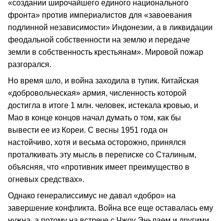
«создании широчайшего единого национального
фронта» против империалистов для «завоевания
подлинной независимости» Индонезии, а в ликвидации
феодальной собственности на землю и передаче
земли в собственность крестьянам». Мировой пожар
разгорался.
Но время шло, и война заходила в тупик. Китайская
«добровольческая» армия, численность которой
достигла в итоге 1 млн. человек, истекала кровью, и
Мао в конце концов начал думать о том, как бы
вывести ее из Кореи. С весны 1951 года он
настойчиво, хотя и весьма осторожно, принялся
проталкивать эту мысль в переписке со Сталиным,
объясняя, что «противник имеет преимущество в
огневых средствах».
Однако генералиссимус не давал «добро» на
завершение конфликта. Война все еще оставалась ему
нужна, а потому на встрече с Чжоу Эньлаем и другими