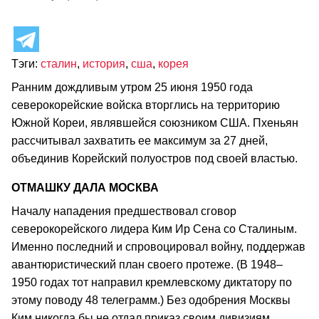
Тэги:
сталин
,
история
,
сша
,
корея
Ранним дождливым утром 25 июня 1950 года
северокорейские войска вторглись на территорию
Южной Кореи, являвшейся союзником США. Пхеньян
рассчитывал захватить ее максимум за 27 дней,
объединив Корейский полуостров под своей властью.
ОТМАШКУ ДАЛА МОСКВА
Началу нападения предшествовал сговор
северокорейского лидера Ким Ир Сена со Сталиным.
Именно последний и спровоцировал войну, поддержав
авантюристический план своего протеже. (В 1948–
1950 годах тот направил кремлевскому диктатору по
этому поводу 48 телеграмм.) Без одобрения Москвы
Ким никогда бы не отдал приказ своим дивизиям