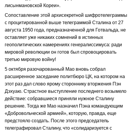
лисынмановской Кореи».
Сопоставление этой архисекретной шифротелеграммы
с процитированной выше телеграммой Сталина от 27
августа 1950 года, предназначенной для Готвальда, не
оставляет уже никаких сомнений в истинных
геополитических намерениях генералиссимуса: ради
мировой революции он готов был спровоцировать
третью мировую войну!
5 октября разочарованный Мао вновь собрал
расширенное заседание политбюро ЦК, на котором на
этот раз дал слово ярому стороннику вторжения Пэн
Дэхуаю. Страстное выступление последнего возымело
действие: собравшиеся приняли нужное Сталину
решение. Тогда же Мао назначил Пэна командующим
«Добровольческой армией», которую, правда, еще
предстояло создать. После этого председатель
телеграфировал Сталину, что «солидаризуется с