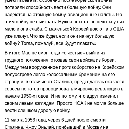
умеют воевать. Особенно после корейской войны
потеряли способность вести большую войну. Они
надеются на атомную бомбу, авиационные налеты. Но
этим войну не выиграть. Нужна пехота, но пехоты у них
мало и она слаба. С маленькой Кореей воюют, а в США
уже плачут. Что же будет, если они начнут большую
войну? Тогда, пожалуй, все будут плакать».
В итоге Мао не смог тогда «с честью» выйти из
трудного положения, отозвав свои войска из Кореи.
Между тем вооруженное противоборство на Корейском
полуострове легло колоссальным бременем на его
страну, и, в отличие от Сталина, председатель оказался
совсем не готов провоцировать мировую революцию в
начале 1950-х годов. И не потому, что вдруг изменил
своим левым взглядам. Просто НОАК не могла больше
вести слишком дорогую войну.
11 марта 1953 года, через 6 дней после смерти
Сталина, Чжоу Эньлай, прибывший в Москву на