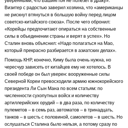
уверенными, что Вашингтон не полезет в драку».
Визитер с радостью заверил хозяина, что «американцы
не рискнут втянуться в большую войну перед лицом
советско-китайского союза». После чего обронил:
«Корейцы предпочитают опираться на собственные
силы в объединении страны и верят в успех». Но
Сталин вновь объяснил: «Надо полагаться на Мао,
который прекрасно разбирается в азиатских делах».
Помощь КНР, конечно, Киму была очень нужна, но
чересчур зависеть от китайцев ему не хотелось. В
своей победе он был уверен: вооруженные силы
Северной Кореи превосходили армию южнокорейского
президента Ли Сын Мана по всем статьям: по
численности сухопутных войск и количеству
артиллерийских орудий – в два раза, по количеству
пулеметов – в семь раз, автоматов – в тринадцать,
танков – в шесть с половиной, самолетов – в шесть. Но
ослушаться Сталина было нельзя, а потому сразу по