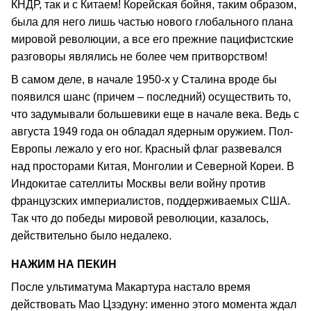
КНДР, так и с Китаем! Корейская бойня, таким образом,
была для него лишь частью нового глобального плана
мировой революции, а все его прежние пацифистские
разговоры являлись не более чем притворством!
В самом деле, в начале 1950-х у Сталина вроде бы
появился шанс (причем – последний) осуществить то,
что задумывали большевики еще в начале века. Ведь с
августа 1949 года он обладал ядерным оружием. Пол-
Европы лежало у его ног. Красный флаг развевался
над просторами Китая, Монголии и Северной Кореи. В
Индокитае сателлиты Москвы вели войну против
французских империалистов, поддерживаемых США.
Так что до победы мировой революции, казалось,
действительно было недалеко.
НАЖИМ НА ПЕКИН
После ультиматума Макартура настало время
действовать Мао Цзэдуну: именно этого момента ждал