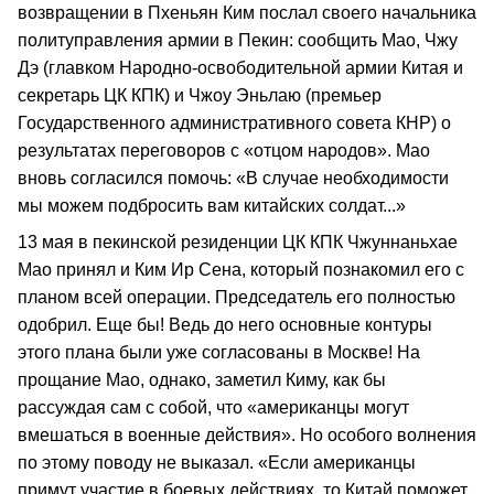
возвращении в Пхеньян Ким послал своего начальника
политуправления армии в Пекин: сообщить Мао, Чжу
Дэ (главком Народно-освободительной армии Китая и
секретарь ЦК КПК) и Чжоу Эньлаю (премьер
Государственного административного совета КНР) о
результатах переговоров с «отцом народов». Мао
вновь согласился помочь: «В случае необходимости
мы можем подбросить вам китайских солдат...»
13 мая в пекинской резиденции ЦК КПК Чжуннаньхае
Мао принял и Ким Ир Сена, который познакомил его с
планом всей операции. Председатель его полностью
одобрил. Еще бы! Ведь до него основные контуры
этого плана были уже согласованы в Москве! На
прощание Мао, однако, заметил Киму, как бы
рассуждая сам с собой, что «американцы могут
вмешаться в военные действия». Но особого волнения
по этому поводу не выказал. «Если американцы
примут участие в боевых действиях, то Китай поможет