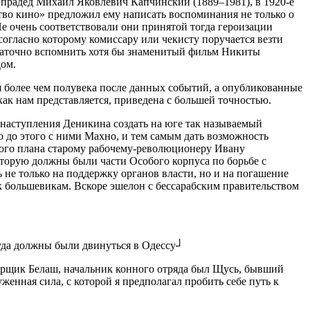
прадед Михаил Яковлевич Капчинский (1889–1981), в 1920-е
тво кино» предложил ему написать воспоминания не только о
е очень соответствовали они принятой тогда героизации
огласно которому комиссару или чекисту поручается везти
остаточно вспомнить хотя бы знаменитый фильм Никиты
дом.
я более чем полувека после данных событий, а опубликованные
ак нам представляется, приведена с большей точностью.
 наступления Деникина создать на юге так называемый
 до этого с ними Махно, и тем самым дать возможность
того плана старому рабочему-революционеру Ивану
оторую должны были части Особого корпуса по борьбе с
е только на поддержку органов власти, но и на погашение
 большевикам. Вскоре эшелон с бессарабским правительством
куда должны были двинуться в Одессу┘
порщик Белаш, начальник конного отряда был Щусь, бывший
женная сила, с которой я предполагал пробить себе путь к