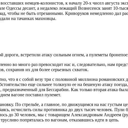
восставших немцев-колонистов, к началу 20-х чисел августа эк
ле Одессы десант, а недалеко лежащий Вознесенск занят 10-тыс
азад, чтобы не быть отрезанными. Криворуков немедленно дал р
дали на тачанках махновцы.
ой дороги, встретили атаку сильным огнем, а пулеметы бронепо
сленно во много раз превосходит нас и, следовательно, нам пред
в, сохранив их для более серьезных схваток.
стно, что я с собой везу три с половиной миллиона романовских
тоятельство еще сильнее толкнуло ее на бешеную атаку поезда, и
, предназначенный для Бессарабии. Как только вторая атака была
леднем вагоне поставил пулемет.
остановку. По стрельбе, а главное, по движущимся на нас густым
ясь, исчислить силы противника до двух тысяч человек. Пули 
алось до 30 человек, мы с товарищем Александровым Андреем (ру
трусливо попряталась по вагонам, отказавшись идти в цепь.