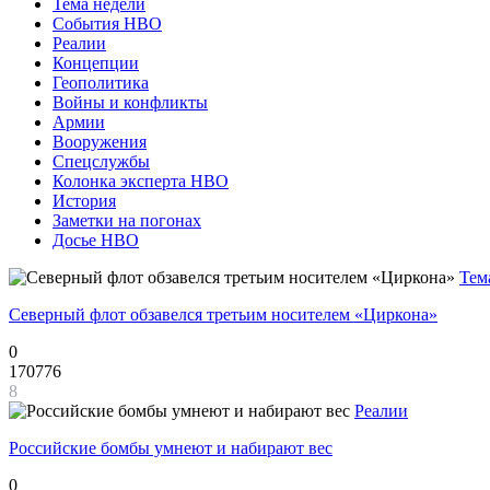
Тема недели
События НВО
Реалии
Концепции
Геополитика
Войны и конфликты
Армии
Вооружения
Спецслужбы
Колонка эксперта НВО
История
Заметки на погонах
Досье НВО
Тем
Северный флот обзавелся третьим носителем «Циркона»
0
170776
8
Реалии
Российские бомбы умнеют и набирают вес
0