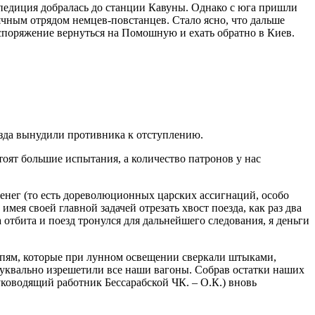
спедиция добралась до станции Кавуны. Однако с юга пришли
ячным отрядом немцев-повстанцев. Стало ясно, что дальше
аспоряжение вернуться на Помошную и ехать обратно в Киев.
езда вынудили противника к отступлению.
стоят большие испытания, а количество патронов у нас
 денег (то есть дореволюционных царских ассигнаций, особо
мея своей главной задачей отрезать хвост поезда, как раз два
 отбита и поезд тронулся для дальнейшего следования, я деньги
 цепям, которые при лунном освещении сверкали штыками,
буквально изрешетили все наши вагоны. Собрав остатки наших
ководящий работник Бессарабской ЧК. – О.К.) вновь