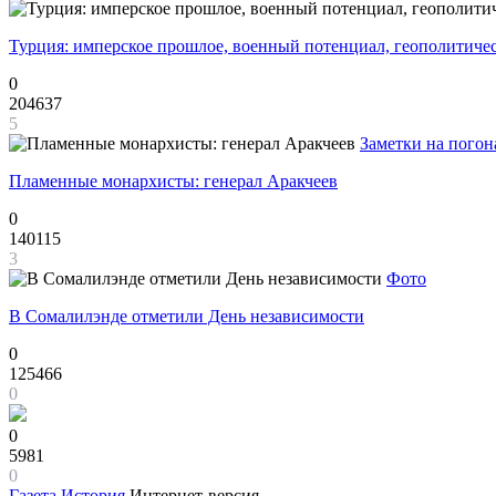
Турция: имперское прошлое, военный потенциал, геополитиче
0
204637
5
Заметки на погон
Пламенные монархисты: генерал Аракчеев
0
140115
3
Фото
В Сомалилэнде отметили День независимости
0
125466
0
0
5981
0
Газета
История
Интернет-версия