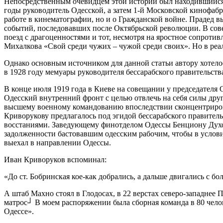
Непосредственным очевидцем этой истории был находившийся 
годы руководитель Одесской, а затем 1-й Московской кинофаб
работе в кинематографии, но и о Гражданской войне. Прадед в
событий, последовавших после Октябрьской революции. В сове
поезд с драгоценностями и тот, несмотря на яростное сопроти
Михалкова «Свой среди чужих – чужой среди своих». Но в реа
Однако основным источником для данной статьи автору хотело
в 1928 году мемуары руководителя бессарабского правительств
В конце июля 1919 года в Киеве на совещании у председателя
Одесский внутренний фронт с целью отвлечь на себя силы дру
высшему военному командованию впоследствии сконцентрирова
Криворукову предлагалось под эгидой бессарабского правитель
восстаниями. Заведующему финотделом Одессы Бенциону Духов
задолженности бастовавшим одесским рабочим, чтобы в услови
выехал в направлении Одессы.
Иван Криворуков вспоминал:
«До ст. Бобринская кое-как добрались, а дальше двигались с 
А штаб Махно стоял в Глодосах, в 22 верстах северо-западн
матрос┘ В моем распоряжении была сборная команда в 80 челове
Одессе».