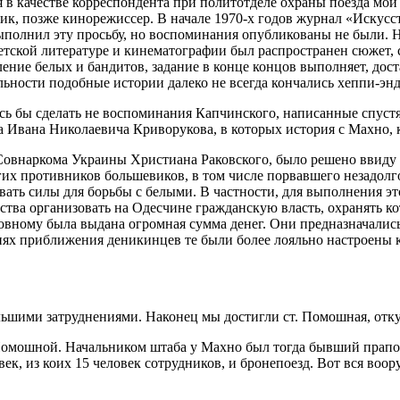
в качестве корреспондента при политотделе охраны поезда мой 
рик, позже кинорежиссер. В начале 1970-х годов журнал «Искусс
ыполнил эту просьбу, но воспоминания опубликованы не были. Н
тской литературе и кинематографии был распространен сюжет, с
вление белых и бандитов, задание в конце концов выполняет, д
льности подобные истории далеко не всегда кончались хеппи-эн
сь бы сделать не воспоминания Капчинского, написанные спуст
а Ивана Николаевича Криворукова, в которых история с Махно, к
 Совнаркома Украины Христиана Раковского, было решено ввиду
гих противников большевиков, в том числе порвавшего незадолго
ть силы для борьбы с белыми. В частности, для выполнения э
ства организовать на Одесчине гражданскую власть, охранять к
ному была выдана огромная сумма денег. Они предназначались н
ях приближения деникинцев те были более лояльно настроены к
большими затруднениями. Наконец мы достигли ст. Помошная, от
ее Помошной. Начальником штаба у Махно был тогда бывший пра
к, из коих 15 человек сотрудников, и бронепоезд. Вот вся воору