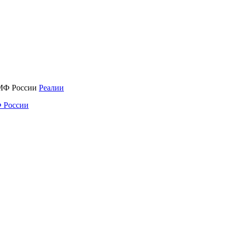
Реалии
 России