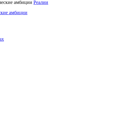
Реалии
ские амбиции
ах