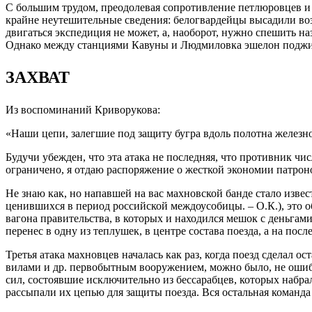
С большим трудом, преодолевая сопротивление петлюровцев и 
крайне неутешительные сведения: белогвардейцы высадили воз
двигаться экспедиция не может, а, наоборот, нужно спешить н
Однако между станциями Кавуны и Людмиловка эшелон поджи
ЗАХВАТ
Из воспоминаний Криворукова:
«Наши цепи, залегшие под защиту бугра вдоль полотна железн
Будучи убежден, что эта атака не последняя, что противник чи
ограничено, я отдаю распоряжение о жесткой экономии патроно
Не знаю как, но напавшей на вас махновской банде стало изве
ценившихся в период российской междоусобицы. – О.К.), это обс
вагона правительства, в которых и находился мешок с деньгами
перенес в одну из теплушек, в центре состава поезда, а на пос
Третья атака махновцев началась как раз, когда поезд сделал 
вилами и др. первобытным вооружением, можно было, не ошиба
сил, состоявшие исключительно из бессарабцев, которых набр
рассыпали их цепью для защиты поезда. Вся остальная команда 