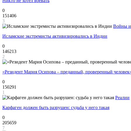
Никто не хотел воевать
0
151406
3
Войны и
Исламские экстремисты активизировались в Индии
0
146213
2
«Резидент Мария Осипова – преданный, проверенный человек
0
150291
1
Реалии
Карфаген должен быть разрушен: судьба у него такая
0
205659
7