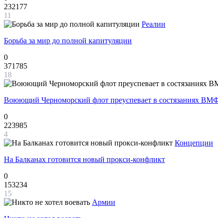
232177
11
Реалии
Борьба за мир до полной капитуляции
0
371785
18
Воюющий Черноморский флот преуспевает в состязаниях ВМФ
0
223985
4
Концепции
На Балканах готовится новый прокси-конфликт
0
153234
15
Армии