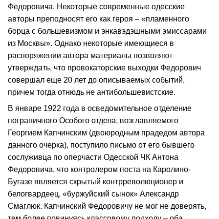
Федоровича. Некоторые современные одесские
авторы преподносят его как героя – «пламенного
борца с большевизмом и энкавэдэшными эмиссарами
из Москвы». Однако некоторые имеющиеся в
распоряжении автора материалы позволяют
утверждать, что провокаторские выходки Федорович
совершал еще 20 лет до описываемых событий,
причем тогда отнюдь не антибольшевистские.
В январе 1922 года в осведомительное отделение
пограничного Особого отдела, возглавляемого
Георгием Капчинским (двоюродным прадедом автора
данного очерка), поступило письмо от его бывшего
сослуживца по оперчасти Одесской ЧК Антона
Федоровича, что контролером поста на Каролино-
Бугазе является скрытый контрреволюционер и
белогвардеец, «буржуйский сынок» Александр
Смаглюк. Капчинский Федоровичу не мог не доверять,
тем более повинуясь классовому подходу – оба