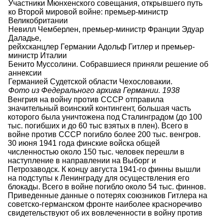
Участники Мюнхенского совещания, открывшего путь
ко Второй мировой войне: премьер-министр
Великобритании
Невилл Чемберлен, премьер-министр Франции Эдуар
Даладье,
рейхсканцлер Германии Адольф Гитлер и премьер-
министр Италии
Бенито Муссолини. Собравшиеся приняли решение об
аннексии
Германией Судетской области Чехословакии.
Фото из Федерального архива Германии. 1938
Венгрия на войну против СССР отправила
значительный воинский контингент, большая часть
которого была уничтожена под Сталинградом (до 100
тыс. погибших и до 60 тыс взятых в плен). Всего в
войне против СССР погибло более 200 тыс. венгров.
30 июня 1941 года финские войска общей
численностью около 150 тыс. человек перешли в
наступление в направлении на Выборг и
Петрозаводск. К концу августа 1941-го финны вышли
на подступы к Ленинграду для осуществления его
блокады. Всего в войне погибло около 54 тыс. финнов.
Приведенные данные о потерях союзников Гитлера на
советско-германском фронте наиболее красноречиво
свидетельствуют об их вовлеченности в войну против