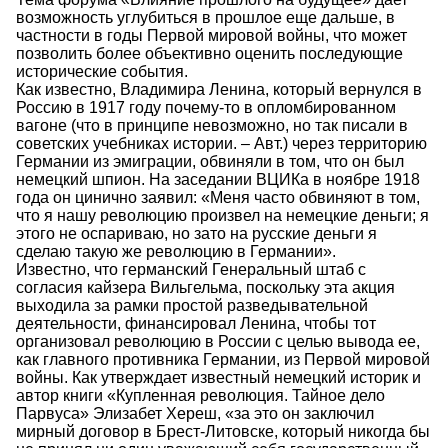
возможность углубиться в прошлое еще дальше, в
частности в годы Первой мировой войны, что может
позволить более объективно оценить последующие
исторические события.
Как известно, Владимира Ленина, который вернулся в
Россию в 1917 году почему-то в опломбированном
вагоне (что в принципе невозможно, но так писали в
советских учебниках истории. – Авт.) через территорию
Германии из эмиграции, обвиняли в том, что он был
немецкий шпион. На заседании ВЦИКа в ноябре 1918
года он цинично заявил: «Меня часто обвиняют в том,
что я нашу революцию произвел на немецкие деньги; я
этого не оспариваю, но зато на русские деньги я
сделаю такую же революцию в Германии».
Известно, что германский Генеральный штаб с
согласия кайзера Вильгельма, поскольку эта акция
выходила за рамки простой разведывательной
деятельности, финансировал Ленина, чтобы тот
организовал революцию в России с целью вывода ее,
как главного противника Германии, из Первой мировой
войны. Как утверждает известный немецкий историк и
автор книги «Купленная революция. Тайное дело
Парвуса» Элизабет Хереш, «за это он заключил
мирный договор в Брест-Литовске, который никогда бы