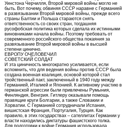
Уинстона Черчилля, Второй мировой войны могло не
быть. Вот почему, обвиняя СССР наравне с Германией
в развязывании Второй мировой войны, прежде всего
страны Балтии и Польша стараются снять
ответственность со своих стран, тогдашняя
русофобская политика которых сделала их истинными
виновниками начала войны. Поэтому требовать от
современного российского общества покаяния за
развязывание Второй мировой войны в высшей
степени цинично.
ЕВРОПУ ОЧЕЛОВЕЧИЛ
СОВЕТСКИЙ СОЛДАТ
И эта циничность многократно усиливается, если
вспомнить, что для ведения войны против СССР была
создана военная коалиция, основой которой стал
тройственный пакт, заключенный в 1940 году между
Германией, Италией и Японией. К активному участию в
германской агрессии были привлечены Румыния,
Финляндия, Венгрия. Гитлеру оказывали помощь
правящие круги Болгарии, а также Словакии и
Хорватии. С Германией сотрудничали Испания,
вишистская Франция, Португалия, Турция. Как
правило, в этих государствах – сателлитах Германии у
власти находились диктатуры фашистского толка.
Для подготовки к войне Германия использовала