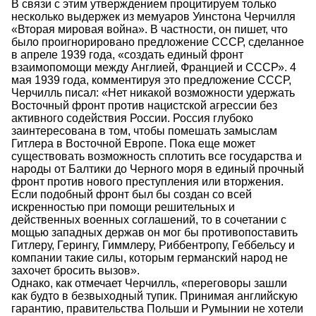
В связи с этим утверждением процитируем только
несколько выдержек из мемуаров Уинстона Черчилля
«Вторая мировая война». В частности, он пишет, что
было проигнорировано предложение СССР, сделанное
в апреле 1939 года, «создать единый фронт
взаимопомощи между Англией, Францией и СССР». 4
мая 1939 года, комментируя это предложение СССР,
Черчилль писал: «Нет никакой возможности удержать
Восточный фронт против нацистской агрессии без
активного содействия России. Россия глубоко
заинтересована в том, чтобы помешать замыслам
Гитлера в Восточной Европе. Пока еще может
существовать возможность сплотить все государства и
народы от Балтики до Черного моря в единый прочный
фронт против нового преступления или вторжения.
Если подобный фронт был бы создан со всей
искренностью при помощи решительных и
действенных военных соглашений, то в сочетании с
мощью западных держав он мог бы противопоставить
Гитлеру, Герингу, Гиммлеру, Риббентропу, Геббельсу и
компании такие силы, которым германский народ не
захочет бросить вызов».
Однако, как отмечает Черчилль, «переговоры зашли
как будто в безвыходный тупик. Принимая английскую
гарантию, правительства Польши и Румынии не хотели