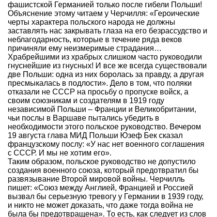
фашистской Германией только после гибели Польши!
Объяснение этому читаем у Черчилля: «Героические
черты характера польского народа не должны
заставлять нас закрывать глаза на его безрассудство и
неблагодарность, которые в течение ряда веков
причиняли ему неизмеримые страдания…
Храбрейшими из храбрых слишком часто руководили
гнуснейшие из гнусных! И все же всегда существовали
две Польши: одна из них боролась за правду, а другая
пресмыкалась в подлости». Дело в том, что поляки
отказали не СССР на просьбу о пропуске войск, а
своим союзникам и создателям в 1919 году
независимой Польши – Франции и Великобритании,
чьи послы в Варшаве пытались убедить в
необходимости этого польское руководство. Вечером
19 августа глава МИД Польши Юзеф Бек сказал
французскому послу: «У нас нет военного соглашения
с СССР. И мы не хотим его».
Таким образом, польское руководство не допустило
создания военного союза, который предотвратил бы
развязывание Второй мировой войны. Черчилль
пишет: «Союз между Англией, Францией и Россией
вызвал бы серьезную тревогу у Германии в 1939 году,
и никто не может доказать, что даже тогда война не
была бы предотвращена». То есть, как следует из слов