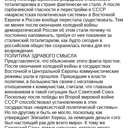
тоталитаризма в стране фактически не стало. А после
горбачевской гласности и перестройки в СССР
«марксистская политическая система» в Восточной
Европе и России вообще перестала существовать. Тем
не менее после окончания холодной войны
демократической России об этом стали почему-то
постоянно напоминать, требуя от нее покаяния за
сталинский тоталитаризм, как будто сегодня в
российском обществе сохранилась почва для его
возрождения.
ПОЛИТИКА ЗДРАВОГО СМЫСЛА
Представляется, что объяснение этого факта простое.
После окончания холодной войны в государствах
Восточной и Центральной Европы коммунистические
режимы ушли в прошлое. Пришедшие к власти
политики, в большинстве своем с негативным
отношением к коммунистам, считали, что главным
виновником в такой ситуации был Советский Союз.
Поскольку после победы во Второй мировой войне
СССР способствовал установлению в этих
государствах «марксистской политической системы».
Но по-другому и быть не могло, поскольку, как
утверждает Элизабет Хереш, за немецкие деньги «это
был настоящий рак для всего мира». К тому же
Советский Союз, помня ситуацию, которая имела