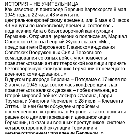
ИСТОРИЯ – НЕ УЧИТЕЛЬНИЦА
Как известно, в пригороде Берлина Карлсхорсте 8 мая
1945 года в 22 часа 43 минуты по
центральноевропейскому времени, или 9 мая в 0 часов
43 минуты по московскому времени, состоялось
подписание Акта о безоговорочной капитуляции
Германии. Открывая церемонию подписания, Маршал
Советского Союза Георгий Жуков сказал: «Мы,
представители Верховного Главнокомандования
Советских Вооруженных Сил и Верховного
командования союзных войск, уполномочены
правительствами антигитлеровской коалиции принять
безоговорочную капитуляцию Германии от немецкого
военного командования…»
В другом пригороде Берлина – Потсдаме с 17 июля по
2 августа 1945 года состоялась конференция глав
правительств великих держав – победительниц во
Второй мировой войне: Иосифа Сталина, Гарри
Трумэна и Уинстона Черчилля, с 28 июля – Клемента
Эттли. На ней были обсуждены проблемы
послевоенного устройства в Европе, а также приняты
решения о демилитаризации и денацификации
Германии, наказании военных преступников, системе
четырехсторонней оккупации Германии и
четырехстороннем управлении Берлином, о