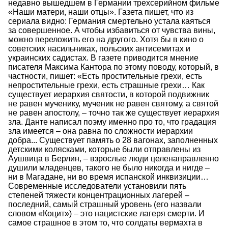
недавно вышедшем в Германии трехсерийном фильме
«Наши матери, наши отцы». Газета пишет, что из
сериала видно: Германия смертельно устала каяться
за совершенное. А чтобы избавиться от чувства вины,
можно переложить его на другого. Хотя бы в кино о
советских насильниках, польских антисемитах и
украинских садистах. В газете приводится мнение
писателя Максима Кантора по этому поводу, который, в
частности, пишет: «Есть простительные грехи, есть
непростительные грехи, есть страшные грехи… Как
существует иерархия святости, в которой подвижник
не равен мученику, мученик не равен святому, а святой
не равен апостолу, – точно так же существует иерархия
зла. Данте написал поэму именно про то, что градация
зла имеется – она равна по сложности иерархии
добра... Существует память о 28 вагонах, заполненных
детскими колясками, которые были отправлены из
Аушвица в Берлин, – взрослые люди целенаправленно
душили младенцев, такого не было никогда и нигде –
ни в Магадане, ни во время испанской инквизиции…
Современные исследователи установили пять
степеней тяжести концентрационных лагерей –
последний, самый страшный уровень (его назвали
словом «Коцит») – это нацистские лагеря смерти. И
самое страшное в этом то, что солдаты вермахта в