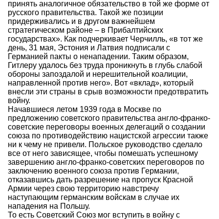
принять аналогичное обязательство в той же форме от
русского правительства. Такой же позиции
придерживались и в другом важнейшем
стратегическом районе – в Прибалтийских
государствах». Как подчеркивает Черчилль, «в тот же
день, 31 мая, Эстония и Латвия подписали с
Германией пакты о ненападении. Таким образом,
Гитлеру удалось без труда проникнуть в глубь слабой
обороны запоздалой и нерешительной коалиции,
направленной против него». Вот «вклад», который
внесли эти страны в срыв возможности предотвратить
войну.
Начавшиеся летом 1939 года в Москве по
предложению советского правительства англо-франко-
советские переговоры военных делегаций о создании
союза по противодействию нацистской агрессии также
ни к чему не привели. Польское руководство сделало
все от него зависящее, чтобы помешать успешному
завершению англо-франко-советских переговоров по
заключению военного союза против Германии,
отказавшись дать разрешение на пропуск Красной
Армии через свою территорию навстречу
наступающим германским войскам в случае их
нападения на Польшу.
То есть Советский Союз мог вступить в войну с