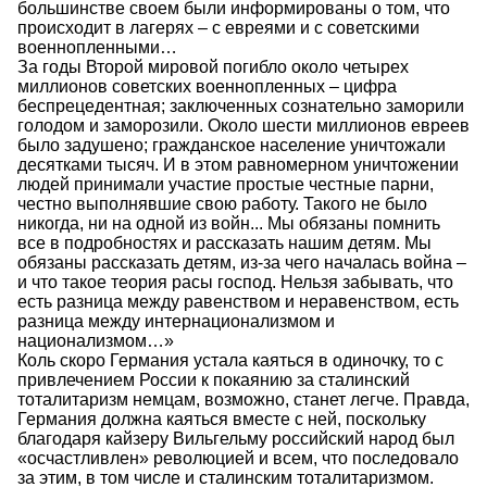
большинстве своем были информированы о том, что
происходит в лагерях – с евреями и с советскими
военнопленными…
За годы Второй мировой погибло около четырех
миллионов советских военнопленных – цифра
беспрецедентная; заключенных сознательно заморили
голодом и заморозили. Около шести миллионов евреев
было задушено; гражданское население уничтожали
десятками тысяч. И в этом равномерном уничтожении
людей принимали участие простые честные парни,
честно выполнявшие свою работу. Такого не было
никогда, ни на одной из войн... Мы обязаны помнить
все в подробностях и рассказать нашим детям. Мы
обязаны рассказать детям, из-за чего началась война –
и что такое теория расы господ. Нельзя забывать, что
есть разница между равенством и неравенством, есть
разница между интернационализмом и
национализмом…»
Коль скоро Германия устала каяться в одиночку, то с
привлечением России к покаянию за сталинский
тоталитаризм немцам, возможно, станет легче. Правда,
Германия должна каяться вместе с ней, поскольку
благодаря кайзеру Вильгельму российский народ был
«осчастливлен» революцией и всем, что последовало
за этим, в том числе и сталинским тоталитаризмом.