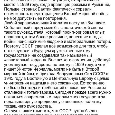
место в 1939 году, когда правящие режимы в Румынии,
Польше, странах Балтии фактически сорвали
возможность предотвращения Второй мировой войны,
не мог допустить ее повторения.
Любой здравомыслящий политик поступил бы также.
Собственный народ смел бы с политической сцены
такого руководителя, который проигнорировал опыт
прошлого, а тем более россияне, понесшие в годы
войны неисчислимые людские и материальные потери.
Поэтому СССР сделал все возможное для того, чтобы
его окружали в будущем дружественные ему
государства и не создавался так называемый
«санитарный кордон». Вне всякого сомнения, действуй
упомянутые государства по-иному в 1939 году, о чем
пишет Уинстон Черчилль, могло не быть и Второй
мировой войны, и прихода Вооруженных Сил СССР в
1945 году в Восточную и Центральную Европу с целью
уничтожения нацизма и его союзников. Естественно,
не было бы тогда и требований о покаянии России за
сталинский тоталитаризм. Сегодня прежде всего нужно
покаяться современным лидерам этих государств за
недальновидную предвоенную внешнюю политику
тогдашнего руководства.
Следует также отметить, что СССР нужно было с