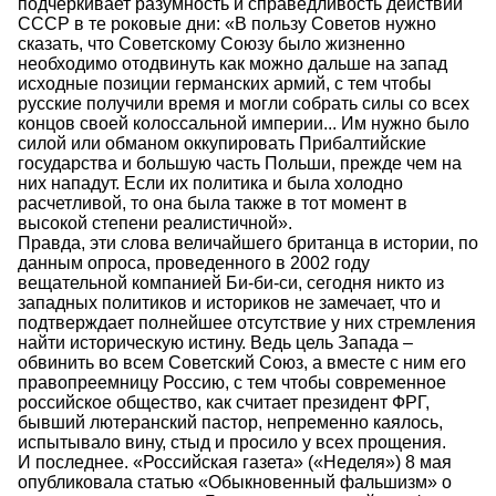
подчеркивает разумность и справедливость действий
СССР в те роковые дни: «В пользу Советов нужно
сказать, что Советскому Союзу было жизненно
необходимо отодвинуть как можно дальше на запад
исходные позиции германских армий, с тем чтобы
русские получили время и могли собрать силы со всех
концов своей колоссальной империи... Им нужно было
силой или обманом оккупировать Прибалтийские
государства и большую часть Польши, прежде чем на
них нападут. Если их политика и была холодно
расчетливой, то она была также в тот момент в
высокой степени реалистичной».
Правда, эти слова величайшего британца в истории, по
данным опроса, проведенного в 2002 году
вещательной компанией Би-би-си, сегодня никто из
западных политиков и историков не замечает, что и
подтверждает полнейшее отсутствие у них стремления
найти историческую истину. Ведь цель Запада –
обвинить во всем Советский Союз, а вместе с ним его
правопреемницу Россию, с тем чтобы современное
российское общество, как считает президент ФРГ,
бывший лютеранский пастор, непременно каялось,
испытывало вину, стыд и просило у всех прощения.
И последнее. «Российская газета» («Неделя») 8 мая
опубликовала статью «Обыкновенный фальшизм» о