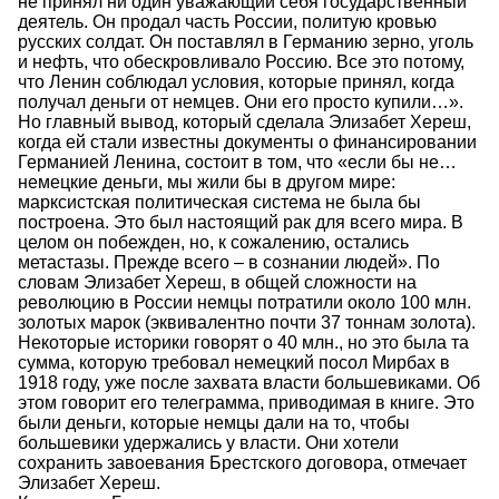
не принял ни один уважающий себя государственный
деятель. Он продал часть России, политую кровью
русских солдат. Он поставлял в Германию зерно, уголь
и нефть, что обескровливало Россию. Все это потому,
что Ленин соблюдал условия, которые принял, когда
получал деньги от немцев. Они его просто купили…».
Но главный вывод, который сделала Элизабет Хереш,
когда ей стали известны документы о финансировании
Германией Ленина, состоит в том, что «если бы не…
немецкие деньги, мы жили бы в другом мире:
марксистская политическая система не была бы
построена. Это был настоящий рак для всего мира. В
целом он побежден, но, к сожалению, остались
метастазы. Прежде всего – в сознании людей». По
словам Элизабет Хереш, в общей сложности на
революцию в России немцы потратили около 100 млн.
золотых марок (эквивалентно почти 37 тоннам золота).
Некоторые историки говорят о 40 млн., но это была та
сумма, которую требовал немецкий посол Мирбах в
1918 году, уже после захвата власти большевиками. Об
этом говорит его телеграмма, приводимая в книге. Это
были деньги, которые немцы дали на то, чтобы
большевики удержались у власти. Они хотели
сохранить завоевания Брестского договора, отмечает
Элизабет Хереш.