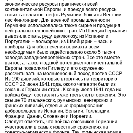
экономические ресурсы практически всей
континентальной Европы, и прежде всего ресурсы
своих сателлитов: нефть Румынии, бокситы Венгрии,
лес Финляндии. Для военной промышленности
Германии использовались также сырье и продукция
нейтральных европейских стран. Из Швеции Германия
вывозила сталь, руду, целлюлозу, из Испании и
Португалии – вольфрам, из Швейцарии – часы и
приборы. Для обеспечения вермахта всем
необходимым было задействовано около 5 тысяч
заводов западноевропейских стран. Все это вместе
взятое, а также людской потенциал континентальной
Европы позволяли Гитлеру и его окружению
рассчитывать на молниеносный поход против СССР.
Из 190 дивизий, которые вторглись на территорию
СССР 22 июня 1941 года, около четверти были из
союзных Германии стран. К концу июля 1941 года их
войска будут составлять уже треть сил вторжения. Это
свыше 70 итальянских, румынских, венгерских и
финских дивизий, отдельные формирования
добровольцев из Испании, Бельгии, Голландии,
Франции, Дании, Словакии и Норвегии.
Следует отметить, что войска союзников Германии
участвовали в самых известных сражениях на
советско-германском фронте. Так, румынская армия