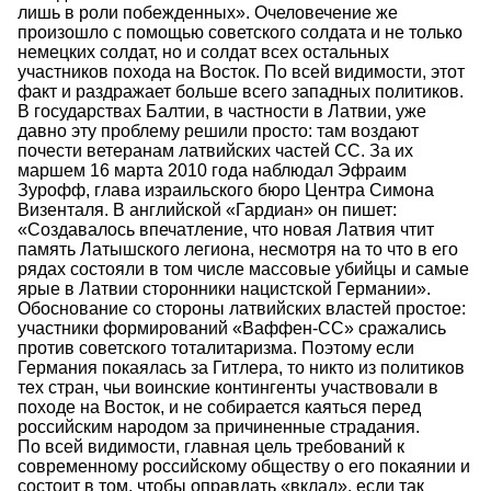
лишь в роли побежденных». Очеловечение же
произошло с помощью советского солдата и не только
немецких солдат, но и солдат всех остальных
участников похода на Восток. По всей видимости, этот
факт и раздражает больше всего западных политиков.
В государствах Балтии, в частности в Латвии, уже
давно эту проблему решили просто: там воздают
почести ветеранам латвийских частей СС. За их
маршем 16 марта 2010 года наблюдал Эфраим
Зурофф, глава израильского бюро Центра Симона
Визенталя. В английской «Гардиан» он пишет:
«Создавалось впечатление, что новая Латвия чтит
память Латышского легиона, несмотря на то что в его
рядах состояли в том числе массовые убийцы и самые
ярые в Латвии сторонники нацистской Германии».
Обоснование со стороны латвийских властей простое:
участники формирований «Ваффен-СС» сражались
против советского тоталитаризма. Поэтому если
Германия покаялась за Гитлера, то никто из политиков
тех стран, чьи воинские контингенты участвовали в
походе на Восток, и не собирается каяться перед
российским народом за причиненные страдания.
По всей видимости, главная цель требований к
современному российскому обществу о его покаянии и
состоит в том, чтобы оправдать «вклад», если так