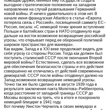
помощью дружественных ему государств создать
выгодное стратегическое положение на западном
направлении на случай развязывания Германией
новой войны. И ничего удивительного в этом нет. В
начале июня французская Atlantico в статье «Европа
потеряла связь с Россией», посвященной саммиту ЕС–
Россия, писала: «С немецкой точки зрения вступление
Польши и балтийских стран в НАТО отодвинуло еще
дальше на восток возможное возвращение российской
угрозы, что открывает перед ее оборонной политикой
широкое пространство для маневра».
Как видим, Запад и в XXI веке продолжает видеть для
себя угрозу со стороны России. Тогда как должен был
поступить сталинский СССР после окончания Второй
мировой войны? Естественно, сделать все возможное
для обеспечения безопасности страны и его действия
совершенно не отличались от действий современных
демократий. СССР после войны отодвинул далеко на
Запад возможное возвращение немецкой угрозы.
Точно так же было сделано и в августе 1939 года в
результате заключения пакта Молотова–Риббентропа,
когда расстояние от западной границы СССР до
Москвы возросло на треть, что в итоге и похоронило
немецкий блицкриг в 1941 году.
Вот почему Уинстон Черчилль в своих мемуарах и