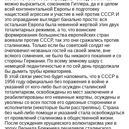
можно выразиться, союзников Гитлера, да и в целом
всей континентальной Европы в подготовку
нацистской агрессии и участие в ней против СССР. И
это оправдание выглядит банально просто: вся
остальная Европа была невинной жертвой этих двух
тоталитарных режимов, а то, что воинские
формирования большинства европейских стран
воевали против СССР, так это они сражались против
сталинизма. Только если бы советский солдат не
очеловечил незваных гостей на своей земле, вне
всякого сомнения, не было бы никакого покаяния и со
стороны Германии. По всему земному шару с
немецкой педантичностью и по сей день продолжали
бы дымить трубы крематориев.
В этой связи уместно будет напомнить, что в СССР в
1956 году официально без поражения в войне и
указаний от кого-либо был осужден сталинский
тоталитаризм, освобождены из мест заключения и
реабилитированы его невинные жертвы, осуждены и
уволены со всех постов его одиозные сторонники и
исполнители (некоторые были расстреляны). Страна
без чьей-либо помощи и указаний стала освобождаться
от проявлений сталинизма в общественной жизни.
После осуждения хрущевского волюнтаризма уже в
эпоху Леонида Брежнева рецидивов сталинского