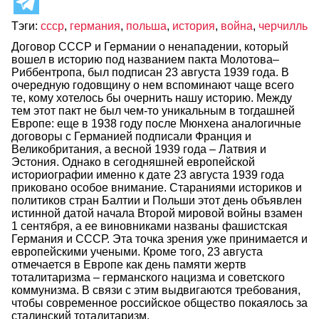
Тэги:
ссср
,
германия
,
польша
,
история
,
война
,
черчилль
Договор СССР и Германии о ненападении, который
вошел в историю под названием пакта Молотова–
Риббентропа, был подписан 23 августа 1939 года. В
очередную годовщину о нем вспоминают чаще всего
те, кому хотелось бы очернить нашу историю. Между
тем этот пакт не был чем-то уникальным в тогдашней
Европе: еще в 1938 году после Мюнхена аналогичные
договоры с Германией подписали Франция и
Великобритания, а весной 1939 года – Латвия и
Эстония. Однако в сегодняшней европейской
историографии именно к дате 23 августа 1939 года
приковано особое внимание. Стараниями историков и
политиков стран Балтии и Польши этот день объявлен
истинной датой начала Второй мировой войны взамен
1 сентября, а ее виновниками названы фашистская
Германия и СССР. Эта точка зрения уже принимается и
европейскими учеными. Кроме того, 23 августа
отмечается в Европе как день памяти жертв
тоталитаризма – германского нацизма и советского
коммунизма. В связи с этим выдвигаются требования,
чтобы современное российское общество покаялось за
сталинский тоталитаризм.