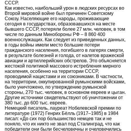
СССР.
Как известно, наибольший урон в людских ресурсах во
Второй мировой войне был причинен Советскому
Союзу. Населяющие его народы, проживающие
сегодня в государствах, образовавшихся на месте
бывшего СССР, потеряли более 27 млн. человек, в том
числе по данным Минобороны РФ – 8 860 400
военнослужащих. Как следует из приведенных данных,
в годы войны имели место большие потери
гражданского населения, погибшего в лагерях смерти,
в результате болезней и голода, от налетов вражеской
авиации и артиллерийских обстрелов. Это объясняется
жестокой политикой массового истребления мирного
населения, особенно на территории СССР,
проводимой нацистами и их союзниками. В частности,
на территории, оккупированной румынскими войсками,
было уничтожено, по утверждению румынской
стороны, 270 тыс. человек, в основном евреев и цыган.
Другие источники свидетельствуют об уничтожении от
380 тыс. до 600 тыс. евреев.
Немецкий писатель, лауреат Нобелевской премии по
литературе (1972) Генрих Бёлль (1917–1985) в 1984
писал: «До сих пор большинство немцев так и не
поняло, что их никто не звал под Сталинград, что как
победители они были бесчеловечны и очеловечились