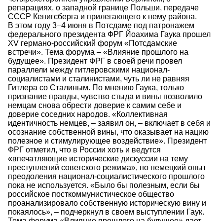
репарациях, о западной границе Польши, передаче
СССР Кенигсберга и прилегающего к нему района.
В этом году 3–4 июня в Потсдаме под патронажем
федерального президента ФРГ Йоахима Гаука прошел
XV германо-российский форум «Потсдамские
встречи». Тема форума – «Влияние прошлого на
будущее». Президент ФРГ в своей речи провел
параллели между гитлеровскими национал-
социалистами и сталинистами, чуть ли не равняя
Гитлера со Сталиным. По мнению Гаука, только
признание правды, чувство стыда и вины позволило
немцам снова обрести доверие к самим себе и
доверие соседних народов. «Коллективная
идентичность немцев, – заявил он, – включает в себя и
осознание собственной вины, что оказывает на нацию
полезное и стимулирующее воздействие». Президент
ФРГ отметил, что в России хоть и ведутся
«впечатляющие исторические дискуссии на тему
преступлений советского режима», но немецкий опыт
преодоления национал-социалистического прошлого
пока не используется. «Было бы полезным, если бы
российское посткоммунистическое общество
проанализировало собственную историческую вину и
покаялось», – подчеркнул в своем выступлении Гаук.
Тема форума «Влияние прошлого на будущее» дает