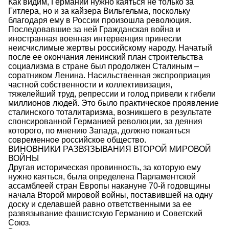
Как видим, Германии нужно каяться не только за
Гитлера, но и за кайзера Вильгельма, поскольку
благодаря ему в России произошла революция.
Последовавшие за ней Гражданская война и
иностранная военная интервенция принесли
неисчислимые жертвы российскому народу. Начатый
после ее окончания ленинский план строительства
социализма в стране был продолжен Сталиным –
соратником Ленина. Насильственная экспроприация
частной собственности и коллективизация,
тяжелейший труд, репрессии и голод привели к гибели
миллионов людей. Это было практическое проявление
сталинского тоталитаризма, возникшего в результате
спонсированной Германией революции, за деяния
которого, по мнению Запада, должно покаяться
современное российское общество.
ВИНОВНИКИ РАЗВЯЗЫВАНИЯ ВТОРОЙ МИРОВОЙ
ВОЙНЫ
Другая историческая провинность, за которую ему
нужно каяться, была определена Парламентской
ассамблеей стран Европы накануне 70-й годовщины
начала Второй мировой войны, поставившей на одну
доску и сделавшей равно ответственными за ее
развязывание фашистскую Германию и Советский
Союз.