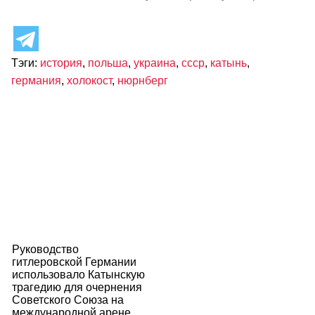
Тэги:
история
,
польша
,
украина
,
ссср
,
катынь
,
германия
,
холокост
,
нюрнберг
Руководство
гитлеровской Германии
использовало Катынскую
трагедию для очернения
Советского Союза на
международной арене.