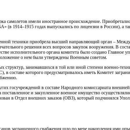
парка самолетов имели иностранное происхождение. Приобретал
» (в 1914–1915 годах выпускались по лицензии в России), а т
военной техники приобрела высший направляющий орган – Межд
ончательного решения всех вопросов закупок вооружения. В сос
естве исполнительного органа комитета было создано Главное у
 положение о нем были утверждены Военным советом.
 структур, занимавшихся в той или иной степени военно-техни
, в составе которого предусматривалось иметь Комитет заграни
абжению.
ругих госучреждений в составе Народного комиссариата внешне
 за поставленное и закупленное военное имущество осуществлял
енован в Отдел внешних заказов (ОВЗ), который подчинялся Уп
ганов заграничного снабжения шло по мере накопления ими опыт