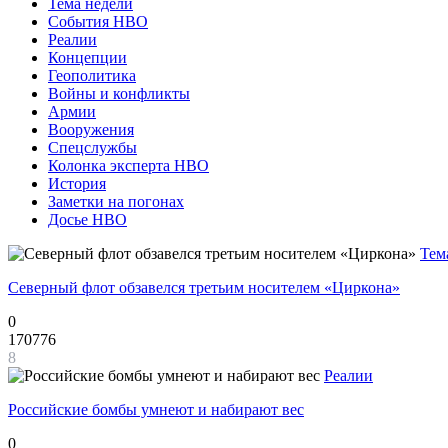
Тема недели
События НВО
Реалии
Концепции
Геополитика
Войны и конфликты
Армии
Вооружения
Спецслужбы
Колонка эксперта НВО
История
Заметки на погонах
Досье НВО
Тем
Северный флот обзавелся третьим носителем «Циркона»
0
170776
8
Реалии
Российские бомбы умнеют и набирают вес
0