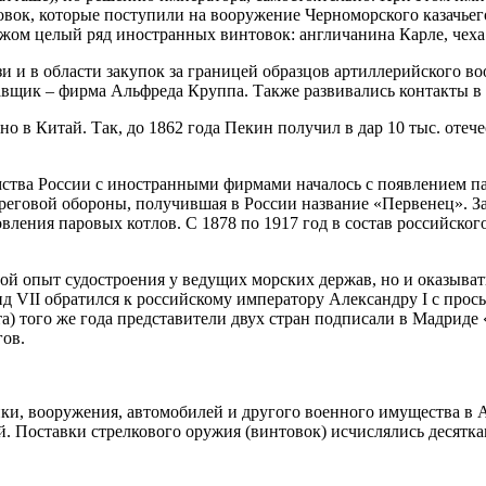
товок, которые поступили на вооружение Черноморского казачье
убежом целый ряд иностранных винтовок: англичанина Карле, чех
язи и в области закупок за границей образцов артиллерийского 
тавщик – фирма Альфреда Круппа. Также развивались контакты 
но в Китай. Так, до 1862 года Пекин получил в дар 10 тыс. оте
ства России с иностранными фирмами началось с появлением па
 береговой обороны, получившая в России название «Первенец».
овления паровых котлов. С 1878 по 1917 год в состав российско
овой опыт судостроения у ведущих морских держав, но и оказы
нд VII обратился к российскому императору Александру I с прось
та) того же года представители двух стран подписали в Мадрид
гов.
ики, вооружения, автомобилей и другого военного имущества в А
. Поставки стрелкового оружия (винтовок) исчислялись десятка