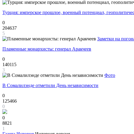
Турция: имперское прошлое, военный потенциал, геополитиче
0
204637
5
Заметки на погон
Пламенные монархисты: генерал Аракчеев
0
140115
3
Фото
В Сомалилэнде отметили День независимости
0
125466
0
0
8821
1
Газета
История
Интернет-версия