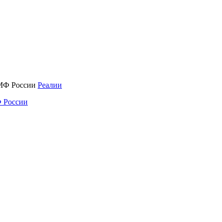
Реалии
 России