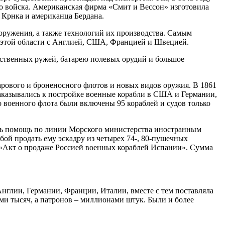
го войска. Американская фирма «Смит и Вессон» изготовила
а Крнка и американца Бердана.
вооружения, а также технологий их производства. Самым
в этой области с Англией, США, Францией и Швецией.
чественных ружей, батарею полевых орудий и большое
рового и броненосного флотов и новых видов оружия. В 1861
 Заказывались к постройке военные корабли в США и Германии,
го военного флота были включены 95 кораблей и судов только
вать помощь по линии Морского министерства иностранным
бой продать ему эскадру из четырех 74-, 80-пушечных
е «Акт о продаже Россией военных кораблей Испании». Сумма
нглии, Германии, Франции, Италии, вместе с тем поставляла
ми тысяч, а патронов – миллионами штук. Были и более