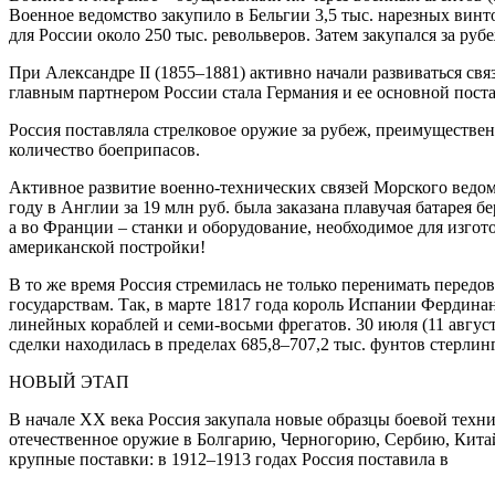
Военное ведомство закупило в Бельгии 3,5 тыс. нарезных вин
для России около 250 тыс. револьверов. Затем закупался за р
При Александре II (1855–1881) активно начали развиваться св
главным партнером России стала Германия и ее основной пос
Россия поставляла стрелковое оружие за рубеж, преимуществен
количество боеприпасов.
Активное развитие военно-технических связей Морского ведом
году в Англии за 19 млн руб. была заказана плавучая батарея
а во Франции – станки и оборудование, необходимое для изгот
американской постройки!
В то же время Россия стремилась не только перенимать перед
государствам. Так, в марте 1817 года король Испании Фердина
линейных кораблей и семи-восьми фрегатов. 30 июля (11 авгус
сделки находилась в пределах 685,8–707,2 тыс. фунтов стерлин
НОВЫЙ ЭТАП
В начале ХХ века Россия закупала новые образцы боевой техн
отечественное оружие в Болгарию, Черногорию, Сербию, Китай
крупные поставки: в 1912–1913 годах Россия поставила в