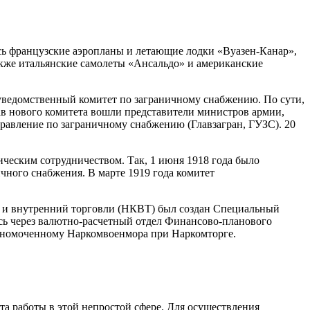
ись французские аэропланы и летающие лодки «Вуазен-Канар»,
акже итальянские самолеты «Ансальдо» и американские
уведомственный комитет по заграничному снабжению. По сути,
тав нового комитета вошли представители министров армии,
правление по заграничному снабжению (Главзагран, ГУЗС). 20
ческим сотрудничеством. Так, 1 июня 1918 года было
чного снабжения. В марте 1919 года комитет
й и внутренний торговли (НКВТ) был создан Специальный
ись через валютно-расчетный отдел Финансово-планового
олномоченному Наркомвоенмора при Наркомторге.
а работы в этой непростой сфере. Для осуществления