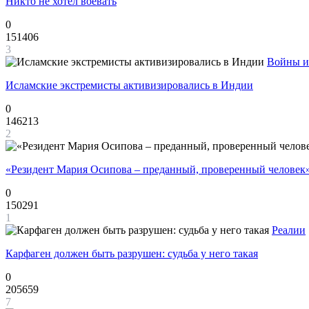
Никто не хотел воевать
0
151406
3
Войны и
Исламские экстремисты активизировались в Индии
0
146213
2
«Резидент Мария Осипова – преданный, проверенный человек
0
150291
1
Реалии
Карфаген должен быть разрушен: судьба у него такая
0
205659
7