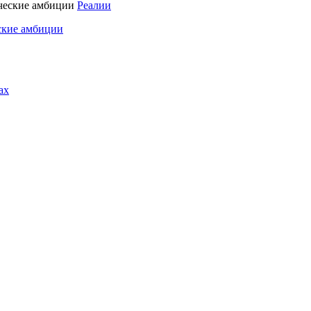
Реалии
ские амбиции
ах