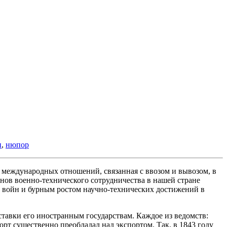
н
,
нюпор
 международных отношений, связанная с ввозом и вывозом, в
снов военно-технического сотрудничества в нашей стране
де войн и бурным ростом научно-технических достижений в
ставки его иностранным государствам. Каждое из ведомств:
рт существенно преобладал над экспортом. Так, в 1843 году