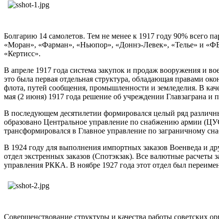
Болгарию 14 самолетов. Тем не менее к 1917 году 90% всего 
«Моран», «Фарман», «Ньюпор», «Доннэ-Левек», «Телье» и «ФБА
«Кертисс».
В апреле 1917 года система закупок и продаж вооружения и 
это была первая отдельная структура, обладающая правами ок
флота, путей сообщения, промышленности и земледелия. В кач
мая (2 июня) 1917 года решение об учреждении Главзаграна и
В последующем десятилетии формировался целый ряд различных
образовано Центральное управление по снабжению армии (ЦУС)
трансформировался в Главное управление по заграничному сн
В 1924 году для выполнения импортных заказов Военведа и д
отдел экстренных заказов (Спотэкзак). Все валютные расчеты
управления РККА. В ноябре 1927 года этот отдел был переим
Совершенствование структуры и качества работы советских ор