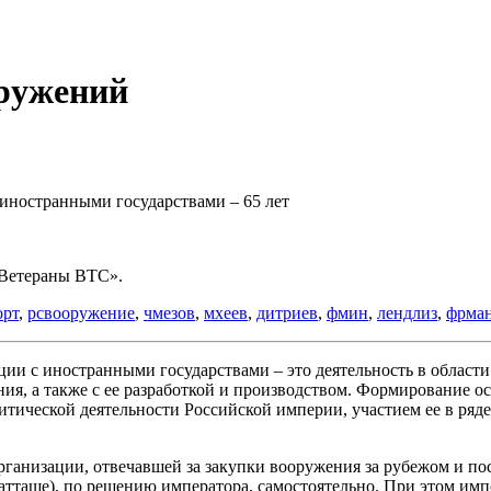
оружений
 иностранными государствами – 65 лет
Ветераны ВТС».
орт
,
рсвооружение
,
чмезов
,
мхеев
,
дитриев
,
фмин
,
лендлиз
,
фрма
ии с иностранными государствами – это деятельность в области
ния, а также с ее разработкой и производством. Формирование о
олитической деятельности Российской империи, участием ее в ря
рганизации, отвечавшей за закупки вооружения за рубежом и по
атташе), по решению императора, самостоятельно. При этом импо