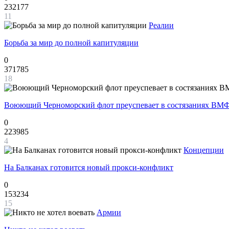
232177
11
Реалии
Борьба за мир до полной капитуляции
0
371785
18
Воюющий Черноморский флот преуспевает в состязаниях ВМФ
0
223985
4
Концепции
На Балканах готовится новый прокси-конфликт
0
153234
15
Армии