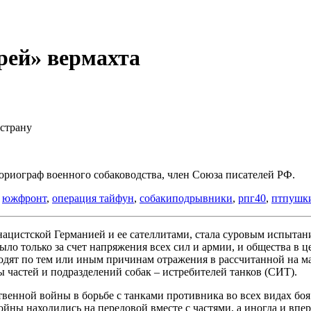
рей» вермахта
 страну
риограф военного собаководства, член Союза писателей РФ.
,
южфронт
,
операция тайфун
,
собакиподрывники
,
рпг40
,
птпушк
нацистской Германией и ее сателлитами, стала суровым испытан
о только за счет напряжения всех сил и армии, и общества в це
ходят по тем или иным причинам отражения в рассчитанной на ма
ы частей и подразделений собак – истребителей танков (СИТ).
енной войны в борьбе с танками противника во всех видах боя 
ны находились на передовой вместе с частями, а иногда и впер