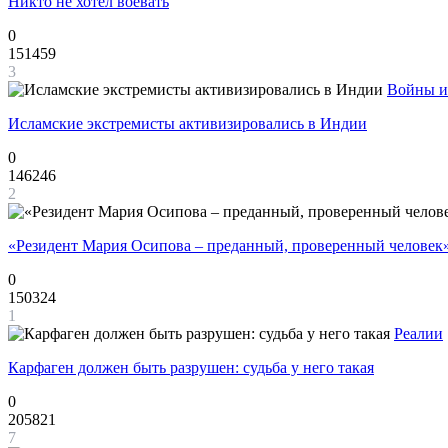
Никто не хотел воевать
0
151459
3
Войны и
Исламские экстремисты активизировались в Индии
0
146246
2
«Резидент Мария Осипова – преданный, проверенный человек
0
150324
1
Реалии
Карфаген должен быть разрушен: судьба у него такая
0
205821
7