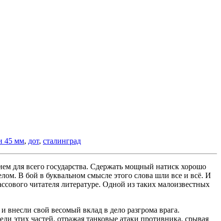
и 45 мм
,
дот
,
сталинград
ием для всего государства. Сдержать мощный натиск хорошо
лом. В бой в буквальном смысле этого слова шли все и всё. И
ссового читателя литературе. Одной из таких малоизвестных
и внесли свой весомый вклад в дело разгрома врага.
еди этих частей, отражая танковые атаки противника, срывая