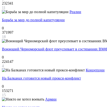
232341
11
Реалии
Борьба за мир до полной капитуляции
0
371997
18
Воюющий Черноморский флот преуспевает в состязаниях ВМФ
0
224147
4
Концепции
На Балканах готовится новый прокси-конфликт
0
153271
15
Армии