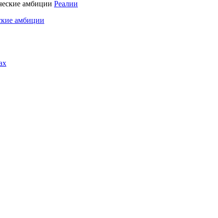
Реалии
ские амбиции
ах