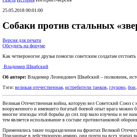
25.05.2018 00:01:00
Собаки против стальных «зве
Версия для печати
Обсудить на форуме
Как четвероногие друзья помогли советским солдатам отстоять
Владимир Швабский
Об авторе:
Владимир Леонидович Швабский – полковник, исто
Тэги:
великая отечественная
,
истребители танков
,
глухово
,
бои
Великая Отечественная война, которую вел Советский Союз с 
вооруженного и имевшего богатый боевой опыт врага можно был
многие эпизоды этой борьбы до сих пор мало изучены и не на
тем является использование в составе противотанковой оборон
Применялись такие подразделения на фронтах Великой Отечеств
Приданные в действующую армию, они почти на всех этапах вой