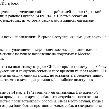
СИТ в бою.
Армии о применении собак – истребителей танков (Брянский
зии в районе Глухово 24.09.1941 г. Шестью собаками
о некоторых из которых рассказано в данном материале.
на всех направлениях. В срыве наступления немецких войск на
ым наступлениями немцев советское командование важное
менение получило возведение на подступах к Москве
.п.
ючены на подготовку отрядов СИТ, которые в последующих боях
участник и свидетель событий того времени генерал армии Г.И.
лись на наших минных полях, но остальные, преодолев минно-
к... этими силами прикрывались ближайшие подступы к
ьме от 14 марта 1942 года на имя начальника Центральной
 применения в армии собак 1-го истребительного отряда
астью противотанковой обороны. Имел место случай, когда в
отряда (они боятся противотанковых собак и специально за