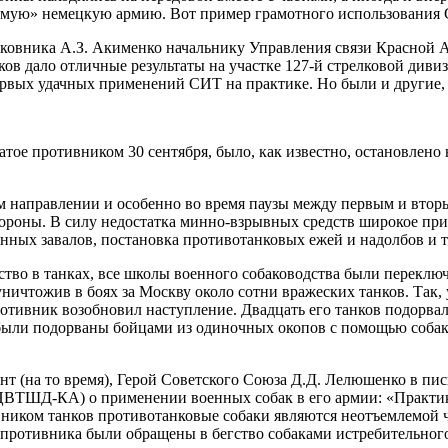
димую» немецкую армию. Вот пример грамотного использования 
лковника А.З. Акименко начальнику Управления связи Красной 
нков дало отличные результаты на участке 127-й стрелковой диви
ервых удачных применений СИТ на практике. Но были и другие, 
ое противником 30 сентября, было, как известно, остановлено 
м направлении и особенно во время паузы между первым и втор
роны. В силу недостатка минно-взрывных средств широкое при
нных завалов, постановка противотанковых ежей и надолбов и т
дство в танках, все школы военного собаководства были перекл
уничтожив в боях за Москву около сотни вражеских танков. Так, 
отивник возобновил наступление. Двадцать его танков подорва
 были подорваны бойцами из одиночных окопов с помощью соба
т (на то время), Герой Советского Союза Д.Д. Лелюшенко в пис
ВТШД-КА) о применении военных собак в его армии: «Практика
ником танков противотанковые собаки являются неотъемлемой ч
противника были обращены в бегство собаками истребительного 