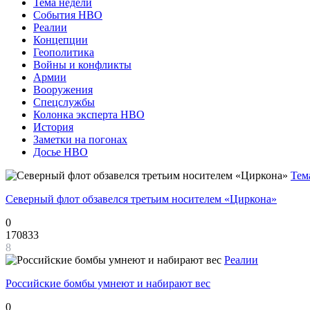
Тема недели
События НВО
Реалии
Концепции
Геополитика
Войны и конфликты
Армии
Вооружения
Спецслужбы
Колонка эксперта НВО
История
Заметки на погонах
Досье НВО
Тем
Северный флот обзавелся третьим носителем «Циркона»
0
170833
8
Реалии
Российские бомбы умнеют и набирают вес
0