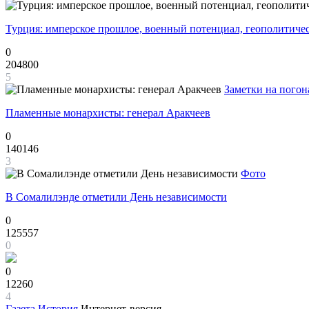
Турция: имперское прошлое, военный потенциал, геополитиче
0
204800
5
Заметки на погон
Пламенные монархисты: генерал Аракчеев
0
140146
3
Фото
В Сомалилэнде отметили День независимости
0
125557
0
0
12260
4
Газета
История
Интернет-версия