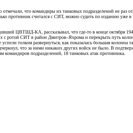
 отмечали, что командиры их танковых подразделений не раз от
лько противник считался с СИТ, можно судить по изданию уже в 
одивший ЦВТШД-КА, рассказывал, что где-то в конце октября 1
 с ротой СИТ в район Дмитров–Яхрома и перекрыть путь колон
 успели толком развернуться, как показалась большая колонна та
дчеркнул, что за ними никаких других войск не было. В подтвер
м командиров подразделений, 18 танковых атак противника.