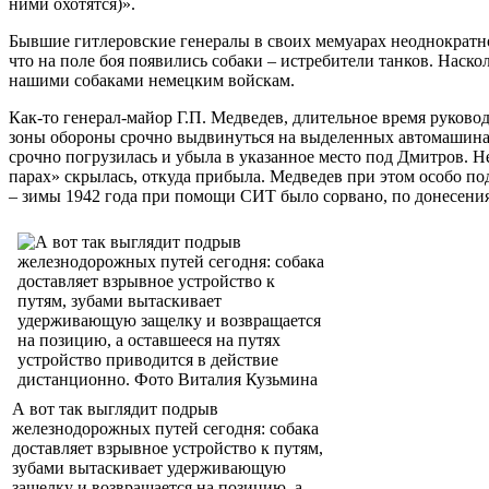
ними охотятся)».
Бывшие гитлеровские генералы в своих мемуарах неоднократно
что на поле боя появились собаки – истребители танков. Наско
нашими собаками немецким войскам.
Как-то генерал-майор Г.П. Медведев, длительное время руков
зоны обороны срочно выдвинуться на выделенных автомашинах
срочно погрузилась и убыла в указанное место под Дмитров. Не
парах» скрылась, откуда прибыла. Медведев при этом особо по
– зимы 1942 года при помощи СИТ было сорвано, по донесения
А вот так выглядит подрыв
железнодорожных путей сегодня: собака
доставляет взрывное устройство к путям,
зубами вытаскивает удерживающую
защелку и возвращается на позицию, а