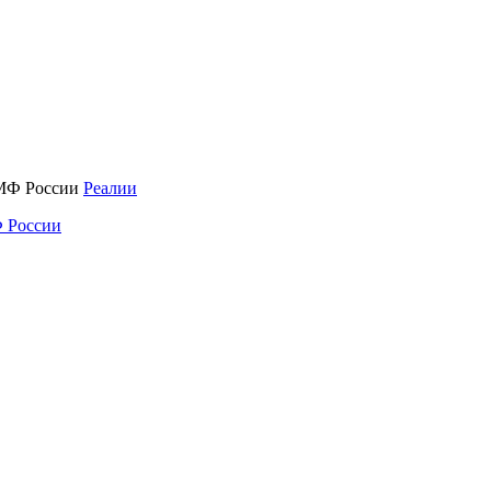
Реалии
 России