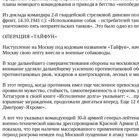
планы немецкого командования и приводя в бегство «непобе
Из доклада командира 2-й гвардейской стрелковой дивизии по
фронт, 14.10.1941 г.): «Использование собак – истребителей та
уничтожено пять неприятельских танков». Это было одно из п
ОПЕРАЦИЯ «ТАЙФУН»
Наступление на Москву под кодовым названием «Тайфун», начат
Москву свою лепту внесли и военные собаководы.
В ходе дальнейшего совершенствования обороны на московско
внимание уделяло дальнейшему усилению противотанковой обо
противотанковых рвов, эскарпов и контрэскарпов, лесных и ми
В этот период, когда противник имел еще численное превосхо
проявили мужество, стойкость, самоотверженность и героизм, 
Хетагуров в своей книге «Исполнение долга» указывает: «…пр
взрывные заграждения, продолжали двигаться вперед. Еще 12
Дмитрову–Яхроме».
А вот что указывал командующий 30-й армией генерал-лейтенан
военно-технической школы дрессировщиков Красной Армии (Ц
показала, что при наличии массированного применения против
период разгрома немцев под Москвой пущенные в атаку танки 