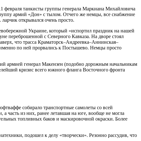
 11 февраля танкисты группы генерала Маркиана Михайловича
уппу армий «Дон» с тылом. Отчего же немцы, все снабжение
 ларчик открывался очень просто.
евобережной Украине, который «испортил праздник на нашей
нуне переброшенной с Северного Кавказа. На дворе стоял
наверх, что трасса Краматорск–Андреевка–Аннинская–
ы именно по ней прорвались к Постышево. Немцы просто
ющий армией генерал Макензен (подобно дорожным начальникам
яжелейший кризис всего южного фланга Восточного фронта
люфтваффе собирало транспортные самолеты со всей
а часть из них, ранее летавшая на юге, вообще не могла
тельных топливных баков и маскировочной окраски. Более
техники, подошел к делу «творчески». Резонно рассудив, что