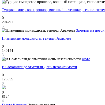
Турция: имперское прошлое, военный потенциал, геополитиче
0
204791
5
Заметки на погон
Пламенные монархисты: генерал Аракчеев
0
140144
3
Фото
В Сомалилэнде отметили День независимости
0
125555
0
0
8124
4
Газета
История
Интернет-версия