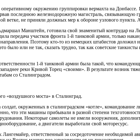
 к оперативному окружению группировки вермахта на Донбассе.
ервав последнюю железнодорожную магистраль, связывающую гр
й ветке, не приняли должных мер к обороне узлового пункта. А
льдмаршал Манштейн, готовила свой знаменитый контрудар на Л
дила передача участков фронта 1-й танковой армии, только нака
 направления. Поэтому кто-то из немецких штабистов доложил 
о было или не так, сказать трудно, так как советские танкист
 ответственности 1-й танковой армии была такой, что команду
и западнее реки Кривой Торец «своими». В результате возник т
табам со Сталинградом.
го «воздушного моста» в Сталинград.
 солдат, окруженных в сталинградском «котле», командование 
о, что эти машины прибывали в разной степени техготовности, 
орудования. Некоторые самолеты не имели вооружения, дополни
диооборудование, а двигатели выработали свой моторесурс.
Лангемайер, ответственный за сосредоточение необходимой авиа
вку на Восток машин вне зависимости от их техсостояния.