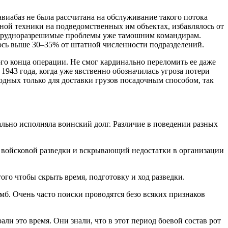
виабаз не была рассчитана на обслуживание такого потока
ной техники на подведомственных им объектах, избавлялось от
я трудноразрешимые проблемы уже тамошним командирам.
ось выше 30–35% от штатной численности подразделений.
го конца операции. Не смог кардинально переломить ее даже
943 года, когда уже явственно обозначилась угроза потери
годных только для доставки грузов посадочным способом, так
ьно исполняла воинский долг. Различие в поведении разных
й войсковой разведки и вскрывающий недостатки в организации
ого чтобы скрыть время, подготовку и ход разведки.
мб. Очень часто поиски проводятся безо всяких признаков
рали это время. Они знали, что в этот период боевой состав рот