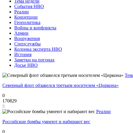
Тема недели
События НВО
Реалии
Концепции
Геополитика
Войны и конфликты
Армии
Вооружения
Спецслужбы
Колонка эксперта НВО
История
Заметки на погонах
Досье НВО
Тем
Северный флот обзавелся третьим носителем «Циркона»
0
170829
8
Реалии
Российские бомбы умнеют и набирают вес
0