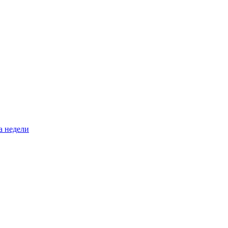
а недели