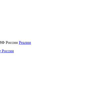
Реалии
 России