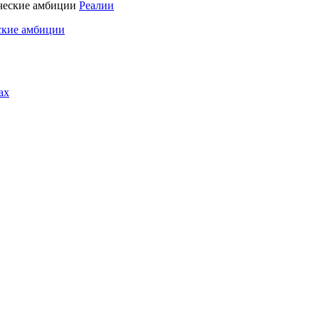
Реалии
ские амбиции
ах