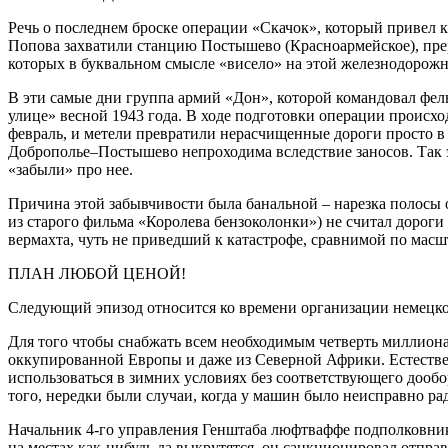
Речь о последнем броске операции «Скачок», который привел
Попова захватили станцию Постышево (Красноармейское), пр
которых в буквальном смысле «висело» на этой железнодорожно
В эти самые дни группа армий «Дон», которой командовал фе
улице» весной 1943 года. В ходе подготовки операции происхо
февраль, и метели превратили нерасчищенные дороги просто в
Доброполье–Постышево непроходима вследствие заносов. Так эт
«забыли» про нее.
Причина этой забывчивости была банальной – нарезка полосы
из старого фильма «Королева бензоколонки») не считал дорог
вермахта, чуть не приведший к катастрофе, сравнимой по масш
ПЛАН ЛЮБОЙ ЦЕНОЙ!
Следующий эпизод относится ко времени организации немецко
Для того чтобы снабжать всем необходимым четверть миллиона
оккупированной Европы и даже из Северной Африки. Естественн
использоваться в зимних условиях без соответствующего дооб
того, нередки были случаи, когда у машин было неисправно ра
Начальник 4-го управления Генштаба люфтваффе подполковник 
на местах как-нибудь да выкрутятся, он санкционировал отпра