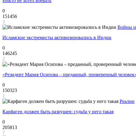
Никто не хотел воевать
0
151456
3
Войны и
Исламские экстремисты активизировались в Индии
0
146245
2
«Резидент Мария Осипова – преданный, проверенный человек
0
150323
1
Реалии
Карфаген должен быть разрушен: судьба у него такая
0
205813
7