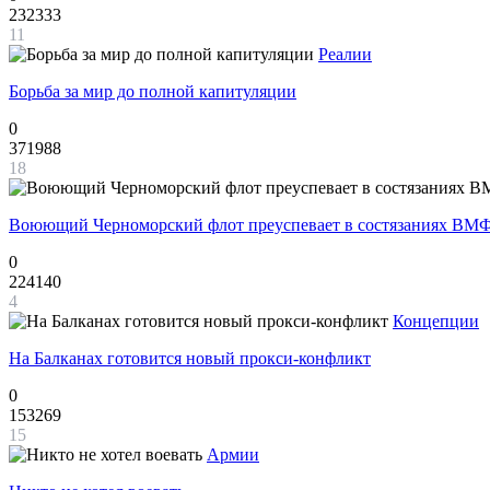
232333
11
Реалии
Борьба за мир до полной капитуляции
0
371988
18
Воюющий Черноморский флот преуспевает в состязаниях ВМФ
0
224140
4
Концепции
На Балканах готовится новый прокси-конфликт
0
153269
15
Армии