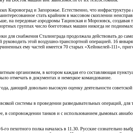
ах Кировоград и Запорожье. Естественно, что инфраструктура а
 заинтересованное стать крайним в массовом скоплении неисправ
ьше, на передовые аэродромы Тацинская и Морозовск, создава
спортных группах число боеготовых машин никогда не поднимал
ики для снабжения Сталинграда продолжала действовать до само
 руководить этой воздушно-транспортной операцией. 16 января 1
подчиненных ему частей имеется 70 старых «Хейнкелей-111», при
тным организмом, в котором каждая его составляющая пунктуал
ыло отмечать в документах и немецкое командование.
 года, дающий довольно высокую оценку деятельности советско
 всякой системы в проведении разведывательных операций, для т
ее, в сопровождении танков и с использованием дымовых авиабо
 6-го пехотного полка началась в 11.30. Русские сознательно выб