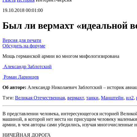
19.10.2018 00:01:00
Был ли вермахт «идеальной 
Версия для печати
Обсудить на форуме
Мощь германской армии во многом мифологизирована
Александр Заблотский
Роман Ларинцев
Об авторе:
Александр Николаевич Заблотский – историк авиа
Тэги:
Великая Отечественная
,
вермахт
,
танки
,
Манштейн
,
ил2
,
В представлении человека, интересующегося историей Велико
машиной, в которой нет места ни присущим человеку маленьким
армии, в чем авторы сами убедились, изучая многочисленные не
НИЧЕЙНАЯ ДОРОГА