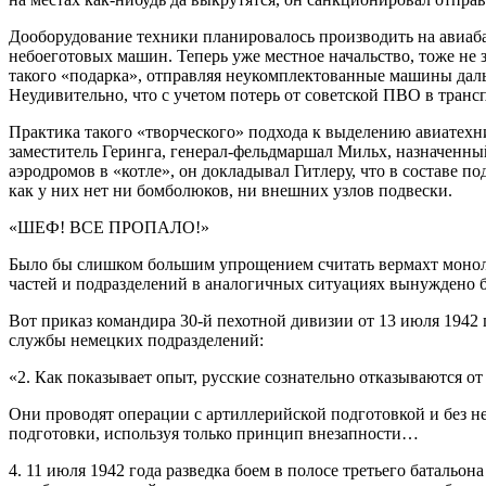
Дооборудование техники планировалось производить на авиабаз
небоеготовых машин. Теперь уже местное начальство, тоже не
такого «подарка», отправляя неукомплектованные машины дал
Неудивительно, что с учетом потерь от советской ПВО в тран
Практика такого «творческого» подхода к выделению авиатехн
заместитель Геринга, генерал-фельдмаршал Мильх, назначенный
аэродромов в «котле», он докладывал Гитлеру, что в составе 
как у них нет ни бомболюков, ни внешних узлов подвески.
«ШЕФ! ВСЕ ПРОПАЛО!»
Было бы слишком большим упрощением считать вермахт моноли
частей и подразделений в аналогичных ситуациях вынуждено б
Вот приказ командира 30-й пехотной дивизии от 13 июля 1942
службы немецких подразделений:
«2. Как показывает опыт, русские сознательно отказываются от
Они проводят операции с артиллерийской подготовкой и без н
подготовки, используя только принцип внезапности…
4. 11 июля 1942 года разведка боем в полосе третьего батальона