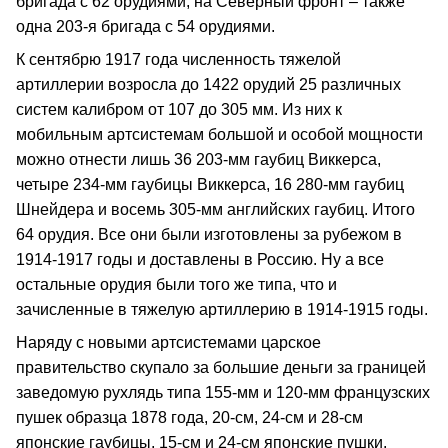
бригада с 62 орудиями; на Северный фронт – также
одна 203-я бригада с 54 орудиями.
К сентябрю 1917 года численность тяжелой
артиллерии возросла до 1422 орудий 25 различных
систем калибром от 107 до 305 мм. Из них к
мобильным артсистемам большой и особой мощности
можно отнести лишь 36 203-мм гаубиц Виккерса,
четыре 234-мм гаубицы Виккерса, 16 280-мм гаубиц
Шнейдера и восемь 305-мм английских гаубиц. Итого
64 орудия. Все они были изготовлены за рубежом в
1914-1917 годы и доставлены в Россию. Ну а все
остальные орудия были того же типа, что и
зачисленные в тяжелую артиллерию в 1914-1915 годы.
Наряду с новыми артсистемами царское
правительство скупало за большие деньги за границей
заведомую рухлядь типа 155-мм и 120-мм французских
пушек образца 1878 года, 20-см, 24-см и 28-см
японские гаубицы, 15-см и 24-см японские пушки.