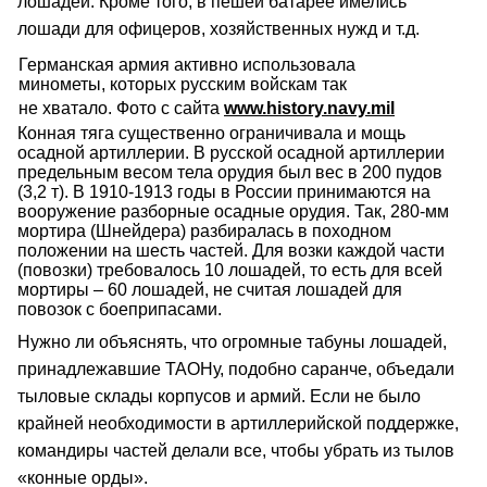
лошадей. Кроме того, в пешей батарее имелись
лошади для офицеров, хозяйственных нужд и т.д.
Германская армия активно использовала
минометы, которых русским войскам так
не хватало. Фото с сайта
www.history.navy.mil
Конная тяга существенно ограничивала и мощь
осадной артиллерии. В русской осадной артиллерии
предельным весом тела орудия был вес в 200 пудов
(3,2 т). В 1910-1913 годы в России принимаются на
вооружение разборные осадные орудия. Так, 280-мм
мортира (Шнейдера) разбиралась в походном
положении на шесть частей. Для возки каждой части
(повозки) требовалось 10 лошадей, то есть для всей
мортиры – 60 лошадей, не считая лошадей для
повозок с боеприпасами.
Нужно ли объяснять, что огромные табуны лошадей,
принадлежавшие ТАОНу, подобно саранче, объедали
тыловые склады корпусов и армий. Если не было
крайней необходимости в артиллерийской поддержке,
командиры частей делали все, чтобы убрать из тылов
«конные орды».