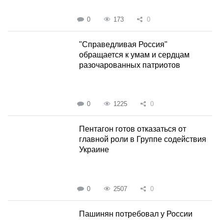
0
173
0
"Справедливая Россия"
обращается к умам и сердцам
разочарованных патриотов
0
1225
0
Пентагон готов отказаться от
главной роли в Группе содействия
Украине
0
2507
0
Пашинян потребовал у России