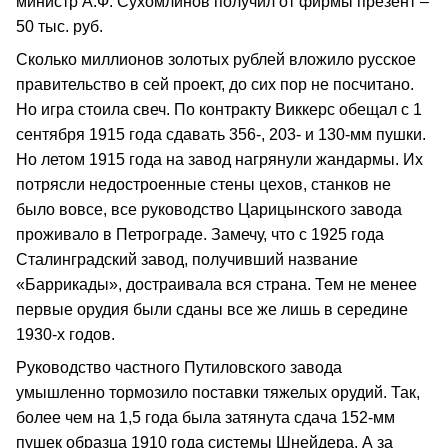
министр А.Ф. Сухомлинов получил от фирмы презент –
50 тыс. руб.
Сколько миллионов золотых рублей вложило русское
правительство в сей проект, до сих пор не посчитано.
Но игра стоила свеч. По контракту Виккерс обещал с 1
сентября 1915 года сдавать 356-, 203- и 130-мм пушки.
Но летом 1915 года на завод нагрянули жандармы. Их
потрясли недостроенные стены цехов, станков не
было вовсе, все руководство Царицынского завода
проживало в Петрограде. Замечу, что с 1925 года
Сталинградский завод, получивший название
«Баррикады», достраивала вся страна. Тем не менее
первые орудия были сданы все же лишь в середине
1930-х годов.
Руководство частного Путиловского завода
умышленно тормозило поставки тяжелых орудий. Так,
более чем на 1,5 года была затянута сдача 152-мм
пушек образца 1910 года системы Шнейдера. А за