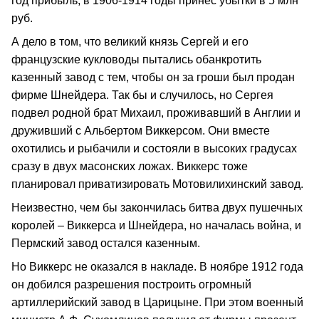
год прибыль, в 1906-1914 годы принес убытки в 5 млн
руб.
А дело в том, что великий князь Сергей и его
французские кукловоды пытались обанкротить
казенный завод с тем, чтобы он за гроши был продан
фирме Шнейдера. Так бы и случилось, но Сергея
подвел родной брат Михаил, проживавший в Англии и
друживший с Альбертом Виккерсом. Они вместе
охотились и рыбачили и состояли в высоких градусах
сразу в двух масонских ложах. Виккерс тоже
планировал приватизировать Мотовилихинский завод.
Неизвестно, чем бы закончилась битва двух пушечных
королей – Виккерса и Шнейдера, но началась война, и
Пермский завод остался казенным.
Но Виккерс не оказался в накладе. В ноябре 1912 года
он добился разрешения построить огромный
артиллерийский завод в Царицыне. При этом военный