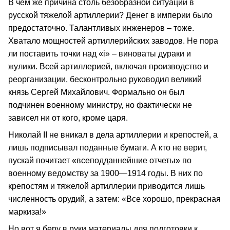
В чем же причина столь безобразной ситуации в
русской тяжелой артиллерии? Денег в империи было
предостаточно. Талантливых инженеров – тоже.
Хватало мощностей артиллерийских заводов. Не пора
ли поставить точки над «i» – виноваты дураки и
жулики. Всей артиллерией, включая производство и
реорганизации, бесконтрольно руководил великий
князь Сергей Михайлович. Формально он был
подчинен военному министру, но фактически не
зависел ни от кого, кроме царя.
Николай II не вникал в дела артиллерии и крепостей, а
лишь подписывал поданные бумаги. А кто не верит,
пускай почитает «всеподданнейшие отчеты» по
военному ведомству за 1900—1914 годы. В них по
крепостям и тяжелой артиллерии приводится лишь
численность орудий, а затем: «Все хорошо, прекрасная
маркиза!»
Но вот я беру в руки материалы для подготовки к