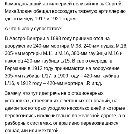
Командовавший артиллерией великий князь Сергей
Михайлович обещал воссоздать тяжелую артиллерию
где-то между 1917 и 1921 годом.
А что было у супостатов?
В Австро-Венгрии в 1898 году принимаются на
вооружение 240-мм мортира М.98, 240-мм пушка М.16,
305-мм мортиры М.11 и М.16, 380-мм гаубицы М.16 и
наконец 420-мм гаубица L/15. В свою очередь, в
Германии в 1912 году принимаются на вооружение
305-мм гаубицы L/17, в 1909 году – 420-мм гаубица
L/16, в 1912 году – 420-мм мортира I.R и т.д.
Замечу, что тут идет речь не о стационарных
установках, стрелявших с бетонных оснований, на
демонтаж которых уходило несколько дней и которые
перевозились исключительно по железной дороге, а о
разборных системах, оперативно перевозившихся
лошадьми или мехтягой.