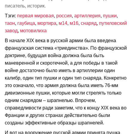
писатель, историк.
Тэги:
первая мировая
,
россия
,
артиллерия
,
пушки
,
таон
,
гаубица
,
мортира
,
м14
,
м16
,
снаряд
,
путиловский
завод
,
мотовилиха
В начале XIX века в русской армии была введена
французская система «триединства». По французской
доктрине, будущая война должна была быть
маневренной и скоротечной, а для победы в такой
войне достаточно было иметь в артиллерии один
калибр, один тип пушки и один тип снаряда. Конкретно
это означало, что армия должна была иметь 76-мм
дивизионные пушки, которые могли стрелять только
одним снарядом – шрапнелью. Впрочем,
справедливости ради заметим, что к концу XIX века во
Франции и других странах действительно были
созданы эффективные образцы шрапнелей.
И вот на вооружение русской армии принята пушка