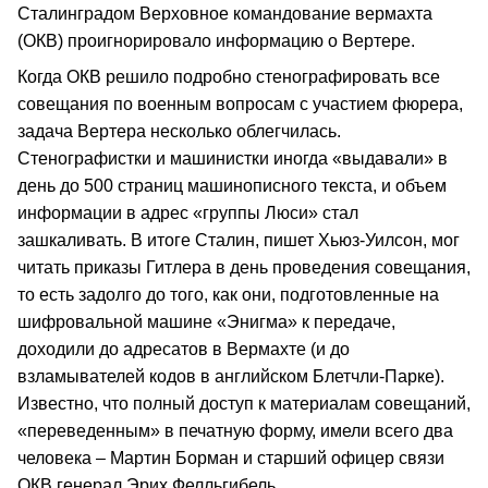
Сталинградом Верховное командование вермахта
(ОКВ) проигнорировало информацию о Вертере.
Когда ОКВ решило подробно стенографировать все
совещания по военным вопросам с участием фюрера,
задача Вертера несколько облегчилась.
Стенографистки и машинистки иногда «выдавали» в
день до 500 страниц машинописного текста, и объем
информации в адрес «группы Люси» стал
зашкаливать. В итоге Сталин, пишет Хьюз-Уилсон, мог
читать приказы Гитлера в день проведения совещания,
то есть задолго до того, как они, подготовленные на
шифровальной машине «Энигма» к передаче,
доходили до адресатов в Вермахте (и до
взламывателей кодов в английском Блетчли-Парке).
Известно, что полный доступ к материалам совещаний,
«переведенным» в печатную форму, имели всего два
человека – Мартин Борман и старший офицер связи
ОКВ генерал Эрих Фелльгибель.