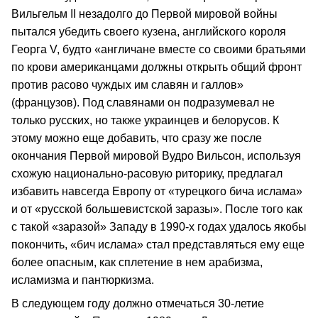
Вильгельм II незадолго до Первой мировой войны
пытался убедить своего кузена, английского короля
Георга V, будто «англичане вместе со своими братьями
по крови американцами должны открыть общий фронт
против расово чуждых им славян и галлов»
(французов). Под славянами он подразумевал не
только русских, но также украинцев и белорусов. К
этому можно еще добавить, что сразу же после
окончания Первой мировой Вудро Вильсон, используя
схожую национально‑расовую риторику, предлагал
избавить навсегда Европу от «турецкого бича ислама»
и от «русской большевистской заразы». После того как
с такой «заразой» Западу в 1990‑х годах удалось якобы
покончить, «бич ислама» стал представляться ему еще
более опасным, как сплетение в нем арабизма,
исламизма и пантюркизма.
В следующем году должно отмечаться 30‑летие