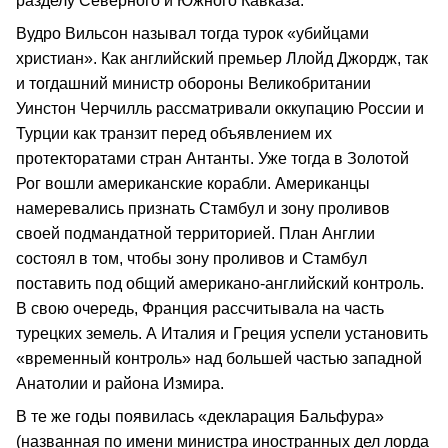
разделу Северного и Южного Кавказа.
Вудро Вильсон называл тогда турок «убийцами
христиан». Как английский премьер Ллойд Джордж, так
и тогдашний министр обороны Великобритании
Уинстон Черчилль рассматривали оккупацию России и
Турции как транзит перед объявлением их
протекторатами стран Антанты. Уже тогда в Золотой
Рог вошли американские корабли. Американцы
намеревались признать Стамбул и зону проливов
своей подмандатной территорией. План Англии
состоял в том, чтобы зону проливов и Стамбул
поставить под общий американо‑английский контроль.
В свою очередь, Франция рассчитывала на часть
турецких земель. А Италия и Греция успели установить
«временный контроль» над большей частью западной
Анатолии и района Измира.
В те же годы появилась «декларация Бальфура»
(названная по имени министра иностранных дел лорда