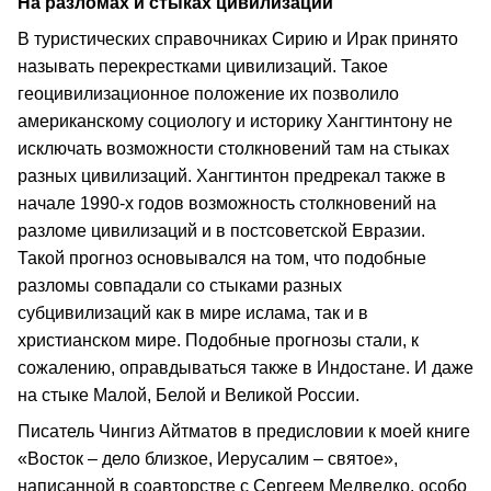
На разломах и стыках цивилизаций
В туристических справочниках Сирию и Ирак принято
называть перекрестками цивилизаций. Такое
геоцивилизационное положение их позволило
американскому социологу и историку Хангтинтону не
исключать возможности столкновений там на стыках
разных цивилизаций. Хангтинтон предрекал также в
начале 1990‑х годов возможность столкновений на
разломе цивилизаций и в постсоветской Евразии.
Такой прогноз основывался на том, что подобные
разломы совпадали со стыками разных
субцивилизаций как в мире ислама, так и в
христианском мире. Подобные прогнозы стали, к
сожалению, оправдываться также в Индостане. И даже
на стыке Малой, Белой и Великой России.
Писатель Чингиз Айтматов в предисловии к моей книге
«Восток – дело близкое, Иерусалим – святое»,
написанной в соавторстве с Сергеем Медведко, особо