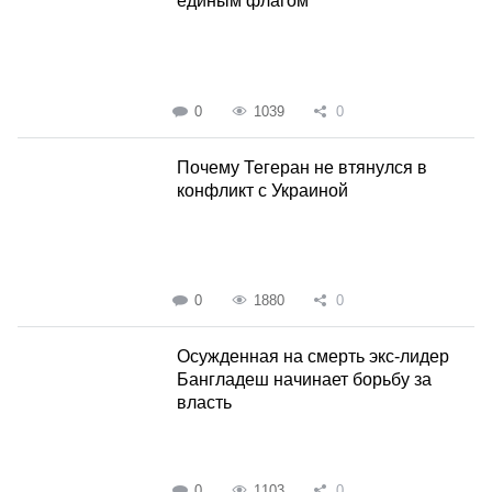
единым флагом
0
1039
0
Почему Тегеран не втянулся в
конфликт с Украиной
0
1880
0
Осужденная на смерть экс-лидер
Бангладеш начинает борьбу за
власть
0
1103
0