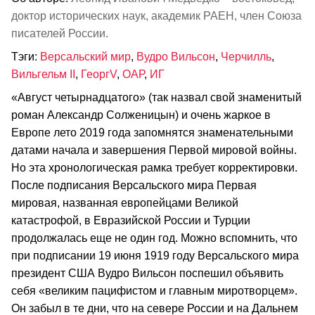
доктор исторических наук, академик РАЕН, член Союза
писателей России.
Тэги:
Версальский мир
,
Вудро Вильсон
,
Черчилль
,
Вильгельм II
,
ГеоргV
,
ОАР
,
ИГ
«Август четырнадцатого» (так назвал свой знаменитый
роман Александр Солженицын) и очень жаркое в
Европе лето 2019 года запомнятся знаменательными
датами начала и завершения Первой мировой войны.
Но эта хронологическая рамка требует корректировки.
После подписания Версальского мира Первая
мировая, названная европейцами Великой
катастрофой, в Евразийской России и Турции
продолжалась еще не один год. Можно вспомнить, что
при подписании 19 июня 1919 году Версальского мира
президент США Вудро Вильсон поспешил объявить
себя «великим пацифистом и главным миротворцем».
Он забыл в те дни, что на севере России и на Дальнем