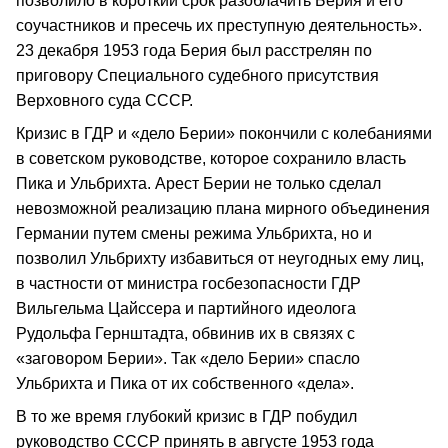
позволило в короткий срок разоблачить Берия и его
соучастников и пресечь их преступную деятельность».
23 декабря 1953 года Берия был расстрелян по
приговору Специального судебного присутствия
Верховного суда СССР.
Кризис в ГДР и «дело Берии» покончили с колебаниями
в советском руководстве, которое сохранило власть
Пика и Ульбрихта. Арест Берии не только сделал
невозможной реализацию плана мирного объединения
Германии путем смены режима Ульбрихта, но и
позволил Ульбрихту избавиться от неугодных ему лиц,
в частности от министра госбезопасности ГДР
Вильгельма Цайссера и партийного идеолога
Рудольфа Гернштадта, обвинив их в связях с
«заговором Берии». Так «дело Берии» спасло
Ульбрихта и Пика от их собственного «дела».
В то же время глубокий кризис в ГДР побудил
руководство СССР принять в августе 1953 года