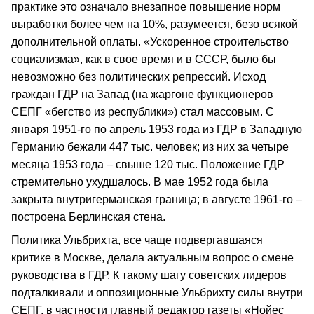
практике это означало внезапное повышение норм
выработки более чем на 10%, разумеется, безо всякой
дополнительной оплаты. «Ускоренное строительство
социализма», как в свое время и в СССР, было бы
невозможно без политических репрессий. Исход
граждан ГДР на Запад (на жаргоне функционеров
СЕПГ «бегство из республики») стал массовым. С
января 1951-го по апрель 1953 года из ГДР в Западную
Германию бежали 447 тыс. человек; из них за четыре
месяца 1953 года – свыше 120 тыс. Положение ГДР
стремительно ухудшалось. В мае 1952 года была
закрыта внутригерманская граница; в августе 1961-го –
построена Берлинская стена.
Политика Ульбрихта, все чаще подвергавшаяся
критике в Москве, делала актуальным вопрос о смене
руководства в ГДР. К такому шагу советских лидеров
подталкивали и оппозиционные Ульбрихту силы внутри
СЕПГ, в частности главный редактор газеты «Нойес