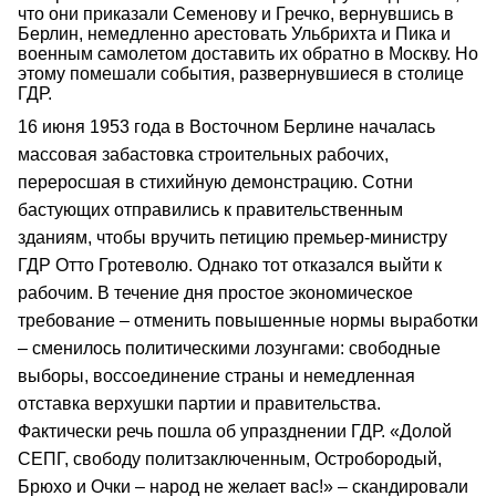
что они приказали Семенову и Гречко, вернувшись в
Берлин, немедленно арестовать Ульбрихта и Пика и
военным самолетом доставить их обратно в Москву. Но
этому помешали события, развернувшиеся в столице
ГДР.
16 июня 1953 года в Восточном Берлине началась
массовая забастовка строительных рабочих,
переросшая в стихийную демонстрацию. Сотни
бастующих отправились к правительственным
зданиям, чтобы вручить петицию премьер-министру
ГДР Отто Гротеволю. Однако тот отказался выйти к
рабочим. В течение дня простое экономическое
требование – отменить повышенные нормы выработки
– сменилось политическими лозунгами: свободные
выборы, воссоединение страны и немедленная
отставка верхушки партии и правительства.
Фактически речь пошла об упразднении ГДР. «Долой
СЕПГ, свободу политзаключенным, Остробородый,
Брюхо и Очки – народ не желает вас!» – скандировали