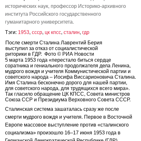
исторических наук, профессор Историко-архивного
института Российского государственного
гуманитарного университета.
Тэги:
1953
,
ссср
,
цк кпсс
,
сталин
,
гдр
После смерти Сталина Лаврентий Берия
выступил за отказ от социалистической
риторики в ГДР. Фото © РИА Новости
5 марта 1953 года «перестало биться сердце
соратника и гениального продолжателя дела Ленина,
мудрого вождя и учителя Коммунистической партии и
советского народа – Иосифа Виссарионовича Сталина.
Имя Сталина бесконечно дорого для нашей партии,
для советского народа, для трудящихся всего мира».
Так гласило обращение ЦК КПСС, Совета министров
Союза ССР и Президиума Верховного Совета СССР.
Сталинская система зашаталась сразу же после
смерти мудрого вождя и учителя. Первое в Восточной
Европе массовое выступление против «сталинского
социализма» произошло 16–17 июня 1953 года в
Германской Демократической Республике (ГДР),