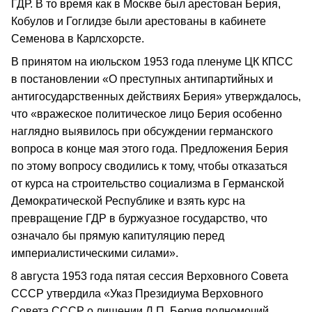
ГДР. В то время как в Москве был арестован Берия,
Кобулов и Гоглидзе были арестованы в кабинете
Семенова в Карлсхорсте.
В принятом на июльском 1953 года пленуме ЦК КПСС
в постановлении «О преступных антипартийных и
антигосударственных действиях Берия» утверждалось,
что «вражеское политическое лицо Берия особенно
наглядно выявилось при обсуждении германского
вопроса в конце мая этого года. Предложения Берия
по этому вопросу сводились к тому, чтобы отказаться
от курса на строительство социализма в Германской
Демократической Республике и взять курс на
превращение ГДР в буржуазное государство, что
означало бы прямую капитуляцию перед
империалистическими силами».
8 августа 1953 года пятая сессия Верховного Совета
СССР утвердила «Указ Президиума Верховного
Совета СССР о лишении Л.П. Берия полномочий