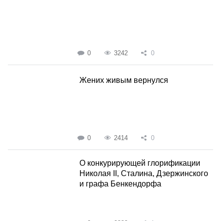
0
3242
0
Жених живым вернулся
0
2414
0
О конкурирующей глорификации
Николая II, Сталина, Дзержинского
и графа Бенкендорфа