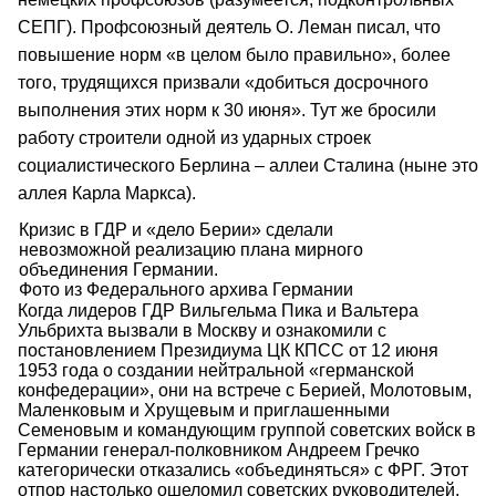
СЕПГ). Профсоюзный деятель О. Леман писал, что
повышение норм «в целом было правильно», более
того, трудящихся призвали «добиться досрочного
выполнения этих норм к 30 июня». Тут же бросили
работу строители одной из ударных строек
социалистического Берлина – аллеи Сталина (ныне это
аллея Карла Маркса).
Кризис в ГДР и «дело Берии» сделали
невозможной реализацию плана мирного
объединения Германии.
Фото из Федерального архива Германии
Когда лидеров ГДР Вильгельма Пика и Вальтера
Ульбрихта вызвали в Москву и ознакомили с
постановлением Президиума ЦК КПСС от 12 июня
1953 года о создании нейтральной «германской
конфедерации», они на встрече с Берией, Молотовым,
Маленковым и Хрущевым и приглашенными
Семеновым и командующим группой советских войск в
Германии генерал-полковником Андреем Гречко
категорически отказались «объединяться» с ФРГ. Этот
отпор настолько ошеломил советских руководителей,