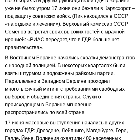
Но Ульбрихта и других руководителей ГДР в Берлине
уже не было: утром 17 июня они бежали в Карлсхорст –
под защиту советских войск. (Пик находился в СССР
«на отдыхе и лечении»). Верховный комиссар СССР
Семенов встретил своих высоких гостей с мрачной
иронией: «РИАС передает, что в ГДР больше нет
правительства».
В Восточном Берлине начались схватки демонстрантов
с народной полицией. В некоторых кварталах были
взяты штурмом и подожжены райкомы партии.
Параллельно в Западном Берлине проходил
многотысячный митинг с требованиями свободных
выборов и объединения страны. Слухи о
происходящем в Берлине мгновенно
распространились по всей стране.
17 июня массовые выступления начались в других
городах ГДР: Дрездене, Лейпциге, Магдебурге, Гере,
Галле, Йене. Волнения охватили 400 населенных