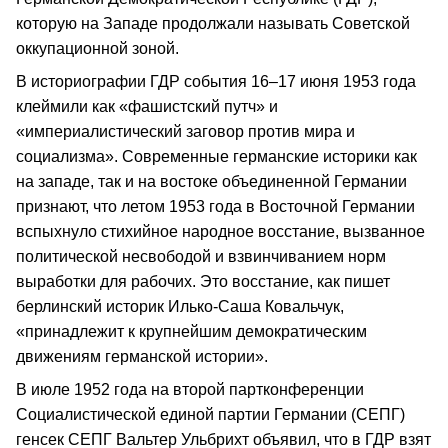
которую на Западе продолжали называть Советской
оккупационной зоной.
В историографии ГДР события 16–17 июня 1953 года
клеймили как «фашистский путч» и
«империалистический заговор против мира и
социализма». Современные германские историки как
на западе, так и на востоке объединенной Германии
признают, что летом 1953 года в Восточной Германии
вспыхнуло стихийное народное восстание, вызванное
политической несвободой и взвинчиванием норм
выработки для рабочих. Это восстание, как пишет
берлинский историк Илько-Саша Ковальчук,
«принадлежит к крупнейшим демократическим
движениям германской истории».
В июле 1952 года на второй партконференции
Социалистической единой партии Германии (СЕПГ)
генсек СЕПГ Вальтер Ульбрихт объявил, что в ГДР взят