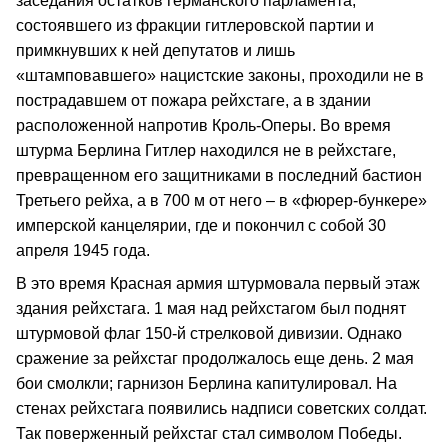
заседания остатков германского парламента,
состоявшего из фракции гитлеровской партии и
примкнувших к ней депутатов и лишь
«штамповавшего» нацистские законы, проходили не в
пострадавшем от пожара рейхстаге, а в здании
расположенной напротив Кроль-Оперы. Во время
штурма Берлина Гитлер находился не в рейхстаге,
превращенном его защитниками в последний бастион
Третьего рейха, а в 700 м от него – в «фюрер-бункере»
имперской канцелярии, где и покончил с собой 30
апреля 1945 года.
В это время Красная армия штурмовала первый этаж
здания рейхстага. 1 мая над рейхстагом был поднят
штурмовой флаг 150-й стрелковой дивизии. Однако
сражение за рейхстаг продолжалось еще день. 2 мая
бои смолкли; гарнизон Берлина капитулировал. На
стенах рейхстага появились надписи советских солдат.
Так поверженный рейхстаг стал символом Победы.