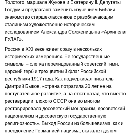
Толстого, маршала Жукова и Екатерину II. Депутаты
Госдумы предлагают заменить изучением Библии
знакомство старшеклассников с разоблачающим
сталинизм художественно-историческим
исследованием Александра Солженицына «Архипелаг
ГУЛАГ».
Россия в ХХI веке живет сразу в нескольких
исторических измерениях. Ее государственные
символы – слегка перелицованный советский гимн,
царский герб и трехцветный флаг Российской
республики 1917 года. Как подчеркивал писатель
Дмитрий Быков, «страна потратила 20 лет не на
поступательное развитие, а на откат назад, что вместо
реставрации плохого СССР она во многом
реставрировала досоветский монархизм, досоветский
национализм и досоветскую государственную
религиозность». Выход России из большевизма, как и
преодоление Германией нацизма, оказался делом