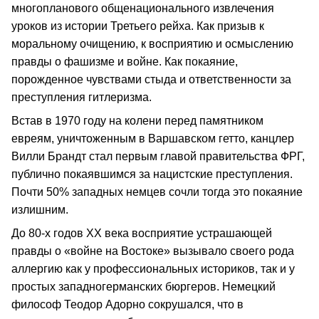
многопланового общенационального извлечения
уроков из истории Третьего рейха. Как призыв к
моральному очищению, к восприятию и осмыслению
правды о фашизме и войне. Как покаяние,
порожденное чувствами стыда и ответственности за
преступления гитлеризма.
Встав в 1970 году на колени перед памятником
евреям, уничтоженным в Варшавском гетто, канцлер
Вилли Брандт стал первым главой правительства ФРГ,
публично покаявшимся за нацистские преступления.
Почти 50% западных немцев сочли тогда это покаяние
излишним.
До 80-х годов ХХ века восприятие устрашающей
правды о «войне на Востоке» вызывало своего рода
аллергию как у профессиональных историков, так и у
простых западногерманских бюргеров. Немецкий
философ Теодор Адорно сокрушался, что в