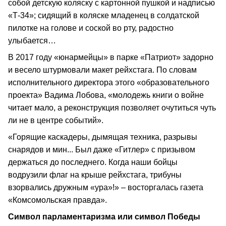
собой детскую коляску с картонной пушкой и надписью
«Т-34»; сидящий в коляске младенец в солдатской
пилотке на голове и соской во рту, радостно
улыбается…
В 2017 году «юнармейцы» в парке «Патриот» задорно
и весело штурмовали макет рейхстага. По словам
исполнительного директора этого «образовательного
проекта» Вадима Лобова, «молодежь книги о войне
читает мало, а реконструкция позволяет очутиться чуть
ли не в центре событий».
«Горящие каскадеры, дымящая техника, разрывы
снарядов и мин... Был даже «Гитлер» с призывом
держаться до последнего. Когда наши бойцы
водрузили флаг на крыше рейхстага, трибуны
взорвались дружным «ура»!» – восторгалась газета
«Комсомольская правда».
Символ парламентаризма или символ Победы