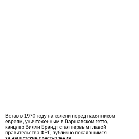
Встав в 1970 году на колени перед памятником
евреям, уничтоженным в Варшавском гетто,
канцлер Вилли Брандт стал первым главой
правительства ФРГ, публично покаявшимся
за нацистские преступления.