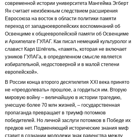
современной истории университета Мангейма Эгберт
Ян считает неизбежным следствием расширения
Евросоюза на восток в области политики памяти
переход от западноевропейских воспоминаний об
Освенциме к общеевропейской памяти об Освенциме
и Архипелаге ГУЛАГ. Как писал немецкий культуролог и
славист Карл Шлёгель, «память, которая не включает
узников ГУЛАГа, в определенном смысле является
избирательной, недостоверной и в малой степени
европейской».
В России конца второго десятилетия ХХI века принято
не «преодолевать» прошлое, а гордиться им. Вторую
мировую войну – величайшую в истории трагедию,
унесшую более 70 млн жизней, – государственная
пропаганда превращает в триумф потомков
победителей. Но личной заслуги потомков в Победе их
предков нет. Подменяющий исторические знания миф
ставит в сознании молодежи знак равенства между