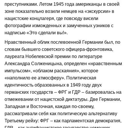
преступниками. Летом 1945 года американцы в своей
зоне показательно возили немцев на «экскурсии» в
нацистские концлагеря, где повсюду висели
фотографии изможденных и замученных узников с
надписью «Это сделали вы!».
Нравственный облик послевоенной Германии был, по
словам бывшего советского офицера-фронтовика,
лауреата Нобелевской премии по литературе
Александра Солженицына, определен «нравственным
импульсом», «облаком раскаяния», которое
«наполнило ее атмосферу». Политическая
идентичность образованных в 1949 году двух
германских государств – ФРГ и ГДР – базировалась на
отмежевании от нацистской диктатуры. Две Германии,
Западная и Восточная, каждая по-своему,
рассматривали себя как политическую альтернативу
Третьему рейху: ФРГ – как парламентская демократия,
ГДР – как антифашистское государство немецких