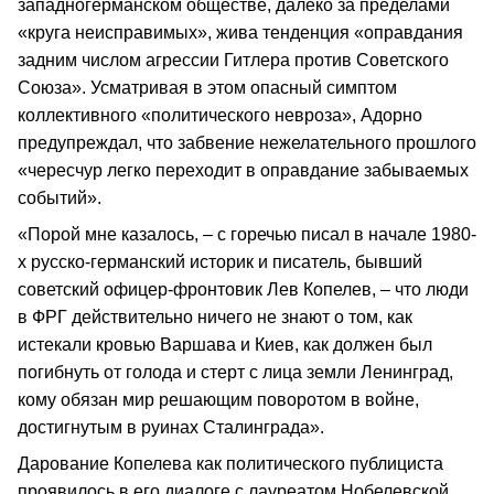
западногерманском обществе, далеко за пределами
«круга неисправимых», жива тенденция «оправдания
задним числом агрессии Гитлера против Советского
Союза». Усматривая в этом опасный симптом
коллективного «политического невроза», Адорно
предупреждал, что забвение нежелательного прошлого
«чересчур легко переходит в оправдание забываемых
событий».
«Порой мне казалось, – с горечью писал в начале 1980-
х русско-германский историк и писатель, бывший
советский офицер-фронтовик Лев Копелев, – что люди
в ФРГ действительно ничего не знают о том, как
истекали кровью Варшава и Киев, как должен был
погибнуть от голода и стерт с лица земли Ленинград,
кому обязан мир решающим поворотом в войне,
достигнутым в руинах Сталинграда».
Дарование Копелева как политического публициста
проявилось в его диалоге с лауреатом Нобелевской