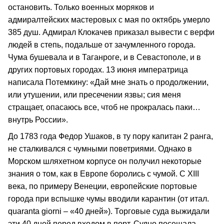
остановить. Только военных моряков и
адмиралтейских мастеровых с мая по октябрь умерло
385 душ. Адмирал Клокачев приказал вывести с верфи
людей в степь, подальше от зачумленного города.
Чума бушевала и в Таганроге, и в Севастополе, и в
других портовых городах. 13 июня императрица
написала Потемкину: «Дай мне знать о продолжении,
или утушении, или пресечении язвы; сия меня
стращает, опасаюсь все, чтоб не прокралась паки…
внутрь России».
До 1783 года Федор Ушаков, в ту пору капитан 2 ранга,
не сталкивался с чумными поветриями. Однако в
Морском шляхетном корпусе он получил некоторые
знания о том, как в Европе боролись с чумой. С XIII
века, по примеру Венеции, европейские портовые
города при вспышке чумы вводили карантин (от итал.
quaranta giorni – «40 дней»). Торговые суда выжидали
эти 40 дней перед входом в порт. Судно посещала