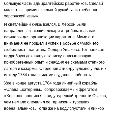
большую часть адмиралтейских работников. Сделай
милость… примись сильной рукой за истребление
херсонской язвы».
И светлейший князь взялся. В Херсон были
направлены знающие лекари и требовательные
офицеры для организации карантина. Мимо его
внимания не прошел и успех в борьбе с чумой его
любимчика – капитана Федора Ушакова. Тот написал
подробную докладную записку, описывающую
приобретенный опыт, и снабдил ее схемами степного
лагеря и казармы. Сведения эти скрупулезно учли, и к
исходу 1784 года эпидемию удалось побороть.
Уже в конце августа 1784 года линейный корабль
«Слава Екатерины», сопровождаемый фрегатом
«Херсон», появился в виду турецкой крепости Очаков,
чем немало опечалил ее гарнизон и турецких
военачальников. Тогда же на воду спустили и линкор