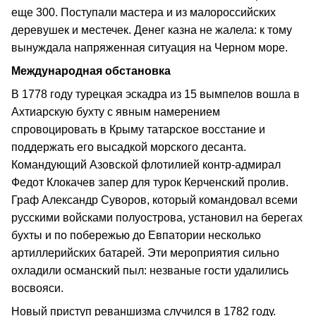
еще 300. Поступали мастера и из малороссийских
деревушек и местечек. Денег казна не жалела: к тому
вынуждала напряженная ситуация на Черном море.
Международная обстановка
В 1778 году турецкая эскадра из 15 вымпелов вошла в
Ахтиарскую бухту с явным намерением
спровоцировать в Крыму татарское восстание и
поддержать его высадкой морского десанта.
Командующий Азовской флотилией контр-адмирал
Федот Клокачев запер для турок Керченский пролив.
Граф Александр Суворов, который командовал всеми
русскими войсками полуострова, установил на берегах
бухты и по побережью до Евпатории несколько
артиллерийских батарей. Эти мероприятия сильно
охладили османский пыл: незваные гости удалились
восвояси.
Новый приступ реваншизма случился в 1782 году.