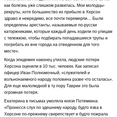
как болезнь уже слишком развилась. Мои молодцы-
рекруты, хотя большинство их прибыло в Херсон
здраво и невредимо, все почти перемерли… Были
определены арестанты, называемые по-русски
каторжниками, которые каждый день ходили по улицам
с тележкою, чтобы подбирать попадавшиеся трупы и
погребать их вне города на отведенном для того
месте».
Когда эпидемия наконец утихла, людские потери
Херсона оценили в 10 тыс. человек. Как записал
офицер Иван Полномочный, «служителей и
вольнонаемного народу половина разве что осталась».
Для еще малолюдной в ту пору Таврии это была
огромная потеря.
Екатерина в письмах умоляла князя Потемкина:
«Пронесся слух по здешнему народу, будто язва в
Херсоне по-прежнему свирепствует и будто пожрала