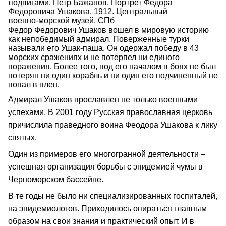
подвигами. Петр Бажанов. Портрет Федора
Федоровича Ушакова. 1912. Центральный
военно-морской музей, СПб
Федор Федорович Ушаков вошел в мировую историю
как непобедимый адмирал. Поверженные турки
называли его Ушак-паша. Он одержал победу в 43
морских сражениях и не потерпел ни единого
поражения. Более того, под его началом в боях не был
потерян ни один корабль и ни один его подчиненный не
попал в плен.
Адмирал Ушаков прославлен не только военными
успехами. В 2001 году Русская православная церковь
причислила праведного воина Феодора Ушакова к лику
святых.
Один из примеров его многогранной деятельности –
успешная организация борьбы с эпидемией чумы в
Черноморском бассейне.
В те годы не было ни специализированных госпиталей,
на эпидемиологов. Приходилось опираться главным
образом на свои знания и практический опыт. И в