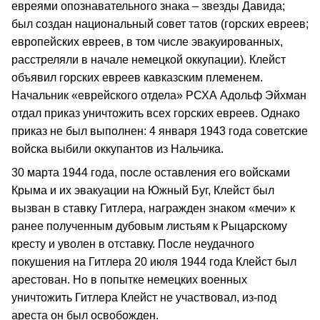
евреями опознавательного знака – звезды Давида;
был создан национальный совет татов (горских евреев;
европейских евреев, в том числе эвакуированных,
расстреляли в начале немецкой оккупации). Клейст
объявил горских евреев кавказским племенем.
Начальник «еврейского отдела» РСХА Адольф Эйхман
отдал приказ уничтожить всех горских евреев. Однако
приказ не был выполнен: 4 января 1943 года советские
войска выбили оккупантов из Нальчика.
30 марта 1944 года, после оставления его войсками
Крыма и их эвакуации на Южный Буг, Клейст был
вызван в ставку Гитлера, награжден знаком «мечи» к
ранее полученным дубовым листьям к Рыцарскому
кресту и уволен в отставку. После неудачного
покушения на Гитлера 20 июля 1944 года Клейст был
арестован. Но в попытке немецких военных
уничтожить Гитлера Клейст не участвовал, из-под
ареста он был освобожден.