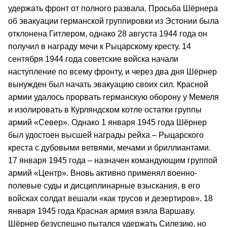
удержать фронт от полного развала. Просьба Шёрнера
об эвакуации германской группировки из Эстонии была
отклонена Гитлером, однако 28 августа 1944 года он
получил в награду мечи к Рыцарскому кресту. 14
сентября 1944 года советские войска начали
наступление по всему фронту, и через два дня Шёрнер
вынужден был начать эвакуацию своих сил. Красной
армии удалось прорвать германскую оборону у Мемеля
и изолировать в Курляндском котле остатки группы
армий «Север». Однако 1 января 1945 года Шёрнер
был удостоен высшей награды рейха – Рыцарского
креста с дубовыми ветвями, мечами и бриллиантами.
17 января 1945 года – назначен командующим группой
армий «Центр». Вновь активно применял военно-
полевые суды и дисциплинарные взыскания, в его
войсках солдат вешали «как трусов и дезертиров». 18
января 1945 года Красная армия взяла Варшаву.
Шёрнер безуспешно пытался удержать Силезию, но