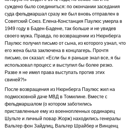
суждено было соединиться: по окончании заседания
суда фельдмаршал сразу же был вновь отправлен в
Советский Союз. Елена-Констанция Паулюс умерла в
1949 году в Баден-Бадене, так больше и не увидев
своего мужа. Правда, по возвращении из Нюрнберга
Паулюс получил письмо от сына, из которого узнал, что
его жена была заключена в концлагерь. Прочтя
письмо, он сказал: «Если бы я раньше знал все, я бы
использовал процесс и выступил бы более резко.
Разве я не имел права выступать против этих
свиней?!»
После возвращения из Нюрнберга Паулюс жил на
подмосковной даче МВД в Томилине. Вместе с
фельдмаршалом (о котором заботились
приставленные ему из военнопленных ординарец
Шульте и личный повар Жорж) находились генералы
Вальтер фон Зайдлиц, Вальтер Шрайбер и Винценц