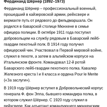
Фердинанд Шёрнер (1892–1973)
Фердинанд Шёрнер – профессиональный военный,
прошедший в кайзеровской армии, рейхсвере и
вермахте путь от рядового до фельдмаршала. Он
родился в баварской столице Мюнхене в семье
офицера полиции. В октябре 1911 года поступил
добровольцем на службу рядовым в Баварский лейб-
гвардии пехотный полк. В 1914 году получил
офицерский чин. Участвовал в Первой мировой войне,
служил в пехоте, а затем в альпийском корпусе на
Итальянском фронте. Командовал 12-й ротой
Баварского лейб-гвардии пехотного полка. Кавалер
Железного креста I и II класса и ордена Pour le Merite
(«За заслуги»).
В 1919 году Шёрнер вступил в Добровольческий корпус
генерала Ф. фон Эппа, бывшего командира полка, в
котором служил Шёрнер. С 1920 году служил в
рейхсвере. Как адъютант командующего мюнхенским