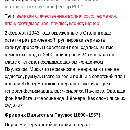
исторических наук, профессор РГГУ.
Тэги:
великая отечественная война
,
ссср
,
германия
,
плен
,
фельдмаршал
,
паулюс
,
клейст
,
шрнер
2 февраля 1943 года окруженные в Сталинграде
остатки разгромленной группировки вермахта
капитулировали. В советский плен сдались 91 тыс.
немецких солдат, 2500 офицеров и 24 генерала во
главе с генерал-фельдмаршалом Фридрихом
Паулюсом. Миф, что германские генералы в плен не
сдаются, рухнул. Всего за годы войны в советский плен
попали 376 германских генералов, включая трех
генерал-фельдмаршалов: Фридриха Паулюса, Эвальда
фон Клейста и Фердинанда Шёрнера. Как сложились их
судьбы?
Фридрих Вильгельм Паулюс (1890–1957)
Первым в германской истории генерал-