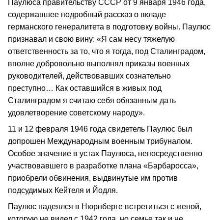
Паулюса правительству СССР от 9 января 1946 года,
содержавшее подробный рассказ о вкладе
германского генералитета в подготовку войны. Паулюс
признавал и свою вину: «Я сам несу тяжелую
ответственность за то, что я тогда, под Сталинградом,
вполне добровольно выполнял приказы военных
руководителей, действовавших сознательно
преступно… Как оставшийся в живых под
Сталинградом я считаю себя обязанным дать
удовлетворение советскому народу».
11 и 12 февраля 1946 года свидетель Паулюс был
допрошен Международным военным трибуналом.
Особое значение в устах Паулюса, непосредственно
участвовавшего в разработке плана «Барбаросса»,
приобрели обвинения, выдвинутые им против
подсудимых Кейтеля и Йодля.
Паулюс надеялся в Нюрнберге встретиться с женой,
которую не видел с 1942 года, но семье так и не