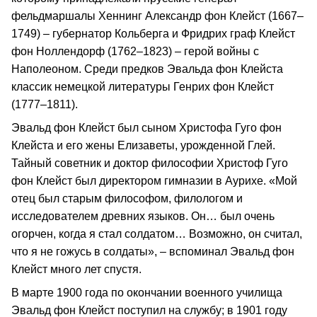
фельдмаршалы Хеннинг Александр фон Клейст (1667–
1749) – губернатор Кольберга и Фридрих граф Клейст
фон Ноллендорф (1762–1823) – герой войны с
Наполеоном. Среди предков Эвальда фон Клейста
классик немецкой литературы Генрих фон Клейст
(1777–1811).
Эвальд фон Клейст был сыном Христофа Гуго фон
Клейста и его жены Елизаветы, урожденной Глей.
Тайный советник и доктор философии Христоф Гуго
фон Клейст был директором гимназии в Аурихе. «Мой
отец был старым философом, филологом и
исследователем древних языков. Он… был очень
огорчен, когда я стал солдатом… Возможно, он считал,
что я не гожусь в солдаты», – вспоминал Эвальд фон
Клейст много лет спустя.
В марте 1900 года по окончании военного училища
Эвальд фон Клейст поступил на службу; в 1901 году