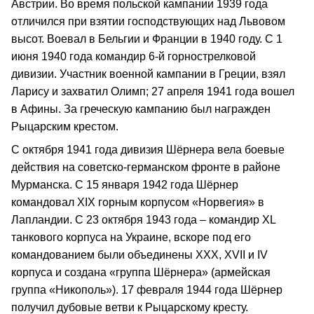
Австрии. Во время польской кампании 1939 года
отличился при взятии господствующих над Львовом
высот. Воевал в Бельгии и Франции в 1940 году. С 1
июня 1940 года командир 6-й горнострелковой
дивизии. Участник военной кампании в Греции, взял
Ларису и захватил Олимп; 27 апреля 1941 года вошел
в Афины. За греческую кампанию был награжден
Рыцарским крестом.
С октября 1941 года дивизия Шёрнера вела боевые
действия на советско-германском фронте в районе
Мурманска. С 15 января 1942 года Шёрнер
командовал ХIХ горным корпусом «Норвегия» в
Лапландии. С 23 октября 1943 года – командир XL
танкового корпуса на Украине, вскоре под его
командованием были объединены XXX, XVII и IV
корпуса и создана «группа Шёрнера» (армейская
группа «Никополь»). 17 февраля 1944 года Шёрнер
получил дубовые ветви к Рыцарскому кресту.