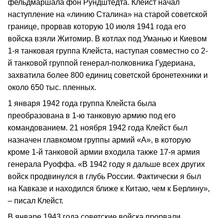
фельдмаршала фон Рундштедта. Клейст начал
наступление на «линию Сталина» на старой советской
границе, прорвав которую 10 июля 1941 года его
войска взяли Житомир. В котлах под Уманью и Киевом
1-я танковая группа Клейста, наступая совместно со 2-
й танковой группой генерал-полковника Гудериана,
захватила более 800 единиц советской бронетехники и
около 650 тыс. пленных.
1 января 1942 года группа Клейста была
преобразована в 1-ю танковую армию под его
командованием. 21 ноября 1942 года Клейст был
назначен главкомом группы армий «А», в которую
кроме 1-й танковой армии входила также 17-я армия
генерала Руоффа. «В 1942 году я дальше всех других
войск продвинулся в глубь России. Фактически я был
на Кавказе и находился ближе к Китаю, чем к Берлину»,
– писал Клейст.
В январе 1943 года советские войска прорвали