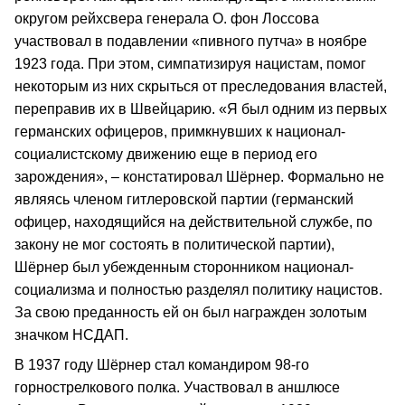
округом рейхсвера генерала О. фон Лоссова
участвовал в подавлении «пивного путча» в ноябре
1923 года. При этом, симпатизируя нацистам, помог
некоторым из них скрыться от преследования властей,
переправив их в Швейцарию. «Я был одним из первых
германских офицеров, примкнувших к национал-
социалистскому движению еще в период его
зарождения», – констатировал Шёрнер. Формально не
являясь членом гитлеровской партии (германский
офицер, находящийся на действительной службе, по
закону не мог состоять в политической партии),
Шёрнер был убежденным сторонником национал-
социализма и полностью разделял политику нацистов.
За свою преданность ей он был награжден золотым
значком НСДАП.
В 1937 году Шёрнер стал командиром 98-го
горнострелкового полка. Участвовал в аншлюсе