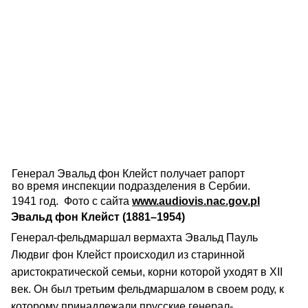
Генерал Эвальд фон Клейст получает рапорт
во время инспекции подразделения в Сербии.
1941 год. Фото с сайта
www.audiovis.nac.gov.pl
Эвальд фон Клейст (1881–1954)
Генерал-фельдмаршал вермахта Эвальд Пауль
Людвиг фон Клейст происходил из старинной
аристократической семьи, корни которой уходят в XII
век. Он был третьим фельдмаршалом в своем роду, к
которому принадлежали прусские генерал-