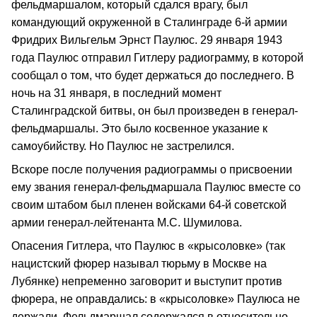
фельдмаршалом, который сдался врагу, был
командующий окруженной в Сталинграде 6-й армии
Фридрих Вильгельм Эрнст Паулюс. 29 января 1943
года Паулюс отправил Гитлеру радиограмму, в которой
сообщал о том, что будет держаться до последнего. В
ночь на 31 января, в последний момент
Сталинградской битвы, он был произведен в генерал-
фельдмаршалы. Это было косвенное указание к
самоубийству. Но Паулюс не застрелился.
Вскоре после получения радиограммы о присвоении
ему звания генерал-фельдмаршала Паулюс вместе со
своим штабом был пленен войсками 64-й советской
армии генерал-лейтенанта М.С. Шумилова.
Опасения Гитлера, что Паулюс в «крысоловке» (так
нацистский фюрер называл тюрьму в Москве на
Лубянке) непременно заговорит и выступит против
фюрера, не оправдались: в «крысоловке» Паулюса не
держали. Фельдмаршал содержался в относительно