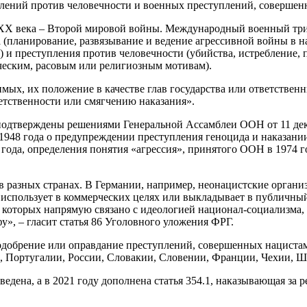
лений против человечности и военных преступлений, совершен
ХХ века – Второй мировой войны. Международный военный три
а (планирование, развязывание и ведение агрессивной войны в
 и преступления против человечности (убийства, истребление, 
ческим, расовым или религиозным мотивам).
мых, их положение в качестве глав государства или ответстве
етственности или смягчению наказания».
одтверждены решениями Генеральной Ассамблеи ООН от 11 дека
948 года о предупреждении преступления геноцида и наказании
 года, определения понятия «агрессия», принятого ООН в 1974 г
 в разных странах. В Германии, например, неонацистские орга
т, использует в коммерческих целях или выкладывает в публичн
которых напрямую связано с идеологией национал-социализма, 
», – гласит статья 86 Уголовного уложения ФРГ.
добрение или оправдание преступлений, совершенных нацистами
, Португалии, России, Словакии, Словении, Франции, Чехии, 
едена, а в 2021 году дополнена статья 354.1, наказывающая за 