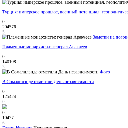
Турция: имперское прошлое, военный потенциал, геополитиче
0
204576
5
Заметки на погон
Пламенные монархисты: генерал Аракчеев
0
140108
3
Фото
В Сомалилэнде отметили День независимости
0
125424
0
0
10477
6
Газета
История
Интернет-версия