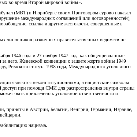
ных во время Второй мировой войны».
бунал (МВТ) в Нюрнберге своим Приговором сурово наказал
 нарушение международных соглашений или договоренностей),
порабощение, ссылка и другие жестокости, совершенные в
нных чиновников различных правительственных ведомств не
бря 1946 года и 27 ноября 1947 года как общепризнанные
 за него, Женевской конвенции о защите жертв войны 1949
оду, Римского статута 1998 года, Международного уголовного
низации являются неконституционными, а нацистские символы
ый доступ при помощи СМИ для распространения внутри страны
может быть привлечено к уголовной ответственности и
, приняты в Австрии, Бельгии, Венгрии, Германии, Израиле,
Швейцарии.
реабилитацию нацизма.