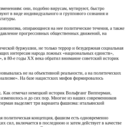
изменениям: они, подобно вирусам, мутируют, быстро
уют в виде индивидуального и группового сознания и
ктатуры.
шовинизма, опирающиеся на нее политические течения, а также
одавление прогрессивных общественных движений, на
ческой буржуазии, не только террор и безудержная социальная
ечащих интересам народа ложных «национальных единств»,
, в 80-е годы ХХ века обратил внимание советский историк
овывалась не на объективной реальности, а на политических
циализме». На базе нацистских мифов формировалось
х. Как отмечал немецкий историк Вольфганг Випперман,
 изменилось и до сих пор. Многие из наших современников
перман выделяет три варианта фашизма: итальянский
ая политическая концепция, фашизм есть одновременно
их сил, включается в последнюю и затем действует в качестве