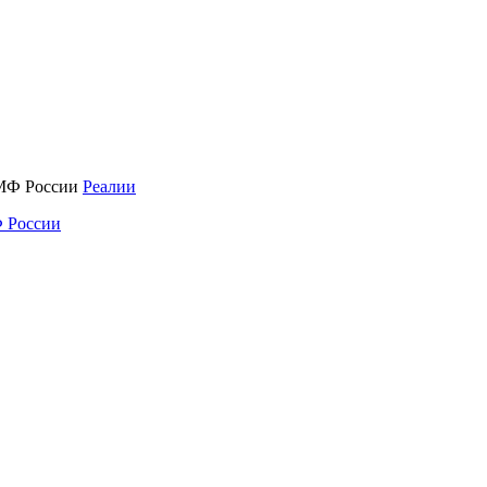
Реалии
 России