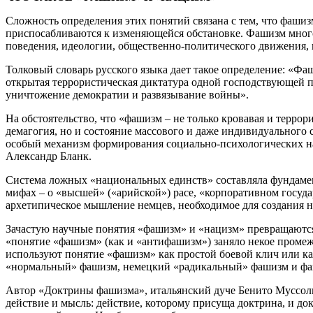
Сложность определения этих понятий связана с тем, что фаши
приспосабливаются к изменяющейся обстановке. Фашизм много
поведения, идеологии, общественно-политического движения, 
Толковый словарь русского языка дает такое определение: «Фа
открытая террористическая диктатура одной господствующей 
уничтожение демократии и развязывание войны».
На обстоятельство, что «фашизм – не только кровавая и терро
демагогия, но и состояние массового и даже индивидуального
особый механизм формирования социально-психологических на
Александр Бланк.
Система ложных «национальных единств» составляла фундамент
мифах – о «высшей» («арийской») расе, «корпоративном госуд
архетипическое мышление немцев, необходимое для создания 
Зачастую научные понятия «фашизм» и «нацизм» превращаются
«понятие «фашизм» (как и «антифашизм») заняло некое промеж
используют понятие «фашизм» как простой боевой клич или ка
«нормальный» фашизм, немецкий «радикальный» фашизм и фаш
Автор «Доктрины фашизма», итальянский дуче Бенито Муссолин
действие и мысль: действие, которому присуща доктрина, и док