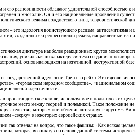
зм и его разновидности обладают удивительной способностью к 
гранен и многолик. Он и его национальные проявления существ
политического режима вождистского типа, террористической ди
шизм – это идеология воинствующего расизма, антисемитизма и 
партии, созданный ею репрессивный режим, направленный на п
ристическая диктатура наиболее реакционных кругов монополисти
 сознания, уникальная по характеру система создания противор
строений, основывающихся на негативной, деструктивной базе»
 государственной идеологии Третьего рейха. Эта идеология осн
арстве», «германском народном сообществе», «национальном со
национальной идентичности.
 в пропагандистское клише, используемое в политических целя
уточное место между теорией и полемикой. Такое положение не
к ругательство, которым они обмениваются друг с другом». Вип
изм «сверху» в некоторых европейских странах.
и так отвечал на вопрос, что такое фашизм: «Как всякая цельн
трина, которая, возникнув на основе данной системы историческ