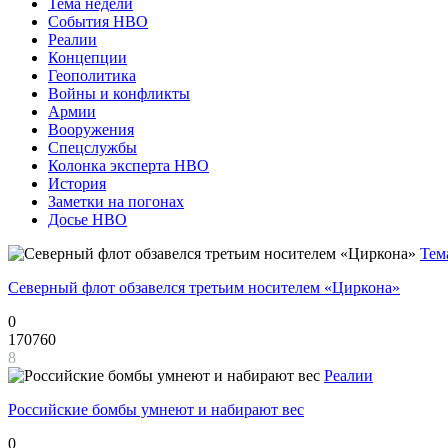
Тема недели
События НВО
Реалии
Концепции
Геополитика
Войны и конфликты
Армии
Вооружения
Спецслужбы
Колонка эксперта НВО
История
Заметки на погонах
Досье НВО
Тем
Северный флот обзавелся третьим носителем «Циркона»
0
170760
8
Реалии
Российские бомбы умнеют и набирают вес
0