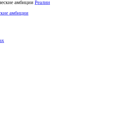
Реалии
ские амбиции
ах