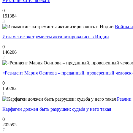
Никто не хотел воевать
0
151384
3
Войны и
Исламские экстремисты активизировались в Индии
0
146206
2
«Резидент Мария Осипова – преданный, проверенный человек
0
150282
1
Реалии
Карфаген должен быть разрушен: судьба у него такая
0
205595
7