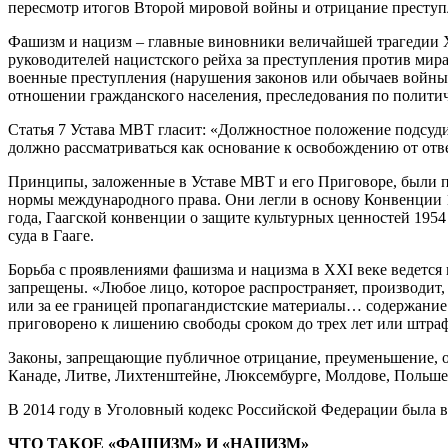
пересмотр итогов Второй мировой войны и отрицание преступ
Фашизм и нацизм – главные виновники величайшей трагедии 
руководителей нацистского рейха за преступления против мир
военные преступления (нарушения законов или обычаев войны)
отношении гражданского населения, преследования по полити
Статья 7 Устава МВТ гласит: «Должностное положение подсуди
должно рассматриваться как основание к освобождению от отв
Принципы, заложенные в Уставе МВТ и его Приговоре, были п
нормы международного права. Они легли в основу Конвенции 1
года, Гаагской конвенции о защите культурных ценностей 1954
суда в Гааге.
Борьба с проявлениями фашизма и нацизма в ХХI веке ведется
запрещены. «Любое лицо, которое распространяет, производи
или за ее границей пропагандистские материалы… содержание 
приговорено к лишению свободы сроком до трех лет или штрафу
Законы, запрещающие публичное отрицание, преуменьшение, о
Канаде, Литве, Лихтенштейне, Люксембурге, Молдове, Польше
В 2014 году в Уголовный кодекс Российской Федерации была вв
ЧТО ТАКОЕ «ФАШИЗМ» И «НАЦИЗМ»