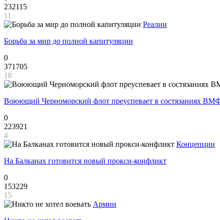
232115
11
Реалии
Борьба за мир до полной капитуляции
0
371705
18
Воюющий Черноморский флот преуспевает в состязаниях ВМФ
0
223921
4
Концепции
На Балканах готовится новый прокси-конфликт
0
153229
15
Армии