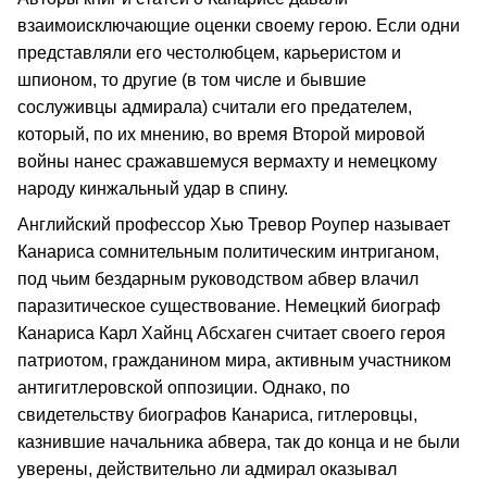
взаимоисключающие оценки своему герою. Если одни
представляли его честолюбцем, карьеристом и
шпионом, то другие (в том числе и бывшие
сослуживцы адмирала) считали его предателем,
который, по их мнению, во время Второй мировой
войны нанес сражавшемуся вермахту и немецкому
народу кинжальный удар в спину.
Английский профессор Хью Тревор Роупер называет
Канариса сомнительным политическим интриганом,
под чьим бездарным руководством абвер влачил
паразитическое существование. Немецкий биограф
Канариса Карл Хайнц Абсхаген считает своего героя
патриотом, гражданином мира, активным участником
антигитлеровской оппозиции. Однако, по
свидетельству биографов Канариса, гитлеровцы,
казнившие начальника абвера, так до конца и не были
уверены, действительно ли адмирал оказывал