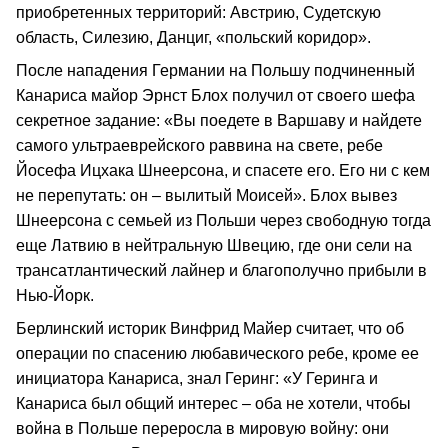
приобретенных территорий: Австрию, Судетскую
область, Силезию, Данциг, «польский коридор».
После нападения Германии на Польшу подчиненный
Канариса майор Эрнст Блох получил от своего шефа
секретное задание: «Вы поедете в Варшаву и найдете
самого ультраеврейского раввина на свете, ребе
Йосефа Ицхака Шнеерсона, и спасете его. Его ни с кем
не перепутать: он – вылитый Моисей». Блох вывез
Шнеерсона с семьей из Польши через свободную тогда
еще Латвию в нейтральную Швецию, где они сели на
трансатлантический лайнер и благополучно прибыли в
Нью-Йорк.
Берлинский историк Винфрид Майер считает, что об
операции по спасению любавического ребе, кроме ее
инициатора Канариса, знал Геринг: «У Геринга и
Канариса был общий интерес – оба не хотели, чтобы
война в Польше переросла в мировую войну: они