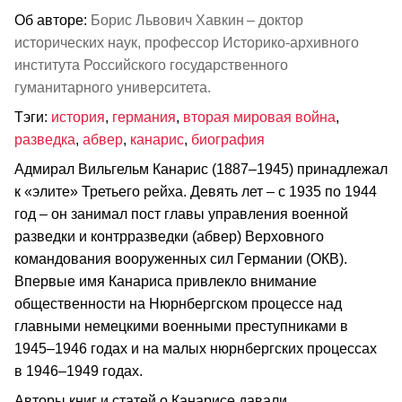
Об авторе:
Борис Львович Хавкин – доктор
исторических наук, профессор Историко-архивного
института Российского государственного
гуманитарного университета.
Тэги:
история
,
германия
,
вторая мировая война
,
разведка
,
абвер
,
канарис
,
биография
Адмирал Вильгельм Канарис (1887–1945) принадлежал
к «элите» Третьего рейха. Девять лет – с 1935 по 1944
год – он занимал пост главы управления военной
разведки и контрразведки (абвер) Верховного
командования вооруженных сил Германии (ОКВ).
Впервые имя Канариса привлекло внимание
общественности на Нюрнбергском процессе над
главными немецкими военными преступниками в
1945–1946 годах и на малых нюрнбергских процессах
в 1946–1949 годах.
Авторы книг и статей о Канарисе давали