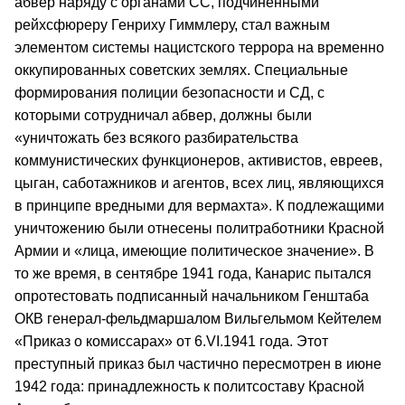
абвер наряду с органами СС, подчиненными
рейхсфюреру Генриху Гиммлеру, стал важным
элементом системы нацистского террора на временно
оккупированных советских землях. Специальные
формирования полиции безопасности и СД, с
которыми сотрудничал абвер, должны были
«уничтожать без всякого разбирательства
коммунистических функционеров, активистов, евреев,
цыган, саботажников и агентов, всех лиц, являющихся
в принципе вредными для вермахта». К подлежащими
уничтожению были отнесены политработники Красной
Армии и «лица, имеющие политическое значение». В
то же время, в сентябре 1941 года, Канарис пытался
опротестовать подписанный начальником Генштаба
ОКВ генерал-фельдмаршалом Вильгельмом Кейтелем
«Приказ о комиссарах» от 6.VI.1941 года. Этот
преступный приказ был частично пересмотрен в июне
1942 года: принадлежность к политсоставу Красной