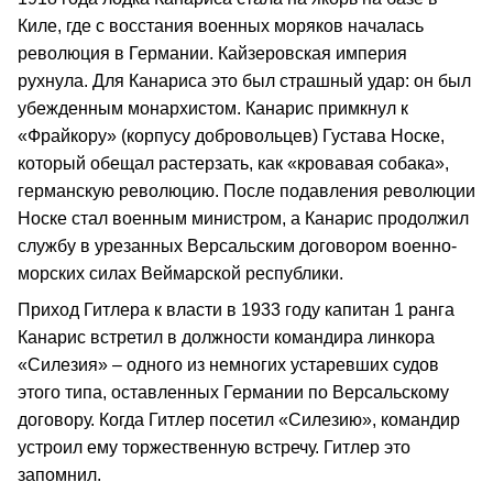
Киле, где с восстания военных моряков началась
революция в Германии. Кайзеровская империя
рухнула. Для Канариса это был страшный удар: он был
убежденным монархистом. Канарис примкнул к
«Фрайкору» (корпусу добровольцев) Густава Носке,
который обещал растерзать, как «кровавая собака»,
германскую революцию. После подавления революции
Носке стал военным министром, а Канарис продолжил
службу в урезанных Версальским договором военно-
морских силах Веймарской республики.
Приход Гитлера к власти в 1933 году капитан 1 ранга
Канарис встретил в должности командира линкора
«Силезия» – одного из немногих устаревших судов
этого типа, оставленных Германии по Версальскому
договору. Когда Гитлер посетил «Силезию», командир
устроил ему торжественную встречу. Гитлер это
запомнил.