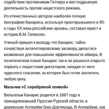
содействие противникам Гитлера и вел подрывную
деятельность против нацистского режима.
Из отечественных авторов наиболее полную
биографию Канариса, используя приоткрывшиеся в 90-
е годы ХХ века российские архивы, составил юрист и
историк В.М. Гиленсен.
Ученый пришел к выводу, что Канарис, тайно
сочувствуя антигитлеровскому заговору, делал все
возможное для повышения эффективности абвера. В
политическом плане Канарис так и не решился открыто
порвать с нацистским диктатором, ожидая от него
чудесного спасения, за которое был готов заплатить
любую цену.
Мальчик «С серебряной ложкой»
Вильгельм Канарис родился в 1887 году в
принадлежавшей Пруссии Рурской области, в
деревушке Аплербек близ Дортмунда. В Аплербеке, как