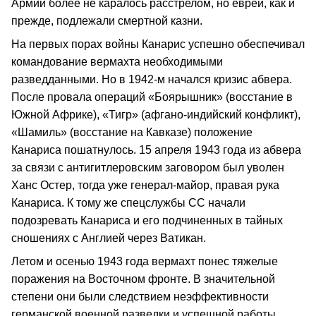
Армии более не каралось расстрелом, но евреи, как и
прежде, подлежали смертной казни.
На первых порах войны Канарис успешно обеспечивал
командование вермахта необходимыми
разведданными. Но в 1942-м начался кризис абвера.
После провала операций «Боярышник» (восстание в
Южной Африке), «Тигр» (афгано-индийский конфликт),
«Шамиль» (восстание на Кавказе) положение
Канариса пошатнулось. 15 апреля 1943 года из абвера
за связи с антигитлеровским заговором был уволен
Ханс Остер, тогда уже генерал-майор, правая рука
Канариса. К тому же спецслужбы СС начали
подозревать Канариса и его подчиненных в тайных
сношениях с Англией через Ватикан.
Летом и осенью 1943 года вермахт понес тяжелые
поражения на Восточном фронте. В значительной
степени они были следствием неэффективности
германской военной разведки и успешной работы