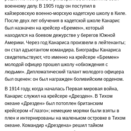
военному делу. В 1905 году он поступил в
кайзеровскую военно-морскую кадетскую школу в Киле.
После двух лет обучения в кадетской школе Канарис
был назначен на крейсер «Бремен», который
находился на боевом дежурстве у берегов Южной
Америки. Через год Канариса произвели в лейтенанты;
он стал адъютантом командира. Биографы Канариса
свидетельствуют, что именно на крейсере «Бремен»
молодой офицер прошел школу «обхождения с
людьми». Дипломатический талант молодого офицера
был оценен: он был награжден боливийским орденом.
В 1914 году, когда началась Первая мировая война,
Канарис служил на крейсере «Дрезден». В Тихом
океане «Дрезден» был потоплен британским
крейсером «Глазго»; немецкие моряки были взяты в
плен и интернированы на маленьком островке в Тихом
океане. Командир «Дрездена» решил тайком