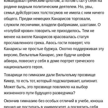
командовал греческим флотом, а потом стал у себя на
родине видным политическим деятелем. Но, увы,
семья дуйсбургских толстосумов не имела с ним ничего
общего. Предки немецких Канарисов торговали,
служили лесничими, владели фабриками, шахтами. О
«голубой крови» говорить не приходилось. Тем не
менее на вилле Канарисов красовалась статуя
прославленного грека. Авось гости поверят, что
Канарисы не простые буржуа. Охотно поддерживая эту
версию, Вильгельм Канарис, уже будучи шефом
абвера, повесил у себя в доме портрет греческого
национального героя.
Товарищи по гимназии дали Вильгельму прозвище
Кикер, то есть тот, который подсматривает, шпионит.
Может быть, это прозвище повлияло на выбор
жизненного пути будущего разведчика?
Окончив гимназию без особых отличий в учебе, юноша
решил не поступать в университет, а посвятить себя