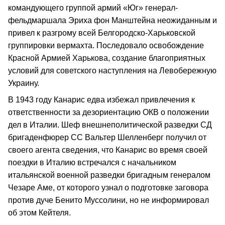
командующего группой армий «Юг» генерал-
фельдмаршала Эриха фон Манштейна неожиданным и
привел к разгрому всей Белгородско-Харьковской
группировки вермахта. Последовало освобождение
Красной Армией Харькова, создание благоприятных
условий для советского наступления на Левобережную
Украину.
В 1943 году Канарис едва избежал привлечения к
ответственности за дезориентацию ОКВ о положении
дел в Италии. Шеф внешнеполитической разведки СД
бригаденфюрер СС Вальтер Шелленберг получил от
своего агента сведения, что Канарис во время своей
поездки в Италию встречался с начальником
итальянской военной разведки бригадным генералом
Чезаре Аме, от которого узнал о подготовке заговора
против дуче Бенито Муссолини, но не информировал
об этом Кейтеля.