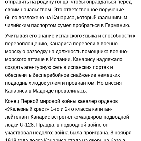
отправить на родину гонца, чтобы оправдаться перед
своим начальством. Это ответственное поручение
было возложено на Канариса, который фальшивым
чилийским паспортом сумел пробраться в Германию.
Учитывая его знание испанского языка и способности к
перевоплощению, Канариса перевели в военно-
морскую разведку на должность помощника военно-
морского атташе в Испании. Канарису надлежало
создать агентурную сеть в испанских портах и
обеспечить бесперебойное снабжение немецких
подводных лодок углем и провиантом. Но миссия
Канариса в Мадриде провалилась.
Конец Первой мировой войны кавалер орденов
«Железный крест» 1-го и 2-го класса капитан-
лейтенант Канарис встретил командиром подводной
лодки U-128. Правда, в подводной войне он
участвовал недолго: война была проиграна. 8 ноября
1918 года лодка Канариса стала на якорь на базе в