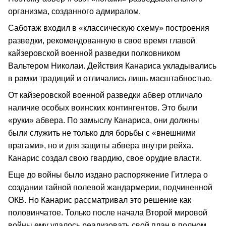
организма, созданного адмиралом.
Саботаж входил в «классическую схему» построения
разведки, рекомендованную в свое время главой
кайзеровской военной разведки полковником
Вальтером Николаи. Действия Канариса укладывались
в рамки традиций и отличались лишь масштабностью.
От кайзеровской военной разведки абвер отличало
наличие особых воинских контингентов. Это были
«руки» абвера. По замыслу Канариса, они должны
были служить не только для борьбы с «внешними
врагами», но и для защиты абвера внутри рейха.
Канарис создал свою гвардию, свое орудие власти.
Еще до войны было издано распоряжение Гитлера о
создании тайной полевой жандармерии, подчиненной
ОКВ. Но Канарис рассматривал это решение как
половинчатое. Только после начала Второй мировой
войны ему удалось реализовать свой план в полном