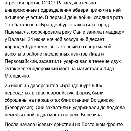
агрессия против СССР. Разведывательно-
диверсионные подразделения абвера приняли в ней
активное участие. В первый день войны сводная рота
1-го батальона «Бранденбург» захватила город
Пшемысль, форсировала реку Сан и заняла плацдарм
у Валавы. 24 июня ночной воздушный десант
«бранденбуржцев», высаженный со сверхмалой
высоты в районе населенных пунктов Лида и
Первомайский, захватил и удерживал в течение двух
суток железнодорожный мост на магистрали Лида–
Молодечно.
25 июня 35 диверсантов «Бранденбург-800»,
переодетых в красноармейскую форму, были
сброшены на парашютах близ станции Богданово
(Белоруссия). Они захватили и удерживали до подхода
немецких войск два моста на реке Березина.
После начала боевых действий на Восточном фронте