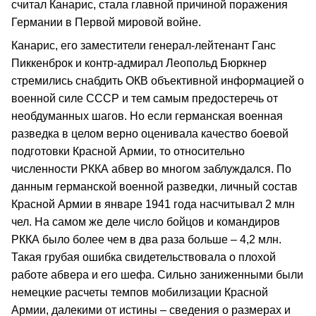
считал Канарис, стала главной причиной поражения
Германии в Первой мировой войне.
Канарис, его заместители генерал-лейтенант Ганс
Пиккенброк и контр-адмирал Леопольд Бюркнер
стремились снабдить ОКВ объективной информацией о
военной силе СССР и тем самым предостеречь от
необдуманных шагов. Но если германская военная
разведка в целом верно оценивала качество боевой
подготовки Красной Армии, то относительно
численности РККА абвер во многом заблуждался. По
данным германской военной разведки, личный состав
Красной Армии в январе 1941 года насчитывал 2 млн
чел. На самом же деле число бойцов и командиров
РККА было более чем в два раза больше – 4,2 млн.
Такая грубая ошибка свидетельствовала о плохой
работе абвера и его шефа. Сильно заниженными были
немецкие расчеты темпов мобилизации Красной
Армии, далекими от истины – сведения о размерах и