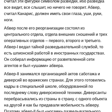
считал эти фигурки символом разведки, ибо разведка
все видит, все слышит, но ничего не говорит. Абвер,
считал Канарис, должен иметь свои глаза, уши, руки,
ноги.
Абвер после его реорганизации состоял из
центрального отдела, отдела внешних сношений и трех
оперативных отделов – первого, второго и третьего.
Абвер-I ведал тайной разведывательной службой, то
есть шпионской работой в иностранных государствах.
Он собирал информацию от разветвленной сети
агентов и был «ушами» абвера.
Абвер-II занимался организацией актов саботажа и
диверсий во вражеских странах. Для этого готовились
кадры в специальной школе, оборудованной по
последнему слову диверсионной техники. Диверсанты
перебрасывались из страны в страну, с одного объекта
на другой и как бы придавали мобильность абверу.
Поэтому абвер-II был «ногами» разведывательного