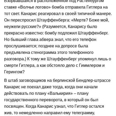
Взорвавшаяся в расположенной под Растенбургом
ставке «Волчье логово» бомба отправила Гитлера на
тот свет. Канарис реагировал в своей типичной манере.
Он переспросил Штауффенберга: «Мертв? Боже мой,
неужели русские?» (Разумеется, Канарису было
прекрасно известно: бомбу подложил Штауффенберг.
Но бывший глава абвера знал, что его телефон
прослушивается; позднее на допросе была
предъявлена стенограмма этого телефонного
разговора.) К тому же Штауффенберг упомянул лишь о
смерти Гитлера, а как обстояло дело с Гиммлером и
Герингом?
В штаб заговорщиков на берлинской Бендлер-штрассе
Канарис не поехал даже тогда, когда они начали
действовать по плану «Валькирия» – плану
государственного переворота, в который он был
посвящен. Когда Канарис узнал, что Гитлер остался
жив, то немедленно направил ему телеграмму,