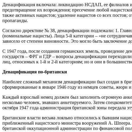
Денацификация включала: ликвидацию НСДАП, ее филиалов и 
предотвращение их возрождения; пресечение любой нацистской
также активных нацистов; удаление нацистов со всех постов; 
пропаганды.
Согласно директиве № 38, денацификации подлежали: 1. Главн
(номинальные нацисты). Лица 5-й категории – «не сотруднич
зависело от степени виновности. Это могло быть заключение д
С 1947 года, после создания германских земель, проведение 
государств – ФРГ и ГДР – вопросы денацификации переходили 
лиц, относимых к 1-й и 2-й категориям; но и они в большинст
Денацификация по-британски
Наиболее сложный механизм денацификации был создан в брит
сформированные в январе 1946 году из немцев советы, жюри 
Каждый взрослый немец должен был заполнить огромную анкету
несколько человек, знавших анкетируемого. Затем спецкомитеты
октября 1947 года администрация британской зоны передала эт
Британские власти весьма лояльно относились к бывшим наци
приближенный нацистского министра вооружений А. Шпеера. Ба
британской оккупационной администрации по финансовой пол