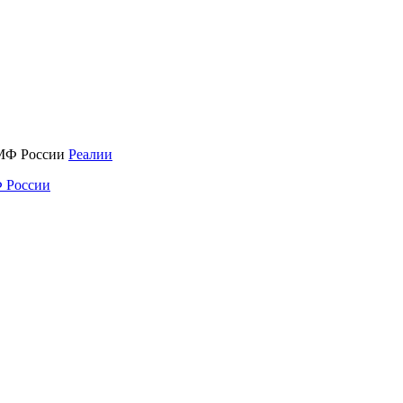
Реалии
 России