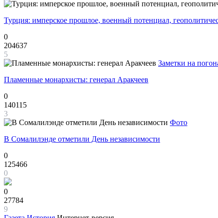
Турция: имперское прошлое, военный потенциал, геополитиче
0
204637
5
Заметки на погон
Пламенные монархисты: генерал Аракчеев
0
140115
3
Фото
В Сомалилэнде отметили День независимости
0
125466
0
0
27784
9
Газета
История
Интернет-версия