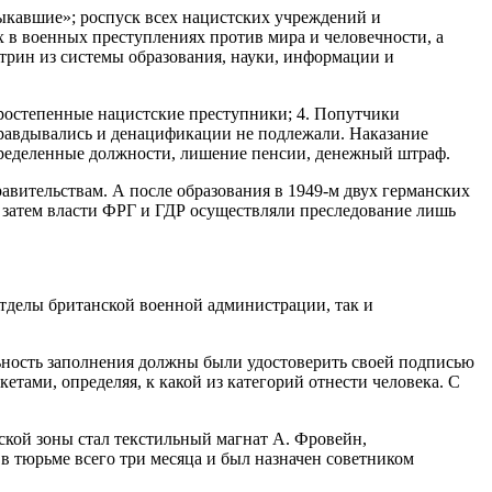
кавшие»; роспуск всех нацистских учреждений и
 в военных преступлениях против мира и человечности, а
ктрин из системы образования, науки, информации и
оростепенные нацистские преступники; 4. Попутчики
равдывались и денацификации не подлежали. Наказание
 определенные должности, лишение пенсии, денежный штраф.
авительствам. А после образования в 1949-м двух германских
 затем власти ФРГ и ГДР осуществляли преследование лишь
тделы британской военной администрации, так и
ьность заполнения должны были удостоверить своей подписью
етами, определяя, к какой из категорий отнести человека. С
кой зоны стал текстильный магнат А. Фровейн,
в тюрьме всего три месяца и был назначен советником