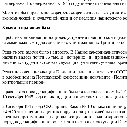
гитлеризма. Но одержанная в 1945 году военная победа над ги
Молотов был прав, утверждая, что «идеологию нельзя уничтож
экономической и культурной жизни от наследия нацистского р
Задачи и правовая база
Проблемы ликвидации нацизма, устранения нацистской идеолог
самыми важными для союзников, уничтоживших Третий рейх 
Решить эти задачи было непросто. В Национал-социалистичес
насчитывалось почти 86 тыс. В «дочерних» и «примыкавших» 
немецких студентов, союзах служащих, учителей, ученых, врач
Решение о денацификации Германии главы правительств ССС
в одобренном на Потсдамской конференции документе «Полити
контрольный период».
Правовая основа денацификации была заложена Законом № 1 Со
10 октября 1945 года о ликвидации нацистских организаций и
20 декабря 1945 года СКС принял Закон № 10 о наказании лиц
24 «Об устранении нацистов и других лиц, враждебных союзны
военных преступников, национал-социалистов, милитаристов 
порядок денацификации во всех четырех зонах оккупации Герм