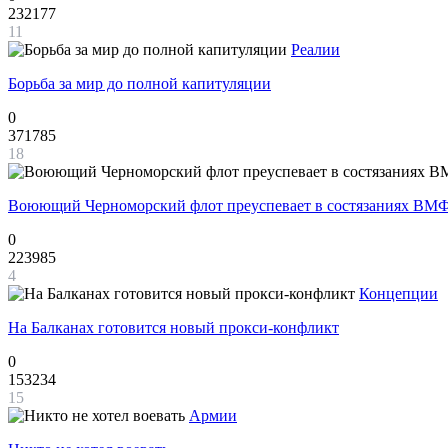
232177
11
Реалии
Борьба за мир до полной капитуляции
0
371785
18
Воюющий Черноморский флот преуспевает в состязаниях ВМФ
0
223985
4
Концепции
На Балканах готовится новый прокси-конфликт
0
153234
15
Армии