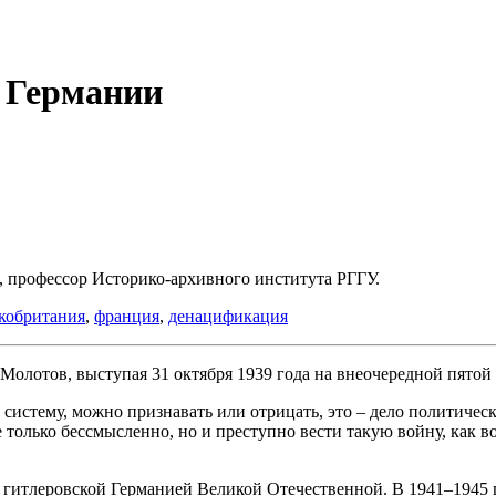
 Германии
, профессор Историко-архивного института РГГУ.
кобритания
,
франция
,
денацификация
Молотов, выступая 31 октября 1939 года на внеочередной пятой
истему, можно признавать или отрицать, это – дело политическ
е только бессмысленно, но и преступно вести такую войну, как
 с гитлеровской Германией Великой Отечественной. В 1941–1945