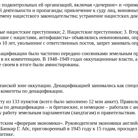
подконтрольных ей организаций, включая «дочерние» и «примы
 деятельности и пропаганды; привлечение к суду лиц, виновных
отмену нацистского законодательства; устранение нацистских до
ые нацистские преступники; 2. Нацистские преступники; 3. Вт
авшие с нацистами, антифашисты» объявлялись невиновными, оп
о 10 лет, увольнение с ответственных постов, запрет занимать
денацификации было частично передано союзниками земельным пр
в их компетенцию. В 1948–1949 годах оккупационные власти, а
ве своем в итоге были амнистированы.
анской зоне оккупации. Денацификацией занимались как спецо
и комитеты по денацификации.
 из 133 пунктов (всего было заполнено 12 млн анкет). Правил
 по денацификации – и британские, и немецкие – работали с анк
у работу земельным парламентам (ландтагам) и правительствам.
стским «фюрерам экономики». Руководителем экономики английс
нкир Г. Абс, приговоренный в 1945 году к 15 годам, просидел 
итике.