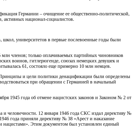
ификация Германии – очищение ее общественно-политической,
в, активных национал-социалистов.
в, школ, университетов в первые послевоенные годы были
5 млн членов; только оплачиваемых партийных чиновников
ских воинов, гитлерюгенде, союзах немецких девушек и
читывалась 61, состояло еще примерно 10 млн немцев.
 Принципы и цели политики денацификации были определены
одствоваться при обращении с Германией в начальный
бря 1945 года об отмене нацистских законов и Законом № 2 от
а и человечности. 12 января 1946 года СКС издал директиву №
1946 года приняли директиву № 38 «Арест и наказание
ми нацистами». Этим документом был установлен единый