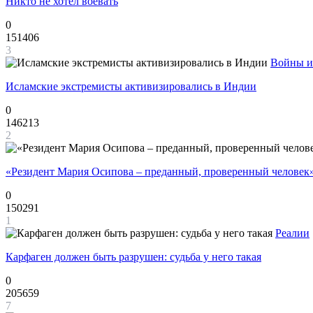
Никто не хотел воевать
0
151406
3
Войны и
Исламские экстремисты активизировались в Индии
0
146213
2
«Резидент Мария Осипова – преданный, проверенный человек
0
150291
1
Реалии
Карфаген должен быть разрушен: судьба у него такая
0
205659
7