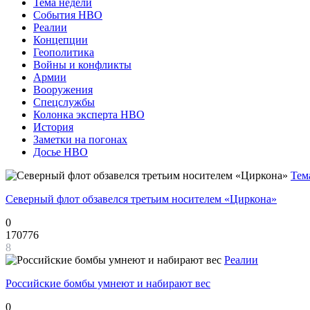
Тема недели
События НВО
Реалии
Концепции
Геополитика
Войны и конфликты
Армии
Вооружения
Спецслужбы
Колонка эксперта НВО
История
Заметки на погонах
Досье НВО
Тем
Северный флот обзавелся третьим носителем «Циркона»
0
170776
8
Реалии
Российские бомбы умнеют и набирают вес
0