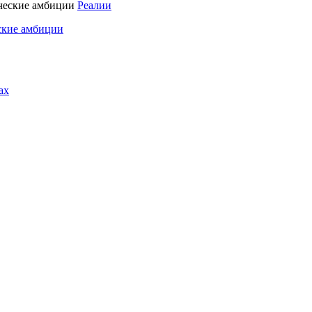
Реалии
ские амбиции
ах