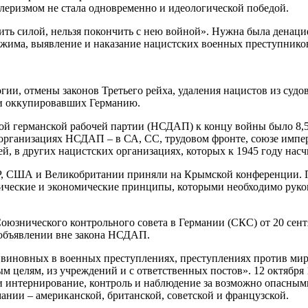
тлеризмом не стала одновременно и идеологической победой.
ить силой, нельзя покончить с нею войной». Нужна была денац
ежима, выявление и наказание нацистских военных преступнико
ии, отмены законов Третьего рейха, удаления нацистов из судо
и оккупировавших Германию.
кой германской рабочей партии (НСДАП) к концу войны было 8,
организациях НСДАП – в СА, СС, трудовом фронте, союзе импер
ей, в других нацистских организациях, которых к 1945 году нас
Р, США и Великобритании приняли на Крымской конференции.
ческие и экономические принципы, которыми необходимо руков
юзнического контрольного совета в Германии (СКС) от 20 сентя
 объявлении вне закона НСДАП.
, виновных в военных преступлениях, преступлениях против мир
м целям, из учреждений и с ответственных постов». 12 октября 
и интернирование, контроль и наблюдение за возможно опасны
ании – американской, британской, советской и французской.