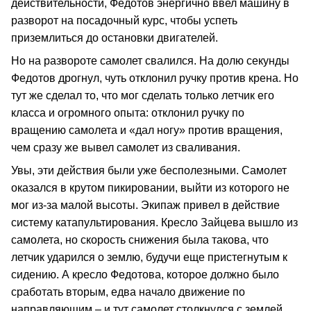
действительности, Федотов энергично ввел машину в
разворот на посадочный курс, чтобы успеть
приземлиться до остановки двигателей.
Но на развороте самолет свалился. На долю секунды
Федотов дрогнул, чуть отклонил ручку против крена. Но
тут же сделал то, что мог сделать только летчик его
класса и огромного опыта: отклонил ручку по
вращению самолета и «дал ногу» против вращения,
чем сразу же вывел самолет из сваливания.
Увы, эти действия были уже бесполезными. Самолет
оказался в крутом пикировании, выйти из которого не
мог из-за малой высоты. Экипаж привел в действие
систему катапультирования. Кресло Зайцева вышло из
самолета, но скорость снижения была такова, что
летчик ударился о землю, будучи еще пристегнутым к
сидению. А кресло Федотова, которое должно было
сработать вторым, едва начало движение по
направляющим – и тут самолет столкнулся с землей…