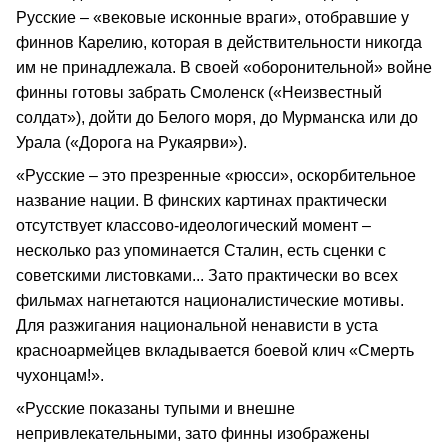
Русские – «вековые исконные враги», отобравшие у
финнов Карелию, которая в действительности никогда
им не принадлежала. В своей «оборонительной» войне
финны готовы забрать Смоленск («Неизвестный
солдат»), дойти до Белого моря, до Мурманска или до
Урала («Дорога на Рукаярви»).
«Русские – это презренные «рюсси», оскорбительное
название нации. В финских картинах практически
отсутствует классово-идеологический момент –
несколько раз упоминается Сталин, есть сценки с
советскими листовками... Зато практически во всех
фильмах нагнетаются националистические мотивы.
Для разжигания национальной ненависти в уста
красноармейцев вкладывается боевой клич «Смерть
чухонцам!».
«Русские показаны тупыми и внешне
непривлекательными, зато финны изображены