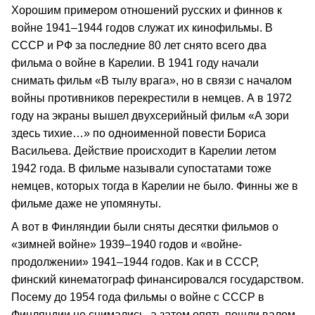
Хорошим примером отношений русских и финнов к
войне 1941–1944 годов служат их кинофильмы. В
СССР и РФ за последние 80 лет снято всего два
фильма о войне в Карелии. В 1941 году начали
снимать фильм «В тылу врага», но в связи с началом
войны противников перекрестили в немцев. А в 1972
году на экраны вышел двухсерийный фильм «А зори
здесь тихие…» по одноименной повести Бориса
Васильева. Действие происходит в Карелии летом
1942 года. В фильме называли супостатами тоже
немцев, которых тогда в Карелии не было. Финны же в
фильме даже не упомянуты.
А вот в Финляндии были сняты десятки фильмов о
«зимней войне» 1939–1940 годов и «войне-
продолжении» 1941–1944 годов. Как и в СССР,
финский кинематограф финансировался государством.
Посему до 1954 года фильмы о войне с СССР в
Финляндии не снимались, а затем опять пошли валом.