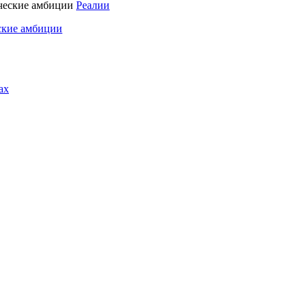
Реалии
ские амбиции
ах