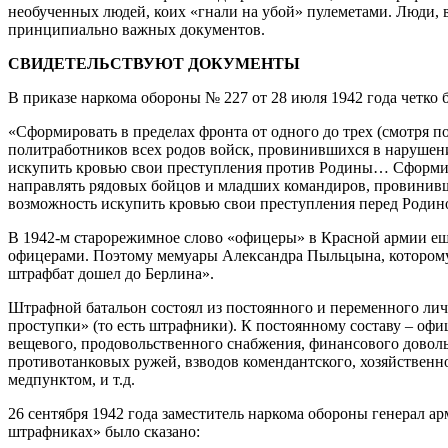
необученных людей, коих «гнали на убой» пулеметами. Люди, в
принципиально важных документов.
СВИДЕТЕЛЬСТВУЮТ ДОКУМЕНТЫ
В приказе наркома обороны № 227 от 28 июля 1942 года четко 
«Сформировать в пределах фронта от одного до трех (смотря п
политработников всех родов войск, провинившихся в нарушени
искупить кровью свои преступления против Родины… Сформирова
направлять рядовых бойцов и младших командиров, провинивши
возможность искупить кровью свои преступления перед Родин
В 1942-м старорежимное слово «офицеры» в Красной армии еще
офицерами. Поэтому мемуары Александра Пыльцына, которому 
штрафбат дошел до Берлина».
Штрафной батальон состоял из постоянного и переменного личн
проступки» (то есть штрафники). К постоянному составу – офи
вещевого, продовольственного снабжения, финансового довольс
противотанковых ружей, взводов комендантского, хозяйственн
медпунктом, и т.д.
26 сентября 1942 года заместитель наркома обороны генерал 
штрафниках» было сказано: