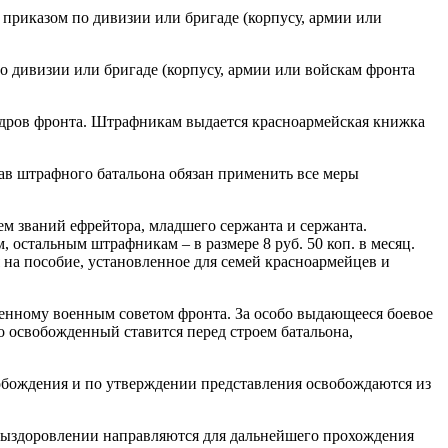
 приказом по дивизии или бригаде (корпусу, армии или
по дивизии или бригаде (корпусу, армии или войскам фронта
кадров фронта. Штрафникам выдается красноармейская книжка
тав штрафного батальона обязан применить все меры
м званий ефрейтора, младшего сержанта и сержанта.
остальным штрафникам – в размере 8 руб. 50 коп. в месяц.
 на пособие, установленное для семей красноармейцев и
енному военным советом фронта. За особо выдающееся боевое
о освобожденный ставится перед строем батальона,
обождения и по утверждении представления освобождаются из
 выздоровлении направляются для дальнейшего прохождения