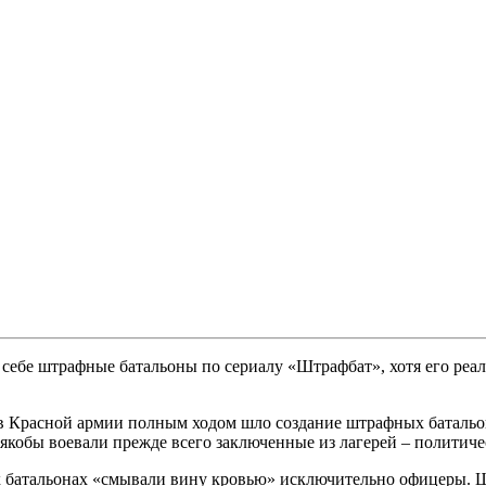
себе штрафные батальоны по сериалу «Штрафбат», хотя его реа
ны в Красной армии полным ходом шло создание штрафных баталь
якобы воевали прежде всего заключенные из лагерей – политиче
ых батальонах «смывали вину кровью» исключительно офицеры.