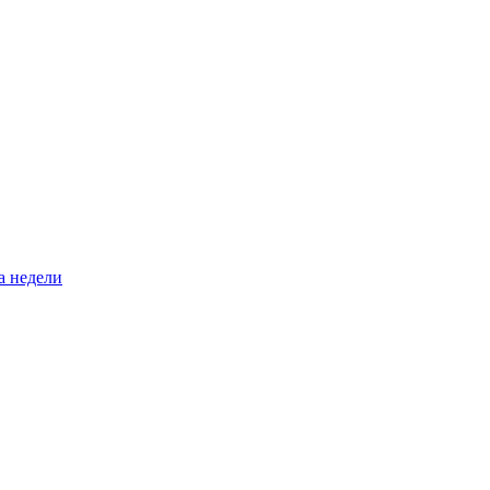
а недели