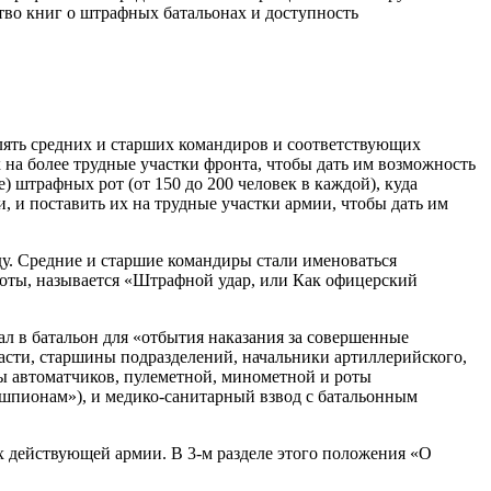
ство книг о штрафных батальонах и доступность
влять средних и старших командиров и соответствующих
на более трудные участки фронта, чтобы дать им возможность
 штрафных рот (от 150 до 200 человек в каждой), куда
и поставить их на трудные участки армии, чтобы дать им
ду. Средние и старшие командиры стали именоваться
оты, называется «Штрафной удар, или Как офицерский
ал в батальон для «отбытия наказания за совершенные
части, старшины подразделений, начальники артиллерийского,
оты автоматчиков, пулеметной, минометной и роты
ь шпионам»), и медико-санитарный взвод с батальонным
х действующей армии. В 3-м разделе этого положения «О