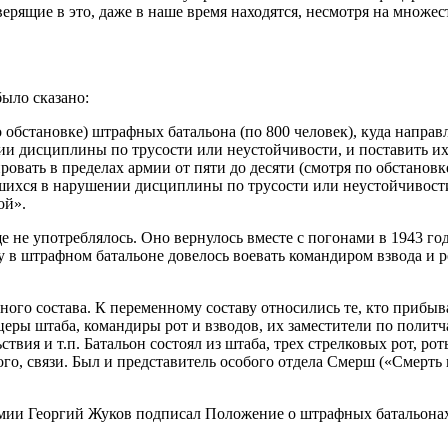
ерящие в это, даже в наше время находятся, несмотря на множе
было сказано:
о обстановке) штрафных батальона (по 800 человек), куда напра
и дисциплины по трусости или неустойчивости, и поставить их 
ть в пределах армии от пяти до десяти (смотря по обстановке)
хся в нарушении дисциплины по трусости или неустойчивости, 
ой».
 не употреблялось. Оно вернулось вместе с погонами в 1943 го
в штрафном батальоне довелось воевать командиром взвода и р
ого состава. К переменному составу относились те, кто прибыв
церы штаба, командиры рот и взводов, их заместители по полит
твия и т.п. Батальон состоял из штаба, трех стрелковых рот, р
ого, связи. Был и представитель особого отдела Смерш («Смерт
армии Георгий Жуков подписал Положение о штрафных батальона