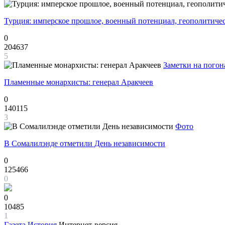
Турция: имперское прошлое, военный потенциал, геополитиче
0
204637
5
Заметки на погон
Пламенные монархисты: генерал Аракчеев
0
140115
3
Фото
В Сомалилэнде отметили День независимости
0
125466
0
0
10485
1
Газета
История
Интернет-версия