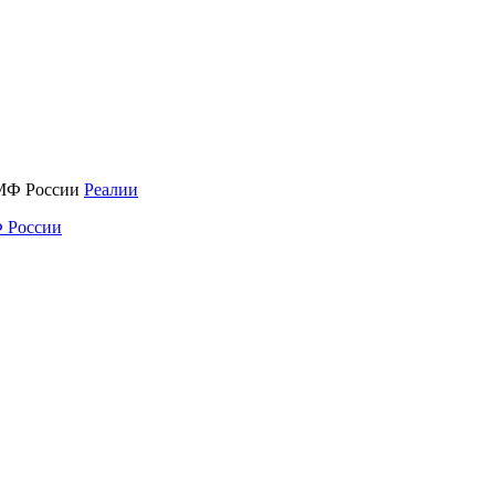
Реалии
 России