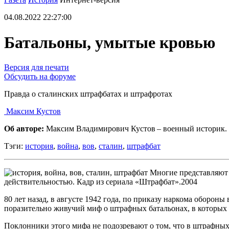
04.08.2022 22:27:00
Батальоны, умытые кровью
Версия для печати
Обсудить на форуме
Правда о сталинских штрафбатах и штрафротах
Максим Кустов
Об авторе:
Максим Владимирович Кустов – военный историк.
Тэги:
история
,
война
,
вов
,
сталин
,
штрафбат
Многие представляют 
действительностью. Кадр из сериала «Штрафбат».2004
80 лет назад, в августе 1942 года, по приказу наркома оборо
поразительно живучий миф о штрафных батальонах, в которых 
Поклонники этого мифа не подозревают о том, что в штрафн