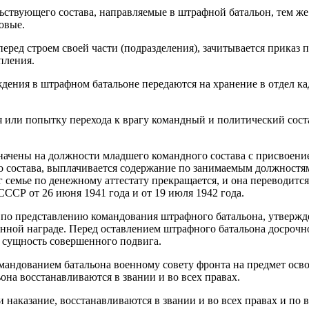
ьствующего состава, направляемые в штрафной батальон, тем же
овые.
ред строем своей части (подразделения), зачитывается приказ 
пления.
ждения в штрафном батальоне передаются на хранение в отдел 
оя или попытку перехода к врагу командный и политический сос
ачены на должности младшего командного состава с присвоение
остава, выплачивается содержание по занимаемым должностям, 
семье по денежному аттестату прекращается, и она переводится
СР от 26 июня 1941 года и от 19 июля 1942 года.
 по представлению командования штрафного батальона, утвержд
енной награде. Перед оставлением штрафного батальона досрочн
я сущность совершенного подвига.
мандованием батальона военному совету фронта на предмет осв
на восстанавливаются в звании и во всех правах.
наказание, восстанавливаются в звании и во всех правах и по