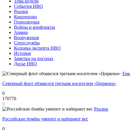
Тема недели
События НВО
Реалии
Концепции
Геополитика
Войны и конфликты
Армии
Вооружения
Спецслужбы
Колонка эксперта НВО
История
Заметки на погонах
Досье НВО
Тем
Северный флот обзавелся третьим носителем «Циркона»
0
170776
8
Реалии
Российские бомбы умнеют и набирают вес
0