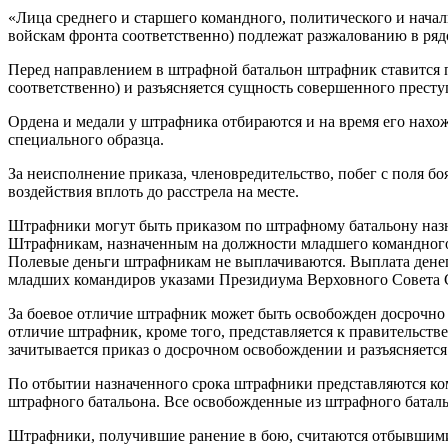
«Лица среднего и старшего командного, политического и начал
войскам фронта соответственно) подлежат разжалованию в ряд
Перед направлением в штрафной батальон штрафник ставится пе
соответственно) и разъясняется сущность совершенного престу
Ордена и медали у штрафника отбираются и на время его нахо
специального образца.
За неисполнение приказа, членовредительство, побег с поля б
воздействия вплоть до расстрела на месте.
Штрафники могут быть приказом по штрафному батальону назн
Штрафникам, назначенным на должности младшего командного с
Полевые деньги штрафникам не выплачиваются. Выплата денег 
младших командиров указами Президиума Верховного Совета СС
За боевое отличие штрафник может быть освобожден досрочно
отличие штрафник, кроме того, представляется к правительств
зачитывается приказ о досрочном освобождении и разъясняетс
По отбытии назначенного срока штрафники представляются ко
штрафного батальона. Все освобожденные из штрафного батальо
Штрафники, получившие ранение в бою, считаются отбывшими 