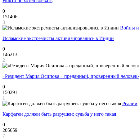
Никто не хотел воевать
0
151406
3
Войны и
Исламские экстремисты активизировались в Индии
0
146213
2
«Резидент Мария Осипова – преданный, проверенный человек
0
150291
1
Реалии
Карфаген должен быть разрушен: судьба у него такая
0
205659
7