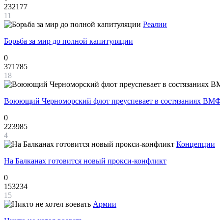
232177
11
Реалии
Борьба за мир до полной капитуляции
0
371785
18
Воюющий Черноморский флот преуспевает в состязаниях ВМФ
0
223985
4
Концепции
На Балканах готовится новый прокси-конфликт
0
153234
15
Армии