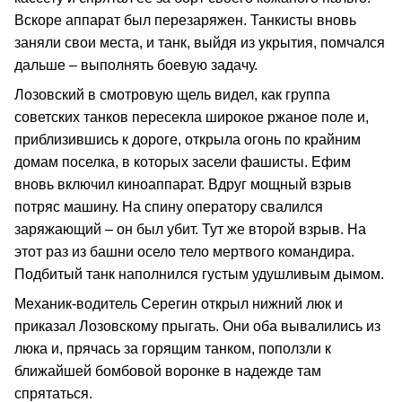
Вскоре аппарат был перезаряжен. Танкисты вновь
заняли свои места, и танк, выйдя из укрытия, помчался
дальше – выполнять боевую задачу.
Лозовский в смотровую щель видел, как группа
советских танков пересекла широкое ржаное поле и,
приблизившись к дороге, открыла огонь по крайним
домам поселка, в которых засели фашисты. Ефим
вновь включил киноаппарат. Вдруг мощный взрыв
потряс машину. На спину оператору свалился
заряжающий – он был убит. Тут же второй взрыв. На
этот раз из башни осело тело мертвого командира.
Подбитый танк наполнился густым удушливым дымом.
Механик-водитель Серегин открыл нижний люк и
приказал Лозовскому прыгать. Они оба вывалились из
люка и, прячась за горящим танком, поползли к
ближайшей бомбовой воронке в надежде там
спрятаться.