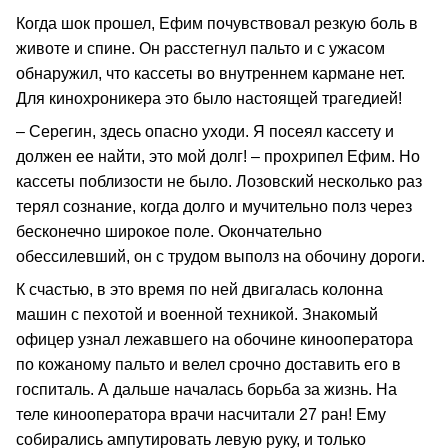
Когда шок прошел, Ефим почувствовал резкую боль в
животе и спине. Он расстегнул пальто и с ужасом
обнаружил, что кассеты во внутреннем кармане нет.
Для кинохроникера это было настоящей трагедией!
– Серегин, здесь опасно уходи. Я посеял кассету и
должен ее найти, это мой долг! – прохрипел Ефим. Но
кассеты поблизости не было. Лозовский несколько раз
терял сознание, когда долго и мучительно полз через
бесконечно широкое поле. Окончательно
обессилевший, он с трудом выполз на обочину дороги.
К счастью, в это время по ней двигалась колонна
машин с пехотой и военной техникой. Знакомый
офицер узнал лежавшего на обочине кинооператора
по кожаному пальто и велел срочно доставить его в
госпиталь. А дальше началась борьба за жизнь. На
теле кинооператора врачи насчитали 27 ран! Ему
собирались ампутировать левую руку, и только