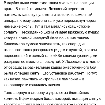
В клубах пыли советские танки мчались на позиции
врага. В какой-то момент Лозовский перестал
нажимать гашетку пулемета и включил съемочный
аппарат. К тому времени танк уже перемахнул через
немецкие окопы. Тут и там метались фашистские
солдаты. Неожиданно Ефим увидел вражескую пушку,
которая прямой наводкой била по нашим танкам.
Кинокамера сумела запечатлеть, как снаряд из
головного танка разорвался рядом с пушкой, а затем
подоспевший тяжелый танк «КВ» своими гусеницами
раздавил ее вместе с прислугой. У Лозовского отлегло
от сердца: выразительные кадры ожесточенного боя
были успешно сняты. Его установка работает! Но тут,
как назло, зажглась контрольная лампочка – в
киноаппарате кончилась пленка.
Танк свернул в сторону и укрылся за ближайшим
холмом. Ефим вскрыл бокс с камерой, вытащил снятую
кассету и спрятал ее за борт своего кожаного пальто.