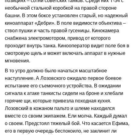
позициях – сотни советских танков. Среди них Т-34 с
необычной стальной коробкой на правой стороне
башни. В этом боксе установлен старый, но надежный
киноаппарат «Дебри». В поле видимости объектива –
ствол пушки и часть правой гусеницы. Кинокамера
снабжена электромотором, привод от которого
проходит внутрь танка. Кинооператор видит поле боя в
смотровую щель и может включать аппарат в нужные
мгновения.
В то утро должно было начаться масштабное
наступление. А Лозовского ожидало первое боевое
испытание его съемочного устройства. В ожидании
сигнала к атаке танкисты сидели на броне и хлебали
горячие щи, которые привезла походная кухня.
Лозовский в кожаном пальто и шлеме находился
вместе со своим экипажем. Ели молча. Каждый думал
о своем. Предстоял тяжелый бой. Что касается Ефима,
его в первую очередь беспокоило, не заклинит ли