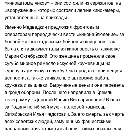
«киноавтоматчиков» – они состояли из сержантов, на
«вооружении» которых состояли легкие кинокамеры,
установленные на приклады.
Именно Медведкин предложил фронтовым
операторам периодически вести «кинонаблюдение» за
боевой жизнью отдельных бойцов и офицеров. Так
была снята документальная киноповесть о танкистке
Марии Октябрьской. Это женщина променяла свое
сугубо мирное ремесло искусной кружевницы на
суровую армейскую службу. Она продала свои вещи и
ценности, а также уникальные авторские работы –
кружева и вышивки. Вырученные деньги она перевела
в фонд обороны. После чего направила в Кремль
телеграмму: «Дорогой Иосиф Виссарионович! В боях
за Родину погиб мой муж – полковой комиссар
Октябрьский Илья Федотович. За его смерть, за смерть
всех советских людей, замученных фашистскими
варварами, хочу отомстить фашистским собакам, для