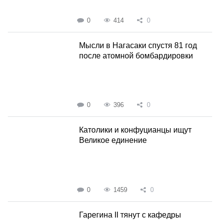
0
414
0
Мысли в Нагасаки спустя 81 год
после атомной бомбардировки
0
396
0
Католики и конфуцианцы ищут
Великое единение
0
1459
0
Гарегина II тянут с кафедры