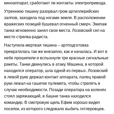
киноаппарат, сработают ли контакты электропривода.
Утреннюю тишину разорвал гром артиллерийских
залпов, заходила под ногами земля. В расположении
вражеских позиций бушевал огненный смерч. Экипаж
танка мгновенно занял свои места. Лозовский сел на
место стрелка-радиста.
Наступила мертвая тишина – артподготовка
прекратилась так же внезапно, как и началась. И вот в
небе прошипели и вспыхнули три красные сигнальные
ракеты. Танки двинулись в атаку. Машина, в которой
находился оператор, шла одной из первых. Лозовский
в левой руке держал контакт аппарата, палец правой
руки лежал на гашетке пулемета, чтобы стрелять в
случае необходимости. Позади оператора на коленях
стоял заряжающий, в башне танка находился
командир. В смотровую щель Ефим хорошо видел
поселок, из которого следовало выбить гитлеровцев.