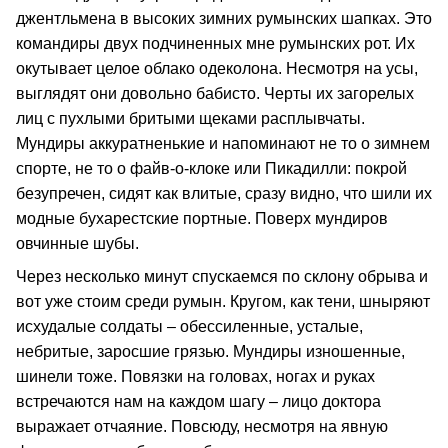
джентльмена в высоких зимних румынских шапках. Это
командиры двух подчиненных мне румынских рот. Их
окутывает целое облако одеколона. Несмотря на усы,
выглядят они довольно бабисто. Черты их загорелых
лиц с пухлыми бритыми щеками расплывчаты.
Мундиры аккуратненькие и напоминают не то о зимнем
спорте, не то о файв-о-клоке или Пикадилли: покрой
безупречен, сидят как влитые, сразу видно, что шили их
модные бухарестские портные. Поверх мундиров
овчинные шубы.
Через несколько минут спускаемся по склону обрыва и
вот уже стоим среди румын. Кругом, как тени, шныряют
исхудалые солдаты – обессиленные, усталые,
небритые, заросшие грязью. Мундиры изношенные,
шинели тоже. Повязки на головах, ногах и руках
встречаются нам на каждом шагу – лицо доктора
выражает отчаяние. Повсюду, несмотря на явную