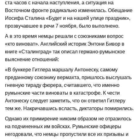
ста часов с начала наступления, а ситуация на
Восточном фронте радикально изменилась. Обещание
Иосифа Сталина «Будет и на нашей улице праздник»,
прозвучавшее в речи 7 ноября, было выполнено.
А в это время немцы решали с союзниками вопрос
«кто виноват». Английский историк Энтони Бивор в
книге «Сталинград» так описал германо-румынское
выяснение отношений:
«В бункере Гитлера маршалу Антонеску, самому
преданному союзнику вермахта, пришлось выслушать
гневную тираду фюрера, считавшего, что именно
румынские части виноваты в катастрофе. К чести
Антонеску следует заметить, что он ответил Гитлеру
тем же. Накричавшись всласть, диктаторы помирились.
Однако их примирение никоим образом не отразилось
на подчиненных им войсках. Румынские офицеры
негодовали, что немцы пропустили все их призывы и