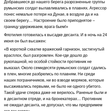
Добравшиеся до нашего берега разрозненные группы
румынских солдат вылавливались в плавнях. Агрессор
понес немалые потери на Дунае, в воздухе да и на
своем берегу… Настроение было приподнятое –
границу удерживаем, врага бьем!»
Флотилия готовилась к высадке десанта. И в ночь на 24
июня он был высажен:
«В короткой схватке вражеский гарнизон, застигнутый
врасплох, был разгромлен. Кое-где дошло до
рукопашной, но особой стойкости противник не
выказал. Около семидесяти румынских солдат сдались
в плен, многие разбрелись по плавням. Ни среди
наших пограничников, ни во взводе моряков, которые
высаживались первыми, не было ни одного убитого.
Такой удаче сперва даже не верилось. Раненые были и
в десантном отряде, и на бронекатерах… Противник
не ожидал десанта, не допускал, что мы предпримем