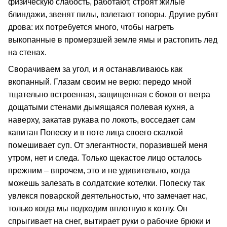
физическую слабость, работают, строят жилые
блиндажи, звенят пилы, взлетают топоры. Другие рубят
дрова: их потребуется много, чтобы нагреть
выкопанные в промерзшей земле ямы и растопить лед
на стенах.
Сворачиваем за угол, и я останавливаюсь как
вкопанный. Глазам своим не верю: передо мной
тщательно встроенная, защищенная с боков от ветра
дощатыми стенами дымящаяся полевая кухня, а
наверху, закатав рукава по локоть, восседает сам
капитан Попеску и в поте лица своего скалкой
помешивает суп. От элегантности, поразившей меня
утром, нет и следа. Только щекастое лицо осталось
прежним – впрочем, это и не удивительно, когда
можешь залезать в солдатские котелки. Попеску так
увлекся поварской деятельностью, что замечает нас,
только когда мы подходим вплотную к котлу. Он
спрыгивает на снег, вытирает руки о рабочие брюки и