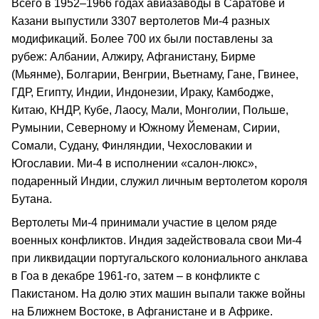
Всего в 1952–1966 годах авиазаводы в Саратове и
Казани выпустили 3307 вертолетов Ми-4 разных
модификаций. Более 700 их были поставлены за
рубеж: Албании, Алжиру, Афганистану, Бирме
(Мьянме), Болгарии, Венгрии, Вьетнаму, Гане, Гвинее,
ГДР, Египту, Индии, Индонезии, Ираку, Камбодже,
Китаю, КНДР, Кубе, Лаосу, Мали, Монголии, Польше,
Румынии, Северному и Южному Йеменам, Сирии,
Сомали, Судану, Финляндии, Чехословакии и
Югославии. Ми-4 в исполнении «салон-люкс»,
подаренный Индии, служил личным вертолетом короля
Бутана.
Вертолеты Ми-4 принимали участие в целом ряде
военных конфликтов. Индия задействовала свои Ми-4
при ликвидации португальского колониального анклава
в Гоа в декабре 1961-го, затем – в конфликте с
Пакистаном. На долю этих машин выпали также войны
на Ближнем Востоке, в Афганистане и в Африке.