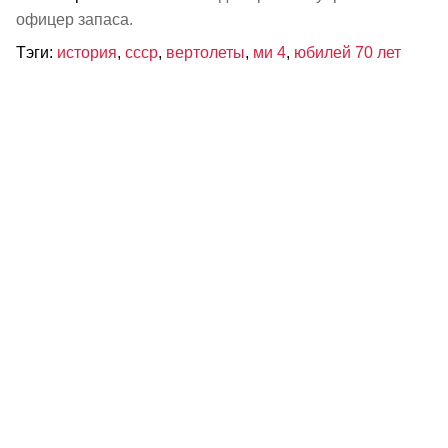
офицер запаса.
Тэги:
история
,
ссср
,
вертолеты
,
ми 4
,
юбилей 70 лет