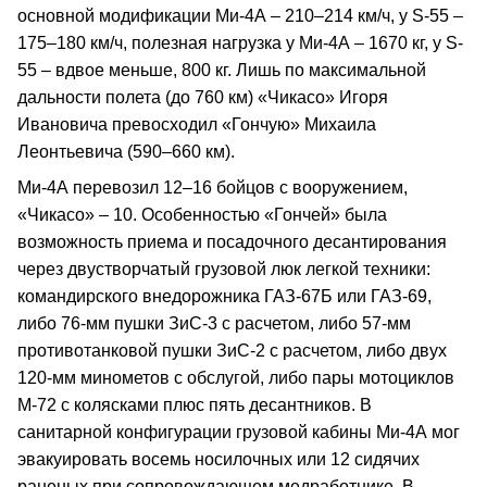
основной модификации Ми-4А – 210–214 км/ч, у S-55 –
175–180 км/ч, полезная нагрузка у Ми-4А – 1670 кг, у S-
55 – вдвое меньше, 800 кг. Лишь по максимальной
дальности полета (до 760 км) «Чикасо» Игоря
Ивановича превосходил «Гончую» Михаила
Леонтьевича (590–660 км).
Ми-4А перевозил 12–16 бойцов с вооружением,
«Чикасо» – 10. Особенностью «Гончей» была
возможность приема и посадочного десантирования
через двустворчатый грузовой люк легкой техники:
командирского внедорожника ГАЗ-67Б или ГАЗ-69,
либо 76-мм пушки ЗиС-3 с расчетом, либо 57-мм
противотанковой пушки ЗиС-2 с расчетом, либо двух
120-мм минометов с обслугой, либо пары мотоциклов
М-72 с колясками плюс пять десантников. В
санитарной конфигурации грузовой кабины Ми-4А мог
эвакуировать восемь носилочных или 12 сидячих
раненых при сопровождающем медработнике. В