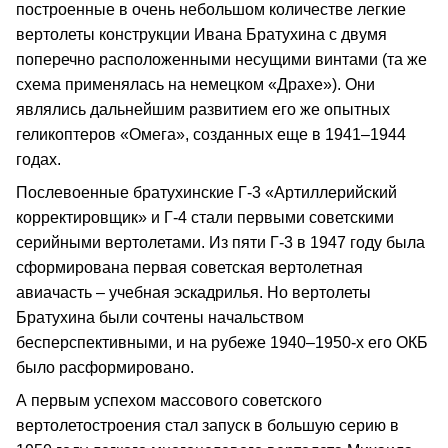
построенные в очень небольшом количестве легкие
вертолеты конструкции Ивана Братухина с двумя
поперечно расположенными несущими винтами (та же
схема применялась на немецком «Драхе»). Они
являлись дальнейшим развитием его же опытных
геликоптеров «Омега», созданных еще в 1941–1944
годах.
Послевоенные братухинские Г-3 «Артиллерийский
корректировщик» и Г-4 стали первыми советскими
серийными вертолетами. Из пяти Г-3 в 1947 году была
сформирована первая советская вертолетная
авиачасть – учебная эскадрилья. Но вертолеты
Братухина были сочтены начальством
бесперспективными, и на рубеже 1940–1950-х его ОКБ
было расформировано.
А первым успехом массового советского
вертолетостроения стал запуск в большую серию в