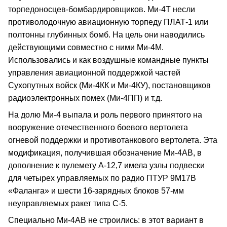
торпедоносцев-бомбардировщиков. Ми-4Т несли
противолодочную авиационную торпеду ПЛАТ-1 или
полтонны глубинных бомб. На цель они наводились
действующими совместно с ними Ми-4М.
Использовались и как воздушные командные пункты
управления авиационной поддержкой частей
Сухопутных войск (Ми-4КК и Ми-4КУ), постановщиков
радиоэлектронных помех (Ми-4ПП) и т.д.
На долю Ми-4 выпала и роль первого принятого на
вооружение отечественного боевого вертолета
огневой поддержки и противотанкового вертолета. Эта
модификация, получившая обозначение Ми-4АВ, в
дополнение к пулемету А-12,7 имела узлы подвески
для четырех управляемых по радио ПТУР 9М17В
«Фаланга» и шести 16-зарядных блоков 57-мм
неуправляемых ракет типа С-5.
Специально Ми-4АВ не строились: в этот вариант в