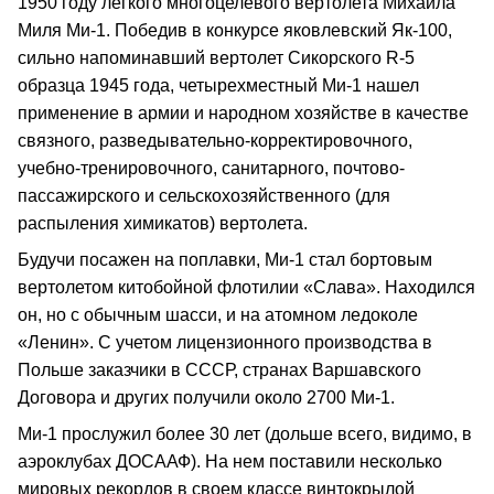
1950 году легкого многоцелевого вертолета Михаила
Миля Ми-1. Победив в конкурсе яковлевский Як-100,
сильно напоминавший вертолет Cикорского R-5
образца 1945 года, четырехместный Ми-1 нашел
применение в армии и народном хозяйстве в качестве
связного, разведывательно-корректировочного,
учебно-тренировочного, санитарного, почтово-
пассажирского и сельскохозяйственного (для
распыления химикатов) вертолета.
Будучи посажен на поплавки, Ми-1 стал бортовым
вертолетом китобойной флотилии «Слава». Находился
он, но с обычным шасси, и на атомном ледоколе
«Ленин». С учетом лицензионного производства в
Польше заказчики в СССР, странах Варшавского
Договора и других получили около 2700 Ми-1.
Ми-1 прослужил более 30 лет (дольше всего, видимо, в
аэроклубах ДОСААФ). На нем поставили несколько
мировых рекордов в своем классе винтокрылой